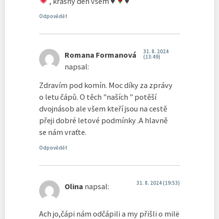
, krásný den všem
♥️
♥️
Odpovědět
31. 8. 2024
Romana Formanová
(13:49)
napsal:
Zdravím pod komín. Moc díky za zprávy
o letu čápů. O těch "naších " potěší
dvojnásob ale všem kteří jsou na cestě
přeji dobré letové podmínky .A hlavně
se nám vraťte.
Odpovědět
31. 8. 2024 (19:53)
Olina
napsal:
Ach jo,čápi nám odčápili a my přišli o milë