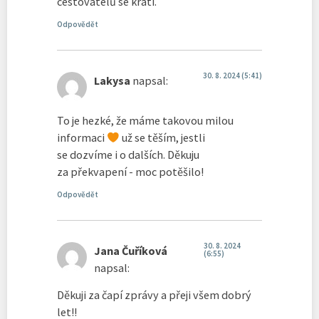
cestovatelů se krátí.
Odpovědět
30. 8. 2024 (5:41)
Lakysa
napsal:
To je hezké, že máme takovou milou
informaci
už se těším, jestli
se dozvíme i o dalších. Děkuju
za překvapení - moc potěšilo!
Odpovědět
30. 8. 2024
Jana Čuříková
(6:55)
napsal:
Děkuji za čapí zprávy a přeji všem dobrý
let!!