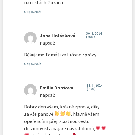
na cestách. Zuzana
Odpovědět
30. 8. 2024
Jana Holásková
(20:38)
napsal:
Děkujeme Tomáši za krásné zprávy
Odpovědět
31. 8. 2024
Emilie Dobšová
(7:08)
napsal:
Dobrý den všem, krásné zprávy, díky
za vše pánové
, hlavně všem
opeřencům přeji šťastnou cestu
do zimovišť a na jaře návrat domů,