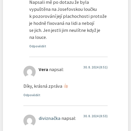
Napsali mě po dotazu že byla
vypuštěna na Josefovskou loučku
k pozorování její plachochosti protože
je hodně fixovaná na lidi a nebojí
se jich. Jen jestli jim neulítne když je
na louce.
Odpovědět
30. 8. 2024 (8:51)
Vera
napsal:
Díky, krásná zpráva
Odpovědět
30. 8. 2024 (8:53)
diviznačka
napsal: