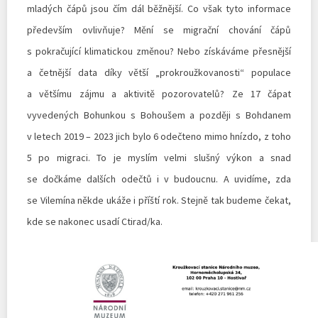
mladých čápů jsou čím dál běžnější. Co však tyto informace
především ovlivňuje? Mění se migrační chování čápů
s pokračující klimatickou změnou? Nebo získáváme přesnější
a četnější data díky větší „prokroužkovanosti“ populace
a většímu zájmu a aktivitě pozorovatelů? Ze 17 čápat
vyvedených Bohunkou s Bohoušem a později s Bohdanem
v letech 2019 – 2023 jich bylo 6 odečteno mimo hnízdo, z toho
5 po migraci. To je myslím velmi slušný výkon a snad
se dočkáme dalších odečtů i v budoucnu. A uvidíme, zda
se Vilemína někde ukáže i příští rok. Stejně tak budeme čekat,
kde se nakonec usadí Ctirad/ka.