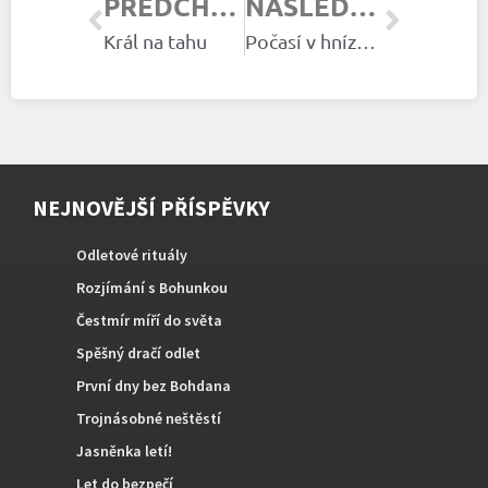
PŘEDCHOZÍ ČLÁNEK
NÁSLEDUJÍCÍ ČLÁNEK
Král na tahu
Počasí v hnízdní sezóně 2024
NEJNOVĚJŠÍ PŘÍSPĚVKY
Odletové rituály
Rozjímání s Bohunkou
Čestmír míří do světa
Spěšný dračí odlet
První dny bez Bohdana
Trojnásobné neštěstí
Jasněnka letí!
Let do bezpečí