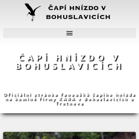
ČAPÍ HNÍZDO V
BOHUSLAVICÍCH
Oficiální stránka fanoušků čapího hnízda
na komíně firmy KARA v Bohuslavicích u
Trutnova