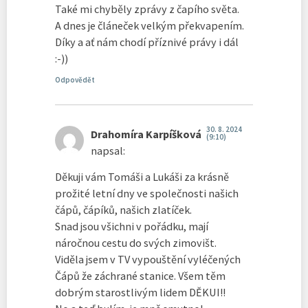
Také mi chyběly zprávy z čapího světa.
A dnes je článeček velkým překvapením.
Díky a ať nám chodí příznivé právy i dál
:-))
Odpovědět
30. 8. 2024
Drahomíra Karpíšková
(9:10)
napsal:
Děkuji vám Tomáši a Lukáši za krásně
prožité letní dny ve společnosti našich
čápů, čápíků, našich zlatíček.
Snad jsou všichni v pořádku, mají
náročnou cestu do svých zimovišt.
Viděla jsem v TV vypouštění vyléčených
Čápů že záchrané stanice. Všem těm
dobrým starostlivým lidem DĚKUI!!