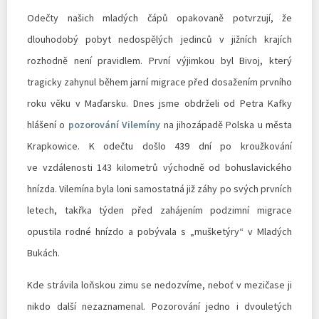
Odečty našich mladých čápů opakovaně potvrzují, že
dlouhodobý pobyt nedospělých jedinců v jižních krajích
rozhodně není pravidlem. První výjimkou byl Bivoj, který
tragicky zahynul během jarní migrace před dosažením prvního
roku věku v Maďarsku. Dnes jsme obdrželi od Petra Kafky
hlášení o
pozorování Vilemíny
na jihozápadě Polska u města
Krapkowice. K odečtu došlo 439 dní po kroužkování
ve vzdálenosti 143 kilometrů východně od bohuslavického
hnízda. Vilemína byla loni samostatná již záhy po svých prvních
letech, takřka týden před zahájením podzimní migrace
opustila rodné hnízdo a pobývala s „mušketýry“ v Mladých
Bukách.
Kde strávila loňskou zimu se nedozvíme, neboť v mezičase ji
nikdo další nezaznamenal. Pozorování jedno i dvouletých