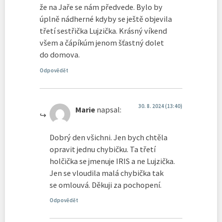
že na Jaře se nám předvede. Bylo by
úplně nádherné kdyby se ještě objevila
třetí sestřička Lujzička. Krásný víkend
všem a čápíkúm jenom šťastný dolet
do domova.
Odpovědět
30. 8. 2024 (13:40)
Marie
napsal:
Dobrý den všichni. Jen bych chtěla
opravit jednu chybičku. Ta třetí
holčička se jmenuje IRIS a ne Lujzička.
Jen se vloudila malá chybička tak
se omlouvá. Děkuji za pochopení.
Odpovědět