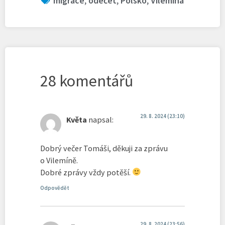
migrace
,
odečet
,
Polsko
,
Vilemína
28 komentářů
29. 8. 2024 (23:10)
Květa
napsal:
Dobrý večer Tomáši, děkuji za zprávu
o Vilemíně.
Dobré zprávy vždy potěší.
Odpovědět
29. 8. 2024 (23:56)