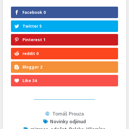
Facebook
0
Twitter
5
Pinterest
1
reddit
0
Blogger
2
Like
34
Tomáš Prouza
Novinky odjinud