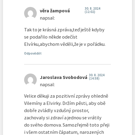
30. 8. 2024
věra žampová
(12:02)
napsal:
Tak to je krásná zpráva,teď ještě kdyby
se podařilo někde odečíst
Elvírku,abychom věděli,že je v pořádku.
Odpovědět
30. 8. 2024
Jaroslava Svobodová
(14:58)
napsal:
Velice děkuji za pozitivní zprávy ohledně
Vilemíny a Elvirky. Držím pěsti, aby obě
dobře zvládly vzdušný prostor,
zachovaly si zdraví a jednou se vrátily
do svého domova. Samozřejmě toto přeji
i všem ostatním čápatum, narozených