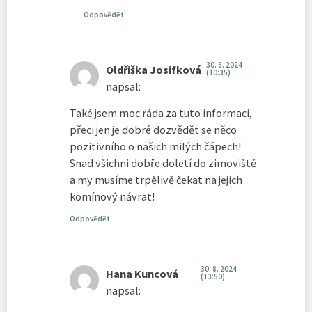
Odpovědět
30. 8. 2024
Oldřiška Josifková
(10:35)
napsal:
Také jsem moc ráda za tuto informaci,
přeci jen je dobré dozvědět se něco
pozitivního o našich milých čápech!
Snad všichni dobře doletí do zimoviště
a my musíme trpělivě čekat na jejich
komínový návrat!
Odpovědět
30. 8. 2024
Hana Kuncová
(13:50)
napsal: