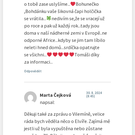
o tobě zase uslyšíme...
Bohunečko
,Bohdánku vaše šikovná čapi holčička
se vrátila...
nedivím se,že se vracejí už
po roce a pak už každý rok...tady jsou
doma v naší nádherné zemi v Evropě..ne
odporné Africe...kdyby se jim tam líbilo
neleti hned domů...srdíčka opatrujte
se všichni...
Tomáši díky
za informaci...
Odpovědět
30. 8. 2024
Marta Čejková
(8:45)
napsal:
Děkuji také za zprávu o Vilemíně, velice
ráda bych věděla něco o Elvíře. Zajímá mě
jestli už byla vypuštěna nebo zůstane