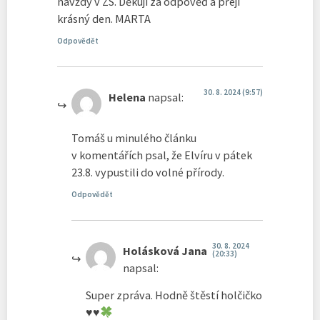
navždy v ZS. Děkuji za odpověď a přeji
krásný den. MARTA
Odpovědět
30. 8. 2024 (9:57)
Helena
napsal:
Tomáš u minulého článku
v komentářích psal, že Elvíru v pátek
23.8. vypustili do volné přírody.
Odpovědět
30. 8. 2024
Holásková Jana
(20:33)
napsal:
Super zpráva. Hodně štěstí holčičko
♥️
♥️