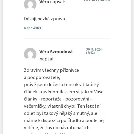
Věra
napsal:
Děkuji,hezká zpráva.
Odpovědět
30. 8. 2024
Věra Szmudová
(2:42)
napsal:
Zdravím všechny příznivce
a podporovatele,
právě jsem dočetla tentokrát krátký
článek, a uvědomila jsem si, jak mi Vaše
články - reportáže - pozorování -
večerníčky, vlastně chybí. Ten letošní
odlet byl takový nějaký smutný, ale
máme k dispozici počítadlo a podle něj
vidíme, že čas do návratu našich