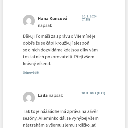
30. 8. 2024
Hana Kuncová
(7:58)
napsal:
Děkuji Tomáši za zprávu o Vilemíně je
dobře že se čápi kroužkují alespoň
se o nich dozvídáme kde jsou díky vám
i ostatních pozorovatelů. Přeji všem
krásný víkend.
Odpovědět
30. 8. 2024 (8:41)
Lada
napsal:
Tak to je náááádherná zpráva na závěr
sezóny...Vileminko dál se vyhýbej všem
nástrahám a všemu zlemu srdíčko.,ať