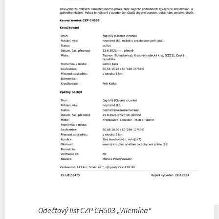
Odečtový list CZP CH503 „Vilemína“