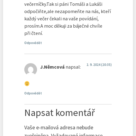
večerníčky.Tak si páni Tomáši a Lukáši
odpočiňte,ale nezapomeňte na nás, kteří
každý večer čekali na vaše povídání,
prosím.A moc děkuji za báječné chvíle
při čtení.
Odpovědět
2. 9. 2024 (20:35)
J.Němcová
napsal:
Odpovědět
Napsat komentář
Vaše e-mailová adresa nebude
zveřejněna.
Vyžadované informace