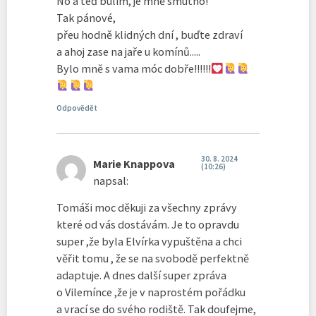
No a teď bulím, je mně smutno!
Tak pánové,
přeu hodně klidných dní , buďte zdraví
a ahoj zase na jaře u komínů.....
Bylo mně s vama móc dobře!!!!!!
Odpovědět
30. 8. 2024
Marie Knappova
(10:26)
napsal:
Tomáši moc děkuji za všechny zprávy
které od vás dostávám. Je to opravdu
super ,že byla Elvírka vypuštěna a chci
věřit tomu , že se na svobodě perfektně
adaptuje. A dnes další super zpráva
o Vilemínce ,že je v naprostém pořádku
a vrací se do svého rodiště. Tak doufejme,