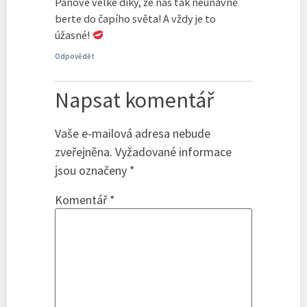
Pánové velké díky, že nás tak neúnavně
berte do čapího světa! A vždy je to
úžasné!
Odpovědět
Napsat komentář
Vaše e-mailová adresa nebude
zveřejněna.
Vyžadované informace
jsou označeny
*
Komentář
*