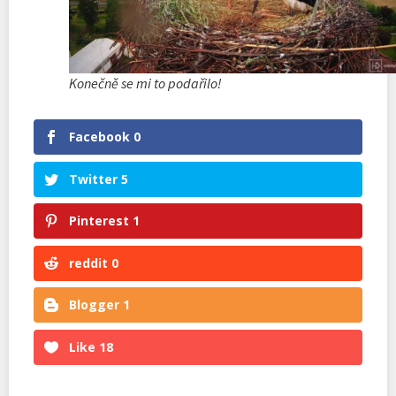
Konečně se mi to podařilo!
Facebook
0
Twitter
5
Pinterest
1
reddit
0
Blogger
1
Like
18