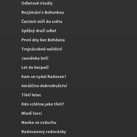
Odletové rituály
Rozjímání s Bohunkou
Čestmír míří do světa
Spěšný dračí odlet
První dny bez Bohdana
Trojnásobné neštěstí
Jasněnka letí!
Let do bezpečí
Kam se vydal Radovan?
Amálčino dobrodružství
Třetí letec
Kdo vzlétne jako třetí?
Mladí lovci
Manka ve vzduchu
Radovanovy radovánky