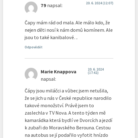
20. 6. 2024 (12:07)
79
napsal:
Čapy mám rád od mala. Ale málo kdo, že
nejen děti nosí k nám domů komínem. Ale
jsou to také kanibalové. ..
Odpovědět
20. 6. 2024
Marie Knappova
(17:42)
napsal:
Čápy jsou miláčci a vůbec jsem netušila,
že se jich u nás v České republice narodilo
takové monožství. Právě jsem to
zaslechla v TV Nova. A tento týden mě
kamarádka která bydlí ve Dvorcích a jezdí
k zubaři do Moravského Berouna. Cestou
na autobus se jí podařilo vyfotit hnízdo