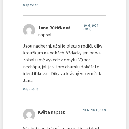
Odpovědět
20. 6. 2024
Jana Růžičková
(4:55)
napsal:
Jsou nádherní, už si je pletu s rodiči, díky
kroužkům na nohách. Vždycky jen barva
zobáku mě vyvede z omylu. Vůbec
nechápu, jak je v tom chumlu dokážete
identifikovat. Díky za krásný večerníček.
Jana
Odpovědět
20. 6. 2024 (7:37)
Květa
napsal:
Všichni jsou krásní , rozeznat je asi dost