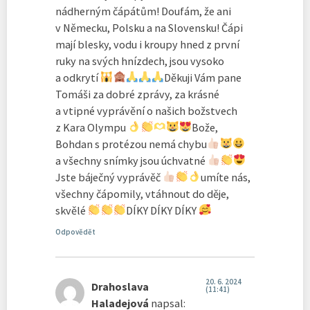
nádherným čápátům! Doufám, že ani
v Německu, Polsku a na Slovensku! Čápi
mají blesky, vodu i kroupy hned z první
ruky na svých hnízdech, jsou vysoko
a odkrytí
Děkuji Vám pane
Tomáši za dobré zprávy, za krásné
a vtipné vyprávění o našich božstvech
z Kara Olympu
Bože,
Bohdan s protézou nemá chybu
a všechny snímky jsou úchvatné
Jste báječný vyprávěč
umíte nás,
všechny čápomily, vtáhnout do děje,
skvělé
DÍKY DÍKY DÍKY
Odpovědět
20. 6. 2024
Drahoslava
(11:41)
Haladejová
napsal: