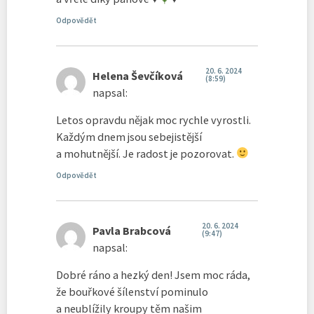
Odpovědět
20. 6. 2024
Helena Ševčíková
(8:59)
napsal:
Letos opravdu nějak moc rychle vyrostli.
Každým dnem jsou sebejistější
a mohutnější. Je radost je pozorovat.
Odpovědět
20. 6. 2024
Pavla Brabcová
(9:47)
napsal:
Dobré ráno a hezký den! Jsem moc ráda,
že bouřkové šílenství pominulo
a neublížily kroupy těm našim