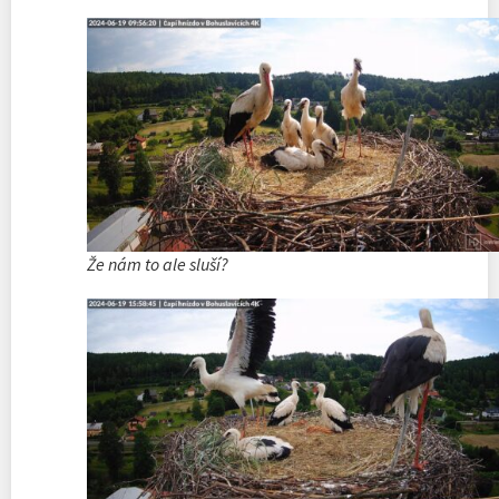
Že nám to ale sluší?