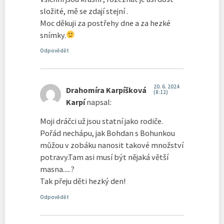
složité, mě se zdají stejní .
Moc děkuji za postřehy dne a za hezké
snímky.
Odpovědět
20. 6. 2024
Drahomíra Karpíšková
(8:12)
Karpí
napsal:
Moji dráčci už jsou statní jako rodiče.
Pořád nechápu, jak Bohdan s Bohunkou
můžou v zobáku nanosit takové množství
potravy.Tam asi musí být nějaká větší
masna.....?
Tak přeju děti hezký den!
Odpovědět