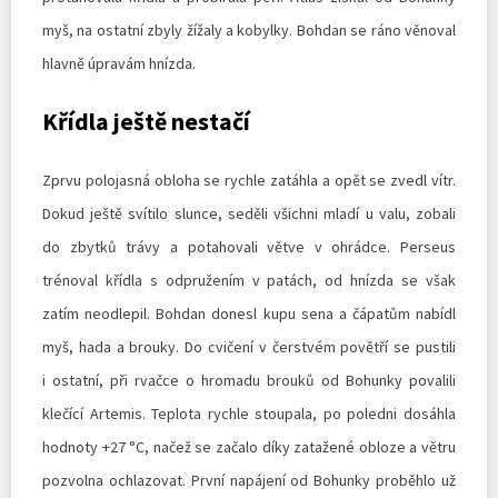
myš, na ostatní zbyly žížaly a kobylky. Bohdan se ráno věnoval
hlavně úpravám hnízda.
Křídla ještě nestačí
Zprvu polojasná obloha se rychle zatáhla a opět se zvedl vítr.
Dokud ještě svítilo slunce, seděli všichni mladí u valu, zobali
do zbytků trávy a potahovali větve v ohrádce. Perseus
trénoval křídla s odpružením v patách, od hnízda se však
zatím neodlepil. Bohdan donesl kupu sena a čápatům nabídl
myš, hada a brouky. Do cvičení v čerstvém povětří se pustili
i ostatní, při rvačce o hromadu brouků od Bohunky povalili
klečící Artemis. Teplota rychle stoupala, po poledni dosáhla
hodnoty +27 °C, načež se začalo díky zatažené obloze a větru
pozvolna ochlazovat. První napájení od Bohunky proběhlo už