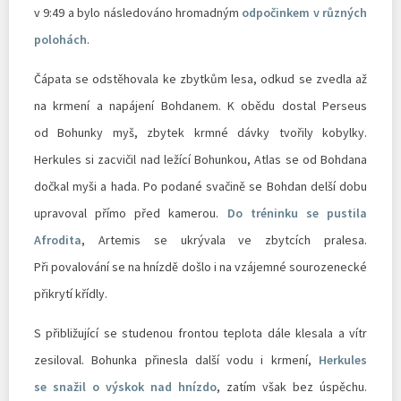
v 9:49 a bylo následováno hromadným
odpočinkem v různých
polohách
.
Čápata se odstěhovala ke zbytkům lesa, odkud se zvedla až
na krmení a napájení Bohdanem. K obědu dostal Perseus
od Bohunky myš, zbytek krmné dávky tvořily kobylky.
Herkules si zacvičil nad ležící Bohunkou, Atlas se od Bohdana
dočkal myši a hada. Po podané svačině se Bohdan delší dobu
upravoval přímo před kamerou.
Do tréninku se pustila
Afrodita
, Artemis se ukrývala ve zbytcích pralesa.
Při povalování se na hnízdě došlo i na vzájemné sourozenecké
přikrytí křídly.
S přibližující se studenou frontou teplota dále klesala a vítr
zesiloval. Bohunka přinesla další vodu i krmení,
Herkules
se snažil o výskok nad hnízdo
, zatím však bez úspěchu.