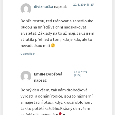
20. 6. 2024 (8:20)
diviznačka
napsal:
Dobře rostou, teď trénovat a zanedlouho
budou na hnízdě všichni nadskakovat
a vzlétat. Základy na to už mají. Já už jsem
ztratila přehled o tom, kdo je kdo, ale to
nevadí. Jsou milí
Odpovědět
20. 6. 2024
Emilie Dobšová
(8:22)
napsal:
Dobrý den všem, tak nám drobečkové
vyrostli a dohání rodiče, jsou to nádherní
a majestátní ptáci, když krouží oblohou ,
tak to potěší každého.Krásný den všem
a vřelé díky pánové
♥️
♥️