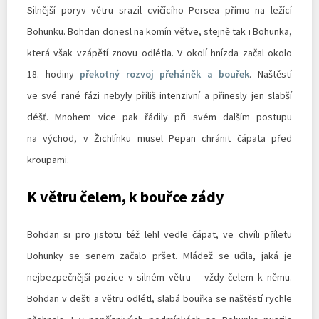
Silnější poryv větru srazil cvičícího Persea přímo na ležící
Bohunku. Bohdan donesl na komín větve, stejně tak i Bohunka,
která však vzápětí znovu odlétla. V okolí hnízda začal okolo
18. hodiny
překotný rozvoj přeháněk a bouřek
. Naštěstí
ve své rané fázi nebyly příliš intenzivní a přinesly jen slabší
déšť. Mnohem více pak řádily při svém dalším postupu
na východ, v Žichlínku musel Pepan chránit čápata před
kroupami.
K větru čelem, k bouřce zády
Bohdan si pro jistotu též lehl vedle čápat, ve chvíli příletu
Bohunky se senem začalo pršet. Mládež se učila, jaká je
nejbezpečnější pozice v silném větru – vždy čelem k němu.
Bohdan v dešti a větru odlétl, slabá bouřka se naštěstí rychle