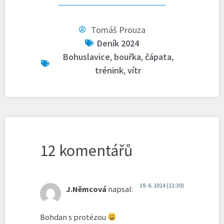
Tomáš Prouza
Deník 2024
Bohuslavice
,
bouřka
,
čápata
,
trénink
,
vítr
12 komentářů
19. 6. 2024 (22:30)
J.Němcová
napsal:
Bohdan s protézou