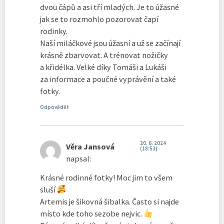
dvou čápů a asi tří mladých. Je to úžasné
jak se to rozmohlo pozorovat čapí
rodinky.
Naší miláčkové jsou úžasní a už se začínají
krásně zbarvovat. A trénovat nožičky
a křidélka. Velké díky Tomáši a Lukáši
za informace a poučné vyprávění a také
fotky.
Odpovědět
20. 6. 2024
Věra Jansová
(18:53)
napsal:
Krásné rodinné fotky! Moc jim to všem
sluší
Artemis je šikovná šibalka. Často si najde
místo kde toho sezobe nejvic.