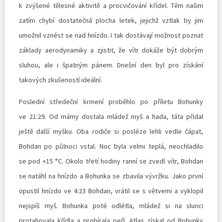
k zvýšené tělesné aktivitě a procvičování křídel. Těm našim
zatím chybí dostatečná plocha letek, jejichž vztlak by jim
umožnil vznést se nad hnízdo. I tak dostávají možnost poznat
základy aerodynamiky a zjistit, že vítr dokáže být dobrým
sluhou, ale i špatným pánem. Dnešní den byl pro získání
takových zkušeností ideální.
Poslední středeční krmení proběhlo po příletu Bohunky
ve 21:29. Od mámy dostala mládež myš a hada, táta přidal
ještě další myšku. Oba rodiče si posléze lehli vedle čápat,
Bohdan po půlnoci vstal. Noc byla velmi teplá, neochladilo
se pod +15 °C. Okolo třetí hodiny ranní se zvedl vítr, Bohdan
se natáhl na hnízdo a Bohunka se zbavila vývržku. Jako první
opustil hnízdo ve 4:23 Bohdan, vrátil se s větvemi a vyklopil
nejspíš myš. Bohunka poté odlétla, mládež si na slunci
protahovala křídla a probírala peří. Atlas získal od Bohunky