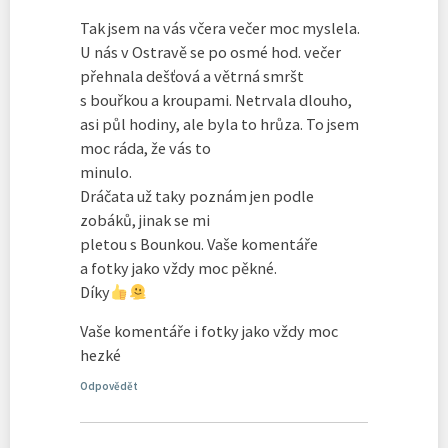
Tak jsem na vás včera večer moc myslela.
U nás v Ostravě se po osmé hod. večer
přehnala dešťová a větrná smršt
s bouřkou a kroupami. Netrvala dlouho,
asi půl hodiny, ale byla to hrůza. To jsem
moc ráda, že vás to
minulo.
Dráčata už taky poznám jen podle
zobáků, jinak se mi
pletou s Bounkou. Vaše komentáře
a fotky jako vždy moc pěkné.
Díky
Vaše komentáře i fotky jako vždy moc
hezké
Odpovědět