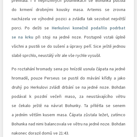
přehnala. I v nepříznivých podmínkách se Bohunka pustila
do krmení drobnými kousky masa. Artemis se zrovna
nacházela ve výhodné pozici a zvládla tak sezobat největší
porci. Po dešti se
Herkulovi konečně podařilo podrbat
se na krku
při stoji na jedné noze. Postupně vstali úplně
všichni a pustili se do sušení a úpravy peří. Sice ještě jednou
slabě sprchlo, neustálý vítr ale vše rychle vysušil.
Po roztahání hromady sena po hnízdě usnula čápata na jedné
hromadě, pouze Perseus se pustil do mávání křídly a jako
druhý po Herkulovi zvládl drbání se na jedné noze. Bohdan
podával k pozdní večeři maso, za neustávajícího větru
se čekalo ještě na návrat Bohunky. Ta přilétla se senem
a jedním větším kusem masa. Čápata zůstala ležet, zatímco
Bohunka nad nimi balancovala ve větru na jedné noze. Bohdan
nakonec dorazil domů ve 21:43.