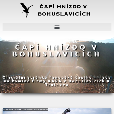
ČAPÍ HNÍZDO V
BOHUSLAVICÍCH
Oficiální stránka fanoušků čapího hnízda
na komíně firmy KARA v Bohuslavicích u
Trutnova