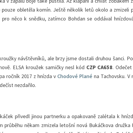
v zápalu boje také pustila. Až klapání a chvat zobákem zchla
ce pouze obletěla komín. Ještě několik letů okolo a zmizeli 
la pro něco k snědku, zatímco Bohdan se oddával hnízdovál
oužky návštěvníků, ale brzy jsme dostali druhou šanci. Po
nově. ELSA kroužek samičky nesl kód
CZP CA658
. Odečet
ápa ročník 2017 z hnízda v
Chodové Plané
na Tachovsku. V r
ečíst nezdařilo.
ukáček přivedl jinou partnerku a opakovaně zalétala k hní
jejím průběhu někam zmizela letošní nová Bukáčkova družka 