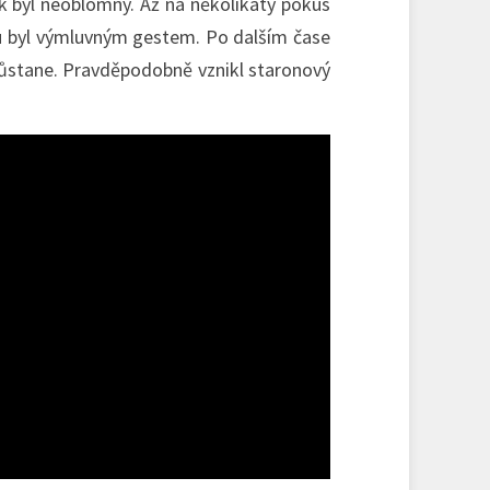
k byl neoblomný. Až na několikátý pokus
rku byl výmluvným gestem. Po dalším čase
 zůstane. Pravděpodobně vznikl staronový