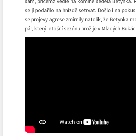
sám, přičemž vedle na komíně seděla Betynka. Rá
se jí podařilo na hnízdě setrvat. Došlo i na po
se projevy agrese zmírnily natolik, že Betynka m
pár, který letošní sezónu prožije v Mladých Bukách