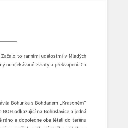
. Začalo to ranními událostmi v Mladých
óny neočekávané zvraty a překvapení. Co
 strávila Bohunka s Bohdanem „Krasoněm“
e BOH odkazující na Bohuslavice a jedná
elé ráno a dopoledne oba létali do terénu