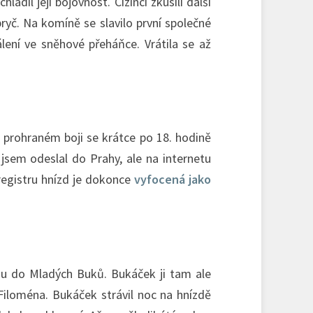
dil její bojovnost. Cizinci zkusili další
pryč. Na komíně se slavilo první společné
ení ve sněhové přeháňce. Vrátila se až
 prohraném boji se krátce po 18. hodině
 jsem odeslal do Prahy, ale na internetu
egistru hnízd je dokonce
vyfocená jako
zdu do Mladých Buků. Bukáček ji tam ale
Filoména. Bukáček strávil noc na hnízdě