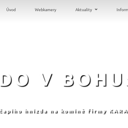
Úvod
Webkamery
Aktuality
Infor
ZDO V BOHU
 čapího hnízda na komíně firmy KARA