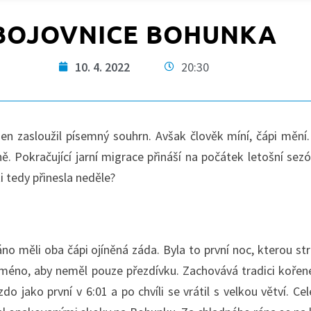
BOJOVNICE BOHUNKA
10. 4. 2022
20:30
den zasloužil písemný souhrn. Avšak člověk míní, čápi mění
. Pokračující jarní migrace přináší na počátek letošní sez
ti tedy přinesla neděle?
no měli oba čápi ojíněná záda. Byla to první noc, kterou
méno, aby neměl pouze přezdívku. Zachovává tradici kořen
o jako první v 6:01 a po chvíli se vrátil s velkou větví. C