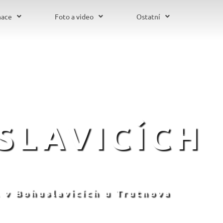
mace
Foto a video
Ostatní
SLAVICÍCH
 v Bohuslavicích u Trutnova