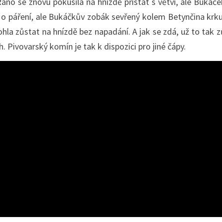
no se znovu pokusila na hnízdě přistát s větví, ale Bukáče
kus o páření, ale Bukáčkův zobák sevřený kolem Betynčina k
ohla zůstat na hnízdě bez napadání. A jak se zdá, už to tak
. Pivovarský komín je tak k dispozici pro jiné čápy.