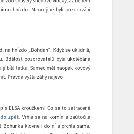
 hnízdo snášely sněhové vločky, až během
 mimo hnízdo. Mimo jiné byli pozorováni
dl na hnízdo „Bohdan“. Když se uklidnili,
u. Bdělost pozorovatelů byla ukolébána
a jí bílá letka. Samec měl naopak kovový
nit. Pravda vyšla záhy najevo
čáp s ELSA kroužkem! Co se to zatraceně
zdo zpět
. Vrhla se na komín a zaútočila
ž Bohunka klovne i do ní a prchla sama.