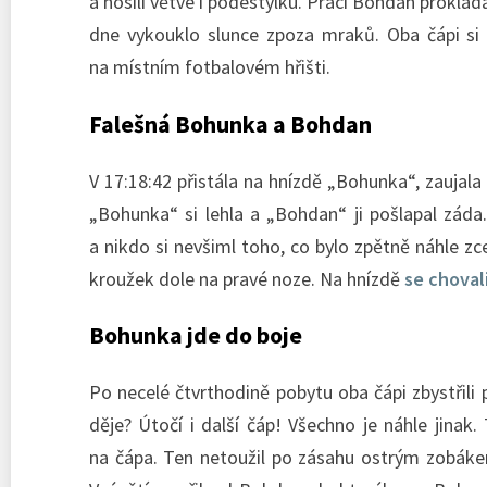
a nosili větve i podestýlku. Práci Bohdan prokl
dne vykouklo slunce zpoza mraků. Oba čápi si n
na místním fotbalovém hřišti.
Falešná Bohunka a Bohdan
V 17:18:42 přistála na hnízdě „Bohunka“, zaujala
„Bohunka“ si lehla a „Bohdan“ ji pošlapal zád
a nikdo si nevšiml toho, co bylo zpětně náhle zc
kroužek dole na pravé noze. Na hnízdě
se choval
Bohunka jde do boje
Po necelé čtvrthodině pobytu oba čápi zbystřili
děje? Útočí i další čáp! Všechno je náhle jinak
na čápa. Ten netoužil po zásahu ostrým zobákem