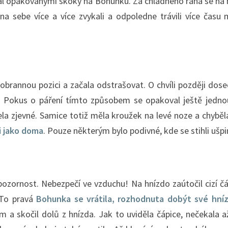
ádal opakovanými skoky na Bohunku. Za chladného rána se na
a sebe více a více zvykali a odpoledne trávili více času
 obrannou pozici a začala odstrašovat. O chvíli později dose
a. Pokus o páření tímto způsobem se opakoval ještě jedno
ela zjevné. Samice totiž měla kroužek na levé noze a chyběl
i jako doma
. Pouze některým bylo podivné, kde se stihli ušpi
 pozornost. Nebezpečí ve vzduchu! Na hnízdo zaútočil cizí 
. To pravá
Bohunka se vrátila, rozhodnuta dobýt své hní
 a skočil dolů z hnízda. Jak to uviděla čápice, nečekala a