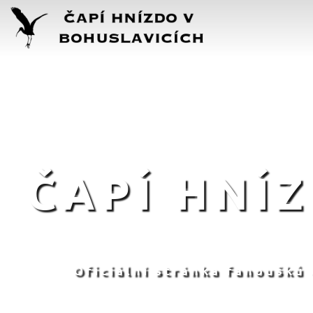
ČAPÍ HNÍ
Oficiální stránka fanoušků