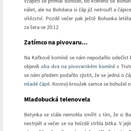
Vzápětí se přihnal Bohdan, do kterého se Bohunka 
nálet, ale na Bohdana si čáp již netroufl a čápi
vítězství. Pozdě večer pak ještě Bohunka letě
za šera ve 20:12.
Zatímco na pivovaru…
Na Kafkově komíně se nám nepodařilo odečíst kr
objevili
oba dva na pivovarském komíně
v Trut
se nám předem podařilo zjistit, že se jedná o č
mladé čápě
. Kovový kroužek samce se bohužel od
Mladobucká telenovela
Betynka se stále nemohla smířit s tím, že si B
nestrpěl a večer se na hnízdě strhla bitka. V 