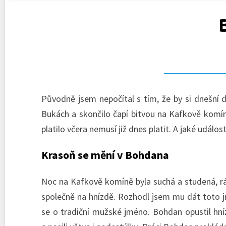
Původně jsem nepočítal s tím, že by si dnešní 
Bukách a skončilo čapí bitvou na Kafkově komíně
platilo včera nemusí již dnes platit. A jaké událos
Krasoň se mění v Bohdana
Noc na Kafkově komíně byla suchá a studená, rá
společně na hnízdě. Rozhodl jsem mu dát toto j
se o tradiční mužské jméno. Bohdan opustil hnízd