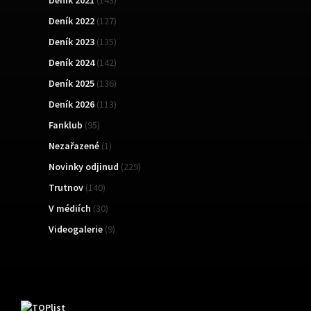
Deník 2022
(127)
Deník 2023
(135)
Deník 2024
(142)
Deník 2025
(136)
Deník 2026
(113)
Fanklub
(95)
Nezařazené
(1)
Novinky odjinud
(229)
Trutnov
(140)
V médiích
(30)
Videogalerie
(9)
TOPList