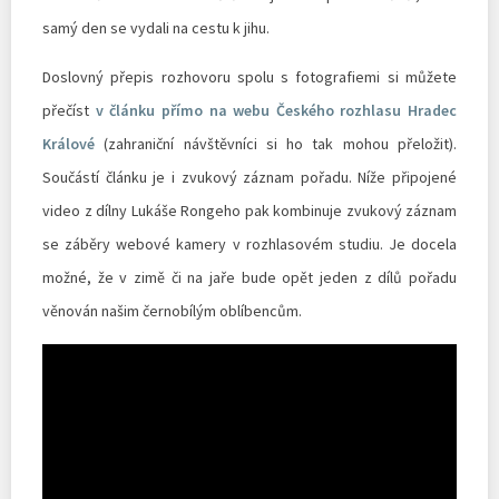
samý den se vydali na cestu k jihu.
Doslovný přepis rozhovoru spolu s fotografiemi si můžete
přečíst
v článku přímo na webu Českého rozhlasu Hradec
Králové
(zahraniční návštěvníci si ho tak mohou přeložit).
Součástí článku je i zvukový záznam pořadu. Níže připojené
video z dílny Lukáše Rongeho pak kombinuje zvukový záznam
se záběry webové kamery v rozhlasovém studiu. Je docela
možné, že v zimě či na jaře bude opět jeden z dílů pořadu
věnován našim černobílým oblíbencům.