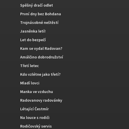
Spěšný dračí odlet
První dny bez Bohdana
Trojnásobné neštěstí
Jasněnka letí!
Let do bezpečí
Kam se vydal Radovan?
Amálčino dobrodružství
Třetí letec
Kdo vzlétne jako třetí?
Mladí lovci
Manka ve vzduchu
Radovanovy radovánky
Létající Čestmír
Na louce s rodiči
Rodičovský servis