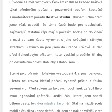
Původně se měl rozhovor v Českém rozhlase Hradec Králové
týkat především počasí a pozorování bouřek. Společně
s moderátorem pořadu
Host ve studiu
Jakubem Schmidtem
jsme však usoudili, že téma čápů bude pro posluchače
zajímavější. Ostatně čápi mají s počasím hodně co do činění
a musí se sami často vyrovnat s jeho světlými i stinnými
stránkami. Zatímco na jaře jsem do Hradce Králové jel den
před Bohoušovým příletem, toto vysílání proběhlo tři dny
po definitivním odletu Bohunky s Bohoušem.
Stejně jako při mém loňském vystoupení 4. srpna, panovalo
i letos ne zrovna ideální počasí. Vydatně pršelo a foukal
severní vítr. Před rokem za takových podmínek zařadil Bivoj
svou legendární zpátečku. Jediní čápi, které jsem spatřil
během cesty, byli
dva mladí v Jaroměři
. Stáli na hnízdě zcela
mokří a čekali na konec deště. Jak jsem se pak dozvěděl, v ten