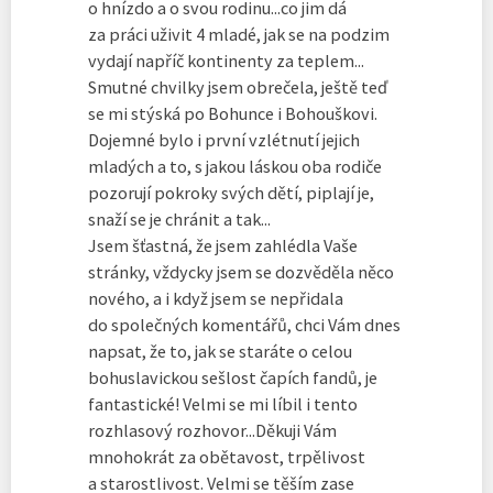
o hnízdo a o svou rodinu...co jim dá
za práci uživit 4 mladé, jak se na podzim
vydají napříč kontinenty za teplem...
Smutné chvilky jsem obrečela, ještě teď
se mi stýská po Bohunce i Bohouškovi.
Dojemné bylo i první vzlétnutí jejich
mladých a to, s jakou láskou oba rodiče
pozorují pokroky svých dětí, piplají je,
snaží se je chránit a tak...
Jsem šťastná, že jsem zahlédla Vaše
stránky, vždycky jsem se dozvěděla něco
nového, a i když jsem se nepřidala
do společných komentářů, chci Vám dnes
napsat, že to, jak se staráte o celou
bohuslavickou sešlost čapích fandů, je
fantastické! Velmi se mi líbil i tento
rozhlasový rozhovor...Děkuji Vám
mnohokrát za obětavost, trpělivost
a starostlivost. Velmi se těším zase