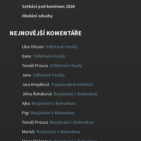
Setkání pod komínem 2026
Hledání odvahy
NEJNOVĚJŠÍ KOMENTÁŘE
Líba Olsson
:
Odletové rituály
Dana
:
Odletové rituály
Tomáš Prouza
:
Odletové rituály
Jana
:
Odletové rituály
Jara Krejdlová
:
Trojnásobné neštěstí
Jiřina Řeháková
:
Rozjímání s Bohunkou
Ajka
:
Rozjímání s Bohunkou
Pigi
:
Rozjímání s Bohunkou
Tomáš Prouza
:
Rozjímání s Bohunkou
Marieh
:
Rozjímání s Bohunkou
Marie Melenova
:
Rozjímání s Bohunkou