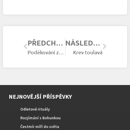
PŘEDCHOZÍ ČLÁNEK
NÁSLEDUJÍCÍ ČLÁNEK
Poděkování za spolupráci
Krev toulavá
NEJNOVĚJŠÍ PŘÍSPĚVKY
Odletové rituály
Rozjímání s Bohunkou
Čestmír míří do světa