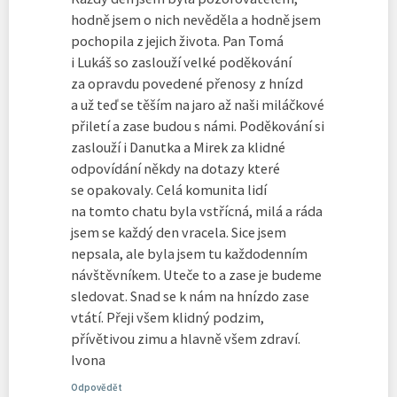
hodně jsem o nich nevěděla a hodně jsem
pochopila z jejich života. Pan Tomá
i Lukáš so zaslouží velké poděkování
za opravdu povedené přenosy z hnízd
a už teď se těším na jaro až naši miláčkové
přiletí a zase budou s námi. Poděkování si
zaslouží i Danutka a Mirek za klidné
odpovídání někdy na dotazy které
se opakovaly. Celá komunita lidí
na tomto chatu byla vstřícná, milá a ráda
jsem se každý den vracela. Sice jsem
nepsala, ale byla jsem tu každodenním
návštěvníkem. Uteče to a zase je budeme
sledovat. Snad se k nám na hnízdo zase
vtátí. Přeji všem klidný podzim,
přívětivou zimu a hlavně všem zdraví.
Ivona
Odpovědět