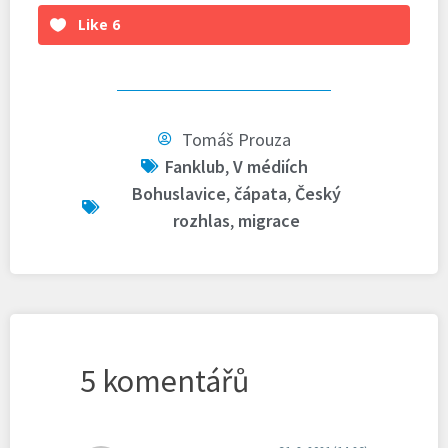
Like
6
Tomáš Prouza
Fanklub
,
V médiích
Bohuslavice
,
čápata
,
Český
rozhlas
,
migrace
5 komentářů