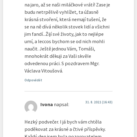
na jaro, až se naši miláčkové vrátí! Zase je
budu netrpělivě vyhlížet, ta úžasně
krásná stvoření, která nemají tušení, že
se na ně dívá několik stovek lidí a všichni
jim fandí...Žijí své životy, jak to nejlépe
umí, a leccos bychom se od nich mohli
naučit. Ještě jednou Vám, Tomáši,
mnohokrát děkuji za Vaši skvěle
odvedenou práci. S pozdravem Mgr.
Václava Vitoušová.
Odpovědět
31. 8. 2021 (16:43)
Ivona
napsal:
Hezký podvečer. I já bych vám chtěla
poděkovat za krásné a čtivé příspěvky.
Každý den jsem byla pozorovatelem,