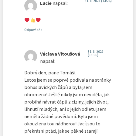
31. 8. 2021 (14:26)
Lucie
napsal:
Odpovědět
31. 8. 2021
Václava Vitoušová
(15:06)
napsal:
Dobrý den, pane Tomáši.
Letos jsem se poprvé podívala na stránky
bohuslavických čápů a byla jsem
ohromena! Ještě nikdy jsem neviděla, jak
probíhá návrat čápů z ciziny, jejich život,
líhnutí mladých, ani o jejich odletu jsem
neměla žádné povědomí. Byla jsem
okouzlena tou nádherou! Jací jsou to
překrásní ptáci, jak se pěkně starají