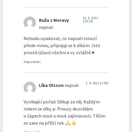
31. 8. 2021
Ruža z Moravy
(19:24)
napsal:
Nebudu opakovat, co napsali mnozí
přede mnou, připojuji se k díkům. Jste
prostě úžasní všichni a vy zvláště.♥
Odpovědět
1. 9. 2021 (1:03)
Líba Olsson
napsal:
Vynikající pořad. Děkuji za něj. Každým
rokem se díky p. Prouzy dozvídám
o čápech nové a nové zajímavosti. Těším
se zase na příští rok.