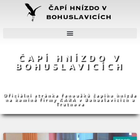
ČAPÍ HNÍZDO V
BOHUSLAVICÍCH
Oficiální stránka fanoušků čapího hnízda
na komíně firmy KARA v Bohuslavicích u
Trutnova