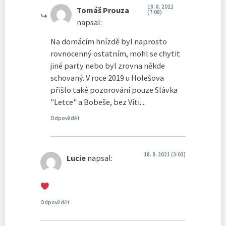
18. 8. 2021
Tomáš Prouza
(7:08)
napsal:
Na domácím hnízdě byl naprosto
rovnocenný ostatním, mohl se chytit
jiné party nebo byl zrovna někde
schovaný. V roce 2019 u Holešova
přišlo také pozorování pouze Slávka
"Letce" a Bobeše, bez Víti....
Odpovědět
18. 8. 2021 (3:03)
Lucie
napsal:
Odpovědět