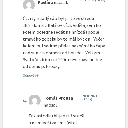
20. 8. 2021 (16:50)
Pavlína
napsal:
Čtvrtý mladý čáp byl ještě ve středu
18.8. doma v Batňovicích. Viděla jsem ho
kolem poledne sedět na hnízdě (podle
tmavého zobáku by to měl být on). Večer
kolem půl sedmé přelet neznámého čápa
nad silnicí ve směru od hnízda k Velkým
Svatoňovicím cca 100m severovýchodně
od domu p. Prouzy.
Odpovědět
20. 8. 2021
Tomáš Prouza
(17:57)
napsal:
Tak asi odletěli jen ti 3 starší
a nejmladší zatím zůstal.