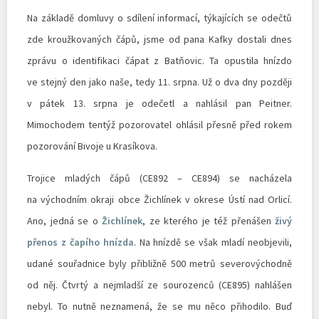
Na základě domluvy o sdílení informací, týkajících se odečtů
zde kroužkovaných čápů, jsme od pana Kafky dostali dnes
zprávu o identifikaci čápat z Batňovic. Ta opustila hnízdo
ve stejný den jako naše, tedy 11. srpna. Už o dva dny později
v pátek 13. srpna je odečetl a nahlásil pan Peitner.
Mimochodem tentýž pozorovatel ohlásil přesně před rokem
pozorování Bivoje u Krasíkova.
Trojice mladých čápů (CE892 – CE894) se nacházela
na východním okraji obce Žichlínek v okrese Ústí nad Orlicí.
Ano, jedná se o
Žichlínek
, ze kterého je též přenášen
živý
přenos z čapího hnízda
. Na hnízdě se však mladí neobjevili,
udané souřadnice byly přibližně 500 metrů severovýchodně
od něj. Čtvrtý a nejmladší ze sourozenců (CE895) nahlášen
nebyl. To nutně neznamená, že se mu něco přihodilo. Buď