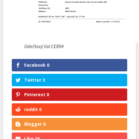
Odečtový list CE894
Facebook
0
Twitter
3
Pinterest
0
reddit
0
Blogger
0
Like
16