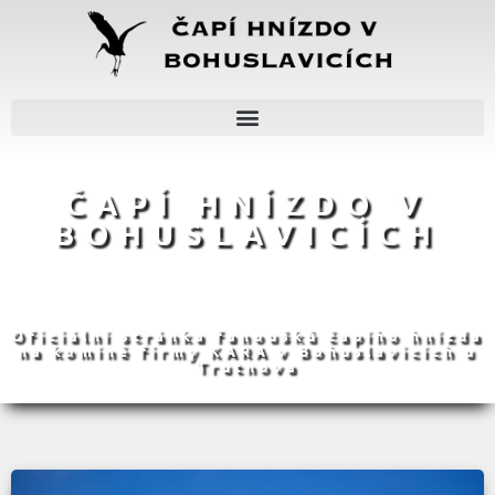
ČAPÍ HNÍZDO V
BOHUSLAVICÍCH
Oficiální stránka fanoušků čapího hnízda
na komíně firmy KARA v Bohuslavicích u
Trutnova