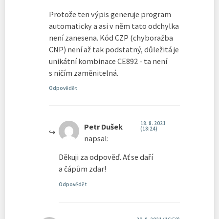
Protože ten výpis generuje program
automaticky a asi v něm tato odchylka
není zanesena. Kód CZP (chyboražba
CNP) není až tak podstatný, důležitá je
unikátní kombinace CE892 - ta není
s ničím zaměnitelná.
Odpovědět
18. 8. 2021
Petr Dušek
(18:24)
napsal:
Děkuji za odpověď. Ať se daří
a čápům zdar!
Odpovědět