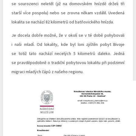
se sourozenci neletěl (již na domovském hnízdě drželi tři
starší více pospolu) nebo se zrovna někam vzdálil. Uvedená
lokalita se nachází 82 kilometrů od batňovického hnízda.
Je docela dobře možné, že v okolí se v té době pohybovali
i naši mladí. Od lokality, kde byl loni zjištěn pobyt Bivoje
se totiž tato nachází necelých 5 kilometrů daleko. Jedná
se pravděpodobně o tradiční pobytovou lokalitu při podzimní
migraci mladých čápů z našeho regionu.