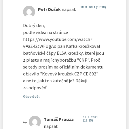
18. 8. 2021 (17:38)
Petr Dušek
napsal:
Dobrý den,
podle videa na stránce
https://www.youtube.com/watch?
v=aZ42tWFUgAo pan Kafka kroužkoval
batňovické čápy ELSA kroužky, které jsou
z plastu a mají chyboražbu "CNP". Proč
se tedy prosím na oficiálním dokumentu
objevilo "Kovový kroužek CZP CE 892"
a ne to, jak to skutečně je? Děkuji
za odpověď.
Odpovědět
18. 8. 2021
Tomáš Prouza
(18:15)
napsal: