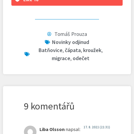
Tomáš Prouza
Novinky odjinud
Batňovice
,
čápata
,
kroužek
,
migrace
,
odečet
9 komentářů
17. 8. 2021 (21:31)
Liba Olsson
napsal: