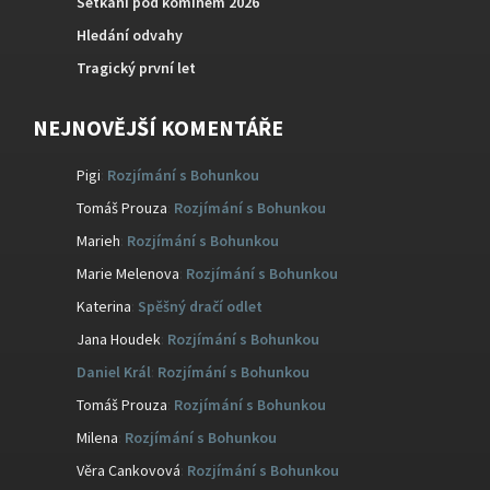
Setkání pod komínem 2026
Hledání odvahy
Tragický první let
NEJNOVĚJŠÍ KOMENTÁŘE
Pigi
:
Rozjímání s Bohunkou
Tomáš Prouza
:
Rozjímání s Bohunkou
Marieh
:
Rozjímání s Bohunkou
Marie Melenova
:
Rozjímání s Bohunkou
Katerina
:
Spěšný dračí odlet
Jana Houdek
:
Rozjímání s Bohunkou
Daniel Král
:
Rozjímání s Bohunkou
Tomáš Prouza
:
Rozjímání s Bohunkou
Milena
:
Rozjímání s Bohunkou
Věra Cankovová
:
Rozjímání s Bohunkou