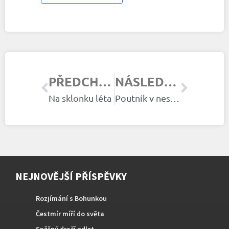
PŘEDCHOZÍ ČLÁNEK
NÁSLEDUJÍCÍ ČLÁNEK
Na sklonku léta
Poutník v nesnázích
NEJNOVĚJŠÍ PŘÍSPĚVKY
Rozjímání s Bohunkou
Čestmír míří do světa
Spěšný dračí odlet