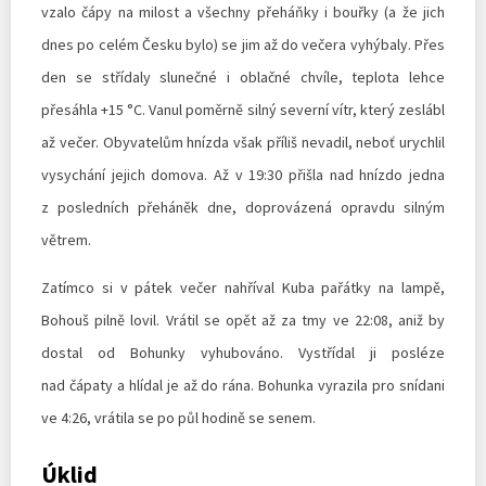
vzalo čápy na milost a všechny přeháňky i bouřky (a že jich
dnes po celém Česku bylo) se jim až do večera vyhýbaly. Přes
den se střídaly slunečné i oblačné chvíle, teplota lehce
přesáhla +15 °C. Vanul poměrně silný severní vítr, který zeslábl
až večer. Obyvatelům hnízda však příliš nevadil, neboť urychlil
vysychání jejich domova. Až v 19:30 přišla nad hnízdo jedna
z posledních přeháněk dne, doprovázená opravdu silným
větrem.
Zatímco si v pátek večer nahříval Kuba pařátky na lampě,
Bohouš pilně lovil. Vrátil se opět až za tmy ve 22:08, aniž by
dostal od Bohunky vyhubováno. Vystřídal ji posléze
nad čápaty a hlídal je až do rána. Bohunka vyrazila pro snídani
ve 4:26, vrátila se po půl hodině se senem.
Úklid