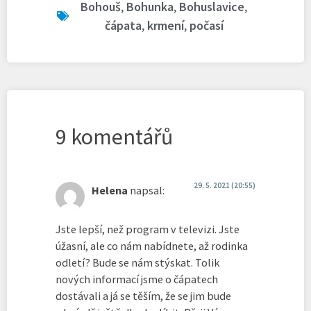
Bohouš
,
Bohunka
,
Bohuslavice
,
čápata
,
krmení
,
počasí
9 komentářů
29. 5. 2021 (20:55)
Helena
napsal:
Jste lepší, než program v televizi. Jste
úžasní, ale co nám nabídnete, až rodinka
odletí? Bude se nám stýskat. Tolik
nových informací jsme o čápatech
dostávali a já se těším, že se jim bude