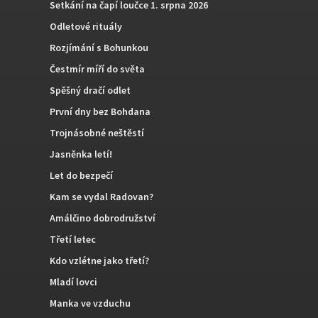
Setkání na čapí loučce 1. srpna 2026
Odletové rituály
Rozjímání s Bohunkou
Čestmír míří do světa
Spěšný dračí odlet
První dny bez Bohdana
Trojnásobné neštěstí
Jasněnka letí!
Let do bezpečí
Kam se vydal Radovan?
Amálčino dobrodružství
Třetí letec
Kdo vzlétne jako třetí?
Mladí lovci
Manka ve vzduchu