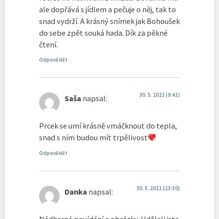
ale dopřává s jídlem a pečuje o něj, tak to
snad vydrží. A krásný snímek jak Bohoušek
do sebe zpět souká hada. Dík za pěkné
čtení.
Odpovědět
30. 5. 2021 (9:41)
Saša
napsal:
Prcek se umí krásně vmáčknout do tepla,
snad s ním budou mít trpělivost
Odpovědět
30. 5. 2021 (23:50)
Danka
napsal: