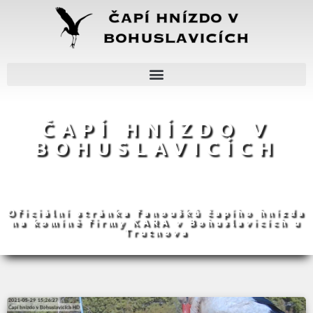
ČAPÍ HNÍZDO V
BOHUSLAVICÍCH
Oficiální stránka fanoušků čapího hnízda
na komíně firmy KARA v Bohuslavicích u
Trutnova