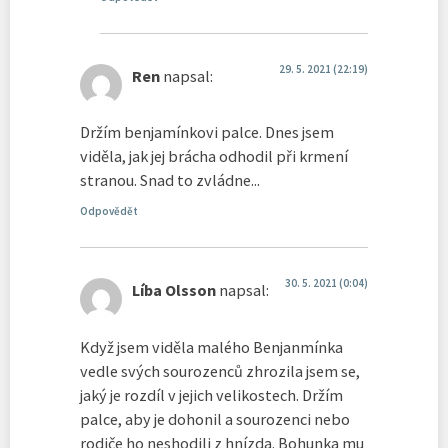
29. 5. 2021 (22:19)
Ren
napsal:
Držím benjamínkovi palce. Dnes jsem
viděla, jak jej brácha odhodil při krmení
stranou. Snad to zvládne...
Odpovědět
30. 5. 2021 (0:04)
Líba Olsson
napsal:
Když jsem viděla malého Benjanmínka
vedle svých sourozenců zhrozila jsem se,
jaký je rozdíl v jejich velikostech. Držím
palce, aby je dohonil a sourozenci nebo
rodiče ho neshodili z hnízda. Bohunka mu