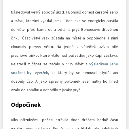
Následoval velký sobotní úklid. I Bohouš donesl čerstvé seno
a trávu, kterými vystlal jamku. Bohunka se energicky pustila
do větví před kamerou a odtáhla pryč Bohoušovu dřevěnou
činku. Část větví však zůstala na místě a odpoledne s nimi
cloumaly poryvy větru. Na jedné z větviček uvízlo bílé
prachové pírko, které vlálo nad palisádou jako čapí zástava.
Nejstarší z čápat se začalo v 9:25 dávit a
výsledkem jeho
snažení byl vývržek
, za který by se nemusel stydět ani
dospělý čáp. A jako správný potomek své matky ho hned
vzalo do zobáku a odhodilo z jamky pryč.
Odpočinek
Díky příznivému počasí strávila dnes dráčata hodně času
na čerstvém vzduchu. Rodiče je sice hlídali, ale zalehávali