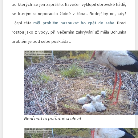
po kterých se jen zaprášilo. Navečer vyklopil obrovské hádě,
se kterým si neporadilo žádné z čápat. Bodejť by ne, když
i čapí táta
měl problém nasoukat ho zpět do sebe
. Draci
rostou jako z vody, při večerním zakrývání už měla Bohunka
problém je pod sebe poskládat.
Není nad to pořádně si ulevit