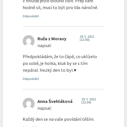
v hnízdě ještě dlouho líbit. Přeji Vám
hodně sil, musí to být pro Vás náročné.
Odpovědět
29. 5. 2021
Ruža z Moravy
(22:00)
napsal:
Předpokládám, že to čápě, co uklízelo
po sobě, je holka, kluk by se s tím
nepáral. Hezký den to byl.♥
Odpovědět
29. 5. 2021
Anna Švehláková
(22:04)
napsal:
Každý den se na vaše povídání těším.