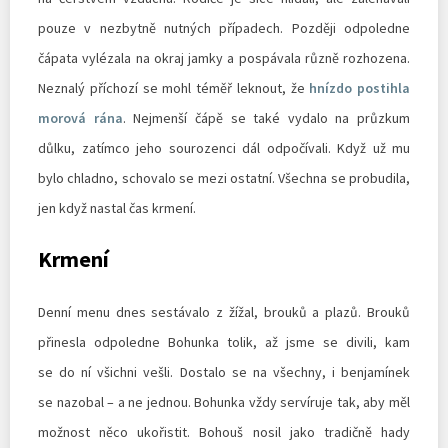
pouze v nezbytně nutných případech. Později odpoledne
čápata vylézala na okraj jamky a pospávala různě rozhozena.
Neznalý příchozí se mohl téměř leknout, že
hnízdo postihla
morová rána
. Nejmenší čápě se také vydalo na průzkum
důlku, zatímco jeho sourozenci dál odpočívali. Když už mu
bylo chladno, schovalo se mezi ostatní. Všechna se probudila,
jen když nastal čas krmení.
Krmení
Denní menu dnes sestávalo z žížal, brouků a plazů. Brouků
přinesla odpoledne Bohunka tolik, až jsme se divili, kam
se do ní všichni vešli. Dostalo se na všechny, i benjamínek
se nazobal – a ne jednou. Bohunka vždy servíruje tak, aby měl
možnost něco ukořistit. Bohouš nosil jako tradičně hady