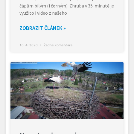
čápům bílým (i černým). Zhruba v 35. minutě je
využito i video z našeho
ZOBRAZIT ČLÁNEK »
10. 4. 2020
Žádné komentáře