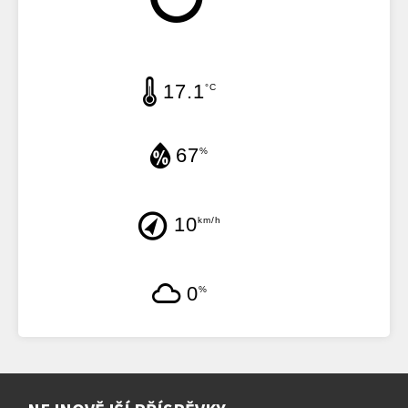
17.1
°C
67
%
10
km/h
0
%