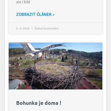
ale i bílé
ZOBRAZIT ČLÁNEK »
5. 4. 2020
Žádné komentáře
Bohunka je doma !