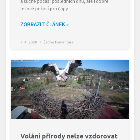
a suché počasí posledních dnů, ale i dobré
letové počasí pro čápy.
ZOBRAZIT ČLÁNEK »
7. 4. 2020
Žádné komentáře
Volání přírody nelze vzdorovat