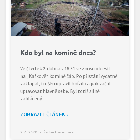
Kdo byl na komíně dnes?
Ve čtvrtek 2. dubna v 16:31 se znovu objevil
na „Kafkově“ komíně čáp. Po přistání vydatně
zaklapal, trošku upravil hnízdo a pak začal
upravovat hlavně sebe. Byl totiž silně
zablácený –
ZOBRAZIT ČLÁNEK »
2. 4. 2020
Žádné komentáře