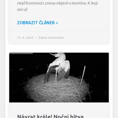
nepřítomnosti znovu objevil u komína. K boji
ale už
ZOBRAZIT ČLÁNEK »
13. 4. 2020
Žádné komentáře
Návrat krále! Noční bitva