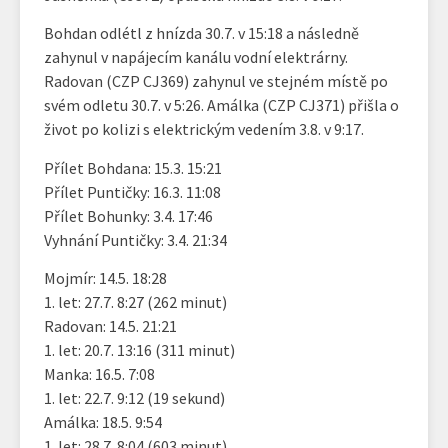
Bohdan odlétl z hnízda 30.7. v 15:18 a následně
zahynul v napájecím kanálu vodní elektrárny.
Radovan (CZP CJ369) zahynul ve stejném místě po
svém odletu 30.7. v 5:26. Amálka (CZP CJ371) přišla o
život po kolizi s elektrickým vedením 3.8. v 9:17.
Přílet Bohdana: 15.3. 15:21
Přílet Puntičky: 16.3. 11:08
Přílet Bohunky: 3.4. 17:46
Vyhnání Puntičky: 3.4. 21:34
Mojmír: 14.5. 18:28
1. let: 27.7. 8:27 (262 minut)
Radovan: 14.5. 21:21
1. let: 20.7. 13:16 (311 minut)
Manka: 16.5. 7:08
1. let: 22.7. 9:12 (19 sekund)
Amálka: 18.5. 9:54
1. let: 28.7. 8:04 (603 minut)