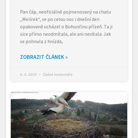
Pan čáp, neoficiálně pojmenovaný na chatu
„Melírek“, se po celou noc i dnešní den
opakovaně ucházel o Bohunčinu přízeň. Ta ji
sice přímo neodmítala, ale ani nevítala. Jak
se pohnula z hnízda,
ZOBRAZIT ČLÁNEK »
6. 4. 2020
Žádné komentáře