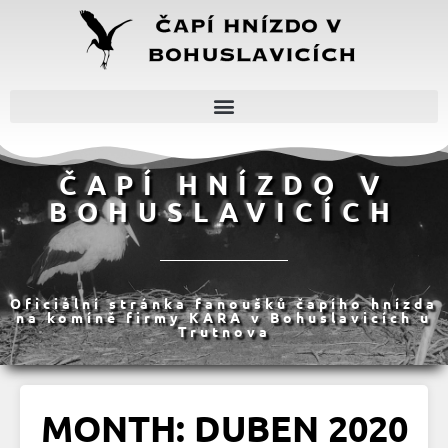
ČAPÍ HNÍZDO V
BOHUSLAVICÍCH
Oficiální stránka fanoušků čapího hnízda
na komíně firmy KARA v Bohuslavicích u
Trutnova
MONTH: DUBEN 2020