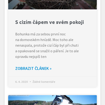
S cizím čápem ve svém pokoji
Bohunka má za sebou první noc
na domovském hnízdě. Moc toho ale
nenaspala, protože cizí čáp byl při chuti
a opakovaně se snažil o páření. Je to ale
opravdu nejspíš ten
ZOBRAZIT ČLÁNEK »
6. 4. 2020
Žádné komentáře