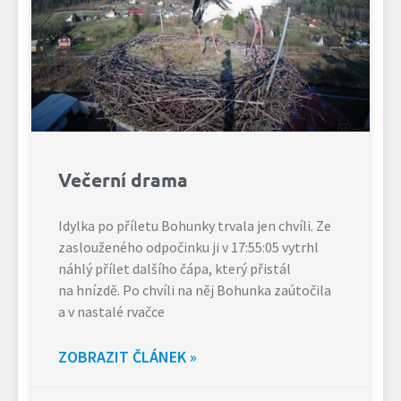
Večerní drama
Idylka po příletu Bohunky trvala jen chvíli. Ze
zaslouženého odpočinku ji v 17:55:05 vytrhl
náhlý přílet dalšího čápa, který přistál
na hnízdě. Po chvíli na něj Bohunka zaútočila
a v nastalé rvačce
ZOBRAZIT ČLÁNEK »