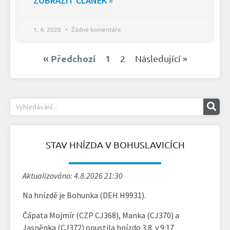
ZOBRAZIT ČLÁNEK »
1. 4. 2020
Žádné komentáře
« Předchozí
1
2
Následující »
STAV HNÍZDA V BOHUSLAVICÍCH
Aktualizováno: 4.8.2026 21:30
Na hnízdě je Bohunka (DEH H9931).
Čápata Mojmír (CZP CJ368), Manka (CJ370) a
Jasněnka (CJ372) opustila hnízdo 3.8. v 9:17.