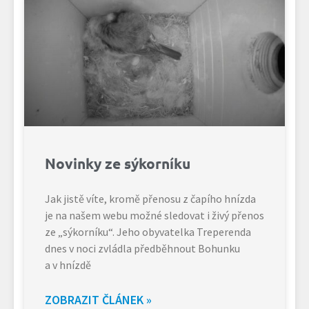
Novinky ze sýkorníku
Jak jistě víte, kromě přenosu z čapího hnízda
je na našem webu možné sledovat i živý přenos
ze „sýkorníku“. Jeho obyvatelka Treperenda
dnes v noci zvládla předběhnout Bohunku
a v hnízdě
ZOBRAZIT ČLÁNEK »