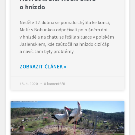
o hnízdo
Neděle 12. dubna se pomalu chýlila ke konci,
Melír s Bohunkou odpočívali po rušném dni
v hnízdě a na chatu se řešila situace v polském
Jasienskiem, kde zaútočil na hnízdo cizí čáp
a navíc tam byly problémy
ZOBRAZIT ČLÁNEK »
13. 4. 2020
8 komentářů