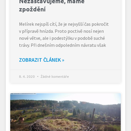
Nezastavujeme, máme
zpoždění
Melírek nejspíš cítí, že je nejvyšší čas pokročit
v přípravě hnízda. Proto poctivě nosí nejen
nové větve, ale i podestýlku v podobě suché
trávy. Při dnešním odpoledním návratu však
ZOBRAZIT ČLÁNEK »
8. 4. 2020
Žádné komentáře