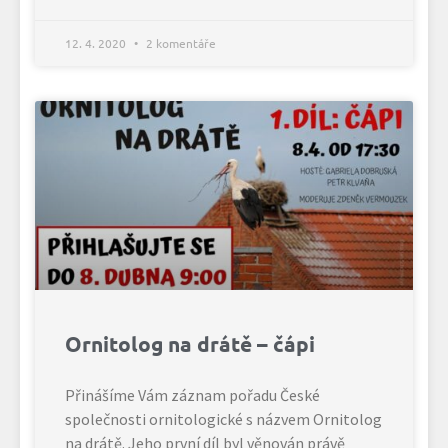
12. 4. 2020
2 komentáře
Ornitolog na drátě – čápi
Přinášíme Vám záznam pořadu České
společnosti ornitologické s názvem Ornitolog
na drátě. Jeho první díl byl věnován právě