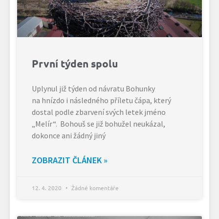
První týden spolu
Uplynul již týden od návratu Bohunky
na hnízdo i následného příletu čápa, který
dostal podle zbarvení svých letek jméno
„Melír“. Bohouš se již bohužel neukázal,
dokonce ani žádný jiný
ZOBRAZIT ČLÁNEK »
12. 4. 2020
Žádné komentáře