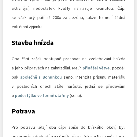
aktivnější, nedostatek kvality nahrazuje kvantitou. Čápi
se však prý páří až 200x za sezónu, takže to není žádná
extrémní výjimka.
Stavba hnízda
Oba čápi začali postupně pracovat na zvelebování hnízda
a jeho přípravách na zahnízdění. Melír
přinášel větve
, později
pak
společně s Bohunkou
seno. Intenzita přísunu materiálu
v posledních dnech stále narůstá, jedná se především
o
podestýlku ve formě stařiny
(sena).
Potrava
Pro potravu létají oba čápi spíše do blízkého okolí, byli
pozorováni především na čapí loučce u řeky, u Najmanů u lesa,