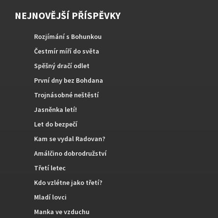
NEJNOVĚJŠÍ PŘÍSPĚVKY
Rozjímání s Bohunkou
Čestmír míří do světa
Spěšný dračí odlet
První dny bez Bohdana
Trojnásobné neštěstí
Jasněnka letí!
Let do bezpečí
Kam se vydal Radovan?
Amálčino dobrodružství
Třetí letec
Kdo vzlétne jako třetí?
Mladí lovci
Manka ve vzduchu