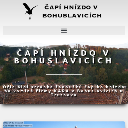
ČAPÍ HNÍZDO V
BOHUSLAVICÍCH
Oficiální stránka fanoušků čapího hnízda
na komíně firmy KARA v Bohuslavicích u
Trutnova