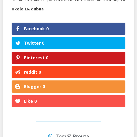
okolo 16. dubna
.
Facebook
0
Twitter
0
Pinterest
0
reddit
0
Blogger
0
Like
0
Tomáš Prouza