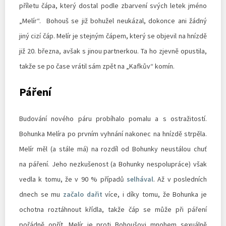
příletu čápa, který dostal podle zbarvení svých letek jméno
„Melír“. Bohouš se již bohužel neukázal, dokonce ani žádný
jiný cizí čáp. Melír je stejným čápem, který se objevil na hnízdě
již 20. března, avšak s jinou partnerkou. Ta ho zjevně opustila,
takže se po čase vrátil sám zpět na „Kafkův“ komín.
Páření
Budování nového páru probíhalo pomalu a s ostražitostí.
Bohunka Melíra po prvním vyhnání nakonec na hnízdě strpěla.
Melír měl (a stále má) na rozdíl od Bohunky neustálou chuť
na páření. Jeho nezkušenost (a Bohunky nespolupráce) však
vedla k tomu, že v 90 % případů
selhával
. Až v posledních
dnech se mu
začalo dařit
více, i díky tomu, že Bohunka je
ochotna roztáhnout křídla, takže čáp se může při páření
pořádně opřít. Melír je proti Bohoušovi mnohem sexuálně