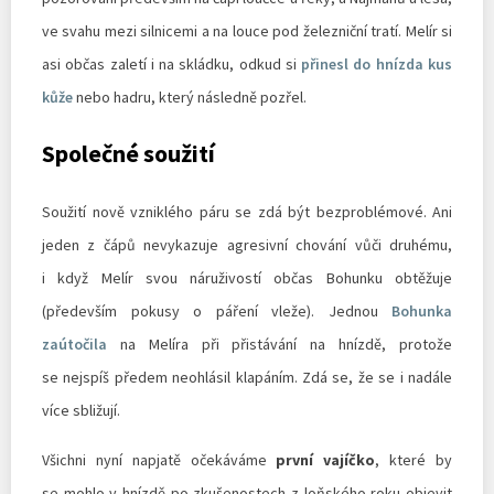
ve svahu mezi silnicemi a na louce pod železniční tratí. Melír si
asi občas zaletí i na skládku, odkud si
přinesl do hnízda kus
kůže
nebo hadru, který následně pozřel.
Společné soužití
Soužití nově vzniklého páru se zdá být bezproblémové. Ani
jeden z čápů nevykazuje agresivní chování vůči druhému,
i když Melír svou náruživostí občas Bohunku obtěžuje
(především pokusy o páření vleže). Jednou
Bohunka
zaútočila
na Melíra při přistávání na hnízdě, protože
se nejspíš předem neohlásil klapáním. Zdá se, že se i nadále
více sbližují.
Všichni nyní napjatě očekáváme
první vajíčko
, které by
se mohlo v hnízdě po zkušenostech z loňského roku objevit