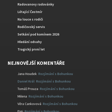
Radovanovy radovánky
Létající Čestmír
Na louce s rodiči
Rodičovský servis
Setkání pod komínem 2026
Hledání odvahy
Tragický první let
NEJNOVĚJŠÍ KOMENTÁŘE
Jana Houdek
:
Rozjímání s Bohunkou
Daniel Král
:
Rozjímání s Bohunkou
Tomáš Prouza
:
Rozjímání s Bohunkou
Milena
:
Rozjímání s Bohunkou
Věra Cankovová
:
Rozjímání s Bohunkou
Pigi
:
Rozjímání s Bohunkou