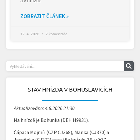
a v hnízdě
ZOBRAZIT ČLÁNEK »
12. 4. 2020
2 komentáře
STAV HNÍZDA V BOHUSLAVICÍCH
Aktualizováno: 4.8.2026 21:30
Na hnízdě je Bohunka (DEH H9931).
Čápata Mojmír (CZP CJ368), Manka (CJ370) a
Jasněnka (CJ372) opustila hnízdo 3.8. v 9:17.