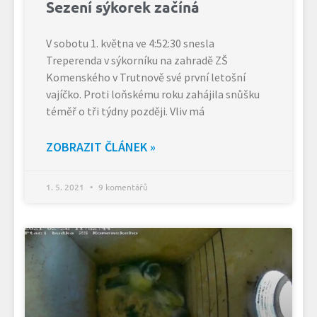
Sezení sýkorek začíná
V sobotu 1. května ve 4:52:30 snesla
Treperenda v sýkorníku na zahradě ZŠ
Komenského v Trutnově své první letošní
vajíčko. Proti loňskému roku zahájila snůšku
téměř o tři týdny později. Vliv má
ZOBRAZIT ČLÁNEK »
1. 5. 2021
9 komentářů