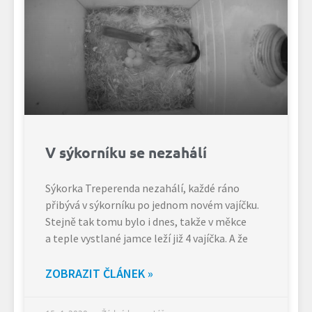
V sýkorníku se nezahálí
Sýkorka Treperenda nezahálí, každé ráno
přibývá v sýkorníku po jednom novém vajíčku.
Stejně tak tomu bylo i dnes, takže v měkce
a teple vystlané jamce leží již 4 vajíčka. A že
ZOBRAZIT ČLÁNEK »