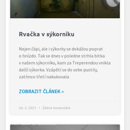
Rvačka v sýkorníku
Nejen čápi, ale i sýkorky se dokážou poprat
o hnízdo. Tak se dnes v poledne strhla bitka
v našem sýkorníku, kam za Treperendou vnikla
další sýkorka. Vzápětí se do sebe pustily,
zatímco třetí nakukovala
ZOBRAZIT ČLÁNEK »
26. 2. 2021
Žádné komentáře