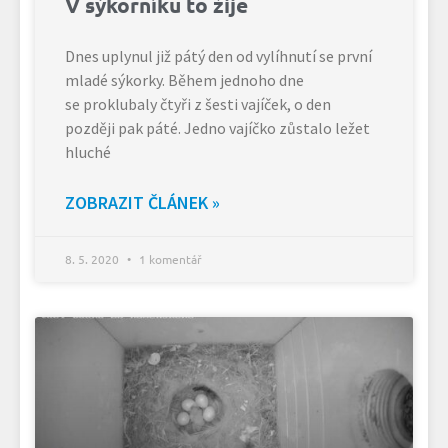
V sýkorníku to žije
Dnes uplynul již pátý den od vylíhnutí se první
mladé sýkorky. Během jednoho dne
se proklubaly čtyři z šesti vajíček, o den
později pak páté. Jedno vajíčko zůstalo ležet
hluché
ZOBRAZIT ČLÁNEK »
8. 5. 2020
1 komentář