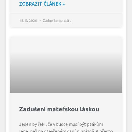
ZOBRAZIT ČLÁNEK »
15. 5. 2020
Žádné komentáře
Zadušeni mateřskou láskou
Jeden by řekl, že v budce musí být ptákům
lépe, než na otevřeném čapím hnízdě. A přesto