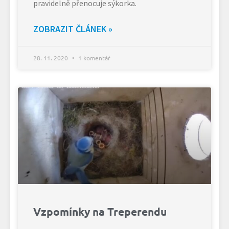
pravidelně přenocuje sýkorka.
ZOBRAZIT ČLÁNEK »
28. 11. 2020
1 komentář
Vzpomínky na Treperendu