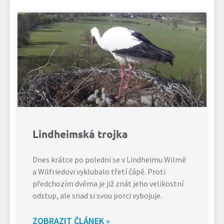
Lindheimská trojka
Dnes krátce po poledni se v Lindheimu Wilmě
a Wilfriedovi vyklubalo třetí čápě. Proti
předchozím dvěma je již znát jeho velikostní
odstup, ale snad si svou porci vybojuje.
ZOBRAZIT ČLÁNEK »