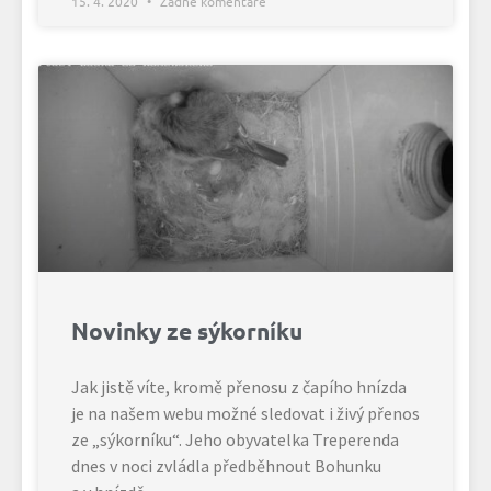
15. 4. 2020
Žádné komentáře
Novinky ze sýkorníku
Jak jistě víte, kromě přenosu z čapího hnízda
je na našem webu možné sledovat i živý přenos
ze „sýkorníku“. Jeho obyvatelka Treperenda
dnes v noci zvládla předběhnout Bohunku