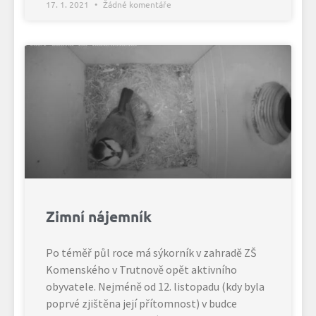
17. 1. 2021
Žádné komentáře
Zimní nájemník
Po téměř půl roce má sýkorník v zahradě ZŠ
Komenského v Trutnově opět aktivního
obyvatele. Nejméně od 12. listopadu (kdy byla
poprvé zjištěna její přítomnost) v budce