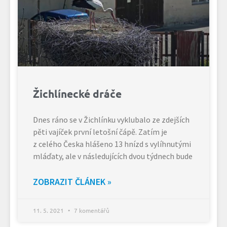
Žichlínecké dráče
Dnes ráno se v Žichlínku vyklubalo ze zdejších
pěti vajíček první letošní čápě. Zatím je
z celého Česka hlášeno 13 hnízd s vylíhnutými
mláďaty, ale v následujících dvou týdnech bude
ZOBRAZIT ČLÁNEK »
11. 5. 2021
7 komentářů