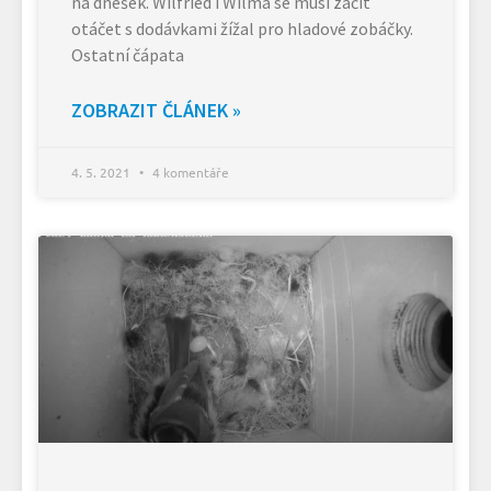
na dnešek. Wilfried i Wilma se musí začít
otáčet s dodávkami žížal pro hladové zobáčky.
Ostatní čápata
ZOBRAZIT ČLÁNEK »
4. 5. 2021
4 komentáře