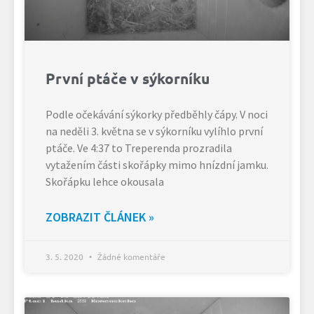
První ptáče v sýkorníku
Podle očekávání sýkorky předběhly čápy. V noci
na neděli 3. května se v sýkorníku vylíhlo první
ptáče. Ve 4:37 to Treperenda prozradila
vytažením části skořápky mimo hnízdní jamku.
Skořápku lehce okousala
ZOBRAZIT ČLÁNEK »
3. 5. 2020
Žádné komentáře