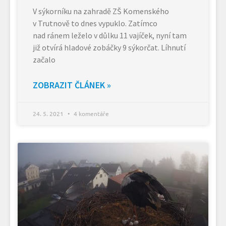
V sýkorníku na zahradě ZŠ Komenského
v Trutnově to dnes vypuklo. Zatímco
nad ránem leželo v důlku 11 vajíček, nyní tam
již otvírá hladové zobáčky 9 sýkorčat. Líhnutí
začalo
ZOBRAZIT ČLÁNEK »
24. 5. 2021
4 komentáře