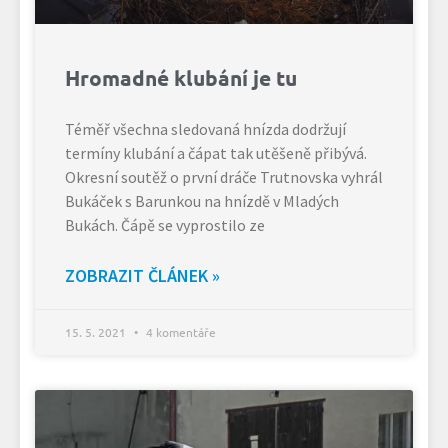
Hromadné klubání je tu
Téměř všechna sledovaná hnízda dodržují
termíny klubání a čápat tak utěšeně přibývá.
Okresní soutěž o první dráče Trutnovska vyhrál
Bukáček s Barunkou na hnízdě v Mladých
Bukách. Čápě se vyprostilo ze
ZOBRAZIT ČLÁNEK »
15. 5. 2021
4 komentáře