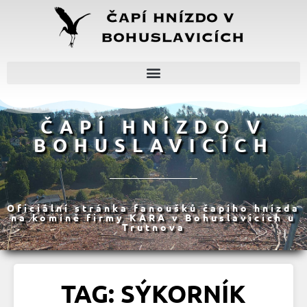
ČAPÍ HNÍZDO V
BOHUSLAVICÍCH
Oficiální stránka fanoušků čapího hnízda
na komíně firmy KARA v Bohuslavicích u
Trutnova
TAG: SÝKORNÍK