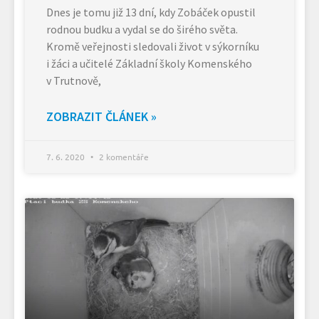
Dnes je tomu již 13 dní, kdy Zobáček opustil
rodnou budku a vydal se do širého světa.
Kromě veřejnosti sledovali život v sýkorníku
i žáci a učitelé Základní školy Komenského
v Trutnově,
ZOBRAZIT ČLÁNEK »
7. 6. 2020
2 komentáře