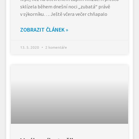
sklízela během dnešní noci „zubatá“ právě
v sýkorníku…. Ještě včera večer chňapalo
ZOBRAZIT ČLÁNEK »
13. 5. 2020
2 komentáře