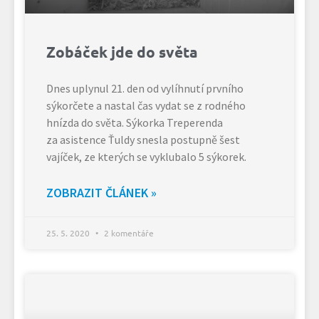
Zobáček jde do světa
Dnes uplynul 21. den od vylíhnutí prvního
sýkorčete a nastal čas vydat se z rodného
hnízda do světa. Sýkorka Treperenda
za asistence Ťuldy snesla postupně šest
vajíček, ze kterých se vyklubalo 5 sýkorek.
ZOBRAZIT ČLÁNEK »
25. 5. 2020
2 komentáře