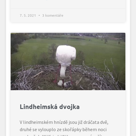
7. 5. 2021
3 komentáře
Lindheimská dvojka
V lindheimském hnízdě jsou již dráčata dvě,
druhé se vylouplo ze skořápky během noci