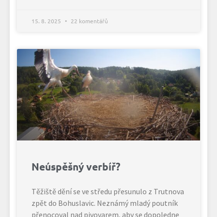
15. 8. 2025
22 komentářů
Neúspěšný verbíř?
Těžiště dění se ve středu přesunulo z Trutnova
zpět do Bohuslavic. Neznámý mladý poutník
přenocoval nad pivovarem, aby se dopoledne