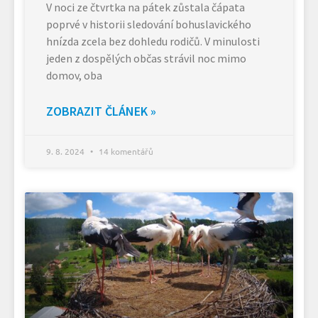
V noci ze čtvrtka na pátek zůstala čápata
poprvé v historii sledování bohuslavického
hnízda zcela bez dohledu rodičů. V minulosti
jeden z dospělých občas strávil noc mimo
domov, oba
ZOBRAZIT ČLÁNEK »
9. 8. 2024
14 komentářů