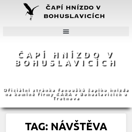
ČAPÍ HNÍZDO V
BOHUSLAVICÍCH
Oficiální stránka fanoušků čapího hnízda
na komíně firmy KARA v Bohuslavicích u
Trutnova
TAG: NÁVŠTĚVA