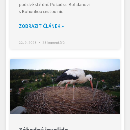
pod dvě stě dní. Pokud se Bohdanovi
s Bohunkou cestou nic
ZOBRAZIT ČLÁNEK »
22. 9. 2025
25 komentářů
Záhadný invalida