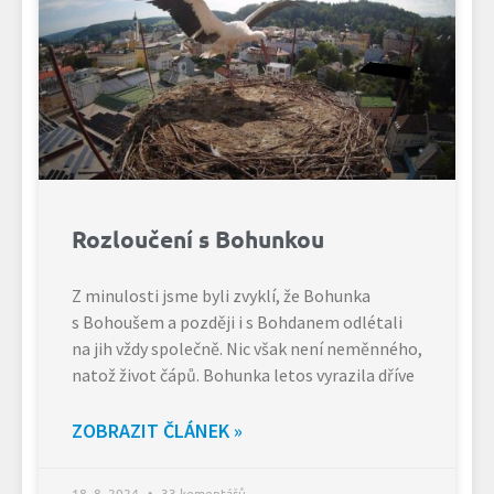
Rozloučení s Bohunkou
Z minulosti jsme byli zvyklí, že Bohunka
s Bohoušem a později i s Bohdanem odlétali
na jih vždy společně. Nic však není neměnného,
natož život čápů. Bohunka letos vyrazila dříve
ZOBRAZIT ČLÁNEK »
18. 8. 2024
33 komentářů