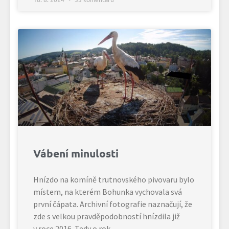
Vábení minulosti
Hnízdo na komíně trutnovského pivovaru bylo
místem, na kterém Bohunka vychovala svá
první čápata. Archivní fotografie naznačují, že
zde s velkou pravděpodobností hnízdila již
v roce 2016. Tedy o rok