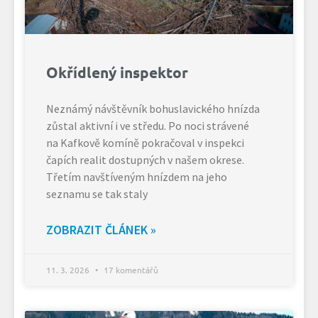
Okřídlený inspektor
Neznámý návštěvník bohuslavického hnízda
zůstal aktivní i ve středu. Po noci strávené
na Kafkově komíně pokračoval v inspekci
čapích realit dostupných v našem okrese.
Třetím navštíveným hnízdem na jeho
seznamu se tak staly
ZOBRAZIT ČLÁNEK »
11. 3. 2026
17 komentářů