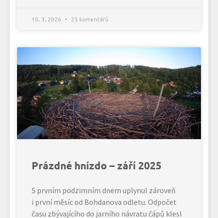
10. 3. 2026
25 komentářů
Prázdné hnízdo – září 2025
S prvním podzimním dnem uplynul zároveň
i první měsíc od Bohdanova odletu. Odpočet
času zbývajícího do jarního návratu čápů klesl