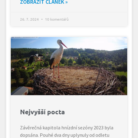
ZOBRAZIT ČLÁNEK »
26. 7. 2024
10 komentářů
Nejvyšší pocta
Závěrečná kapitola hnízdní sezóny 2023 byla
dopsána. Pouhé dva dny uplynuly od odletu