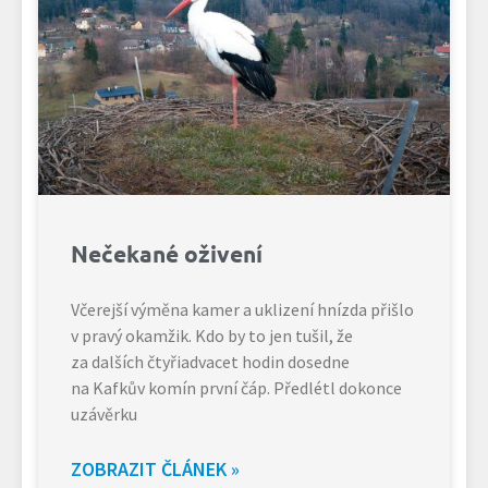
Nečekané oživení
Včerejší výměna kamer a uklizení hnízda přišlo
v pravý okamžik. Kdo by to jen tušil, že
za dalších čtyřiadvacet hodin dosedne
na Kafkův komín první čáp. Předlétl dokonce
uzávěrku
ZOBRAZIT ČLÁNEK »