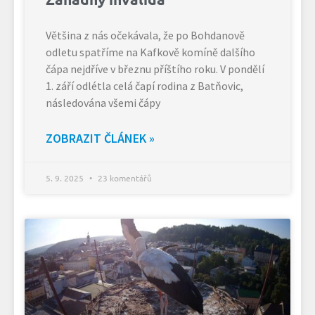
Většina z nás očekávala, že po Bohdanově
odletu spatříme na Kafkově komíně dalšího
čápa nejdříve v březnu příštího roku. V pondělí
1. září odlétla celá čapí rodina z Batňovic,
následována všemi čápy
ZOBRAZIT ČLÁNEK »
5. 9. 2025
23 komentářů