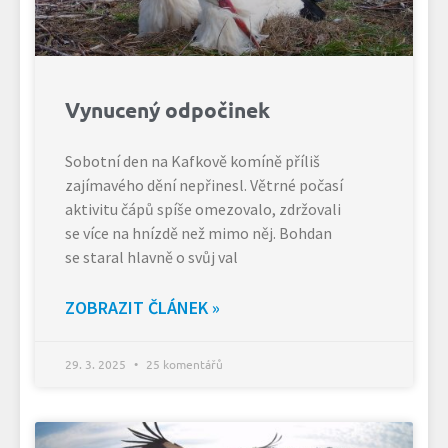
Vynucený odpočinek
Sobotní den na Kafkově komíně příliš
zajímavého dění nepřinesl. Větrné počasí
aktivitu čápů spíše omezovalo, zdržovali
se více na hnízdě než mimo něj. Bohdan
se staral hlavně o svůj val
ZOBRAZIT ČLÁNEK »
29. 3. 2025
25 komentářů