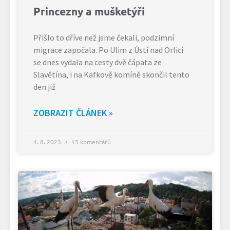
Princezny a mušketýři
Přišlo to dříve než jsme čekali, podzimní
migrace započala. Po Ulim z Ústí nad Orlicí
se dnes vydala na cesty dvě čápata ze
Slavětína, i na Kafkově komíně skončil tento
den již
ZOBRAZIT ČLÁNEK »
4. 8. 2023
15 komentářů