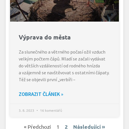
Výprava do města
Za slunečného a větrného počasí ožil vzduch
velkým počtem čápů. Mladí se začali vydávat
do větších vzdáleností od rodného hnízda
a vzájemně se navštěvovat s ostatními čápaty.
Též se objevili první „verbíři –
ZOBRAZIT ČLÁNEK »
3. 8. 2023
16 komentářů
2
Následující »
« Předchozí
1