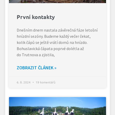
První kontakty
Dnešním dnem nastala závěrečná fáze letošní
hnízdní sezóny. Budeme každý večer čekat,
kolik čápů se ještě vrátí domů na hnízdo.
Bohuslavická čápata poprvé dolétla až
do Trutnova a zjistila,
ZOBRAZIT ČLÁNEK »
6. 8. 2024
19 komentářů