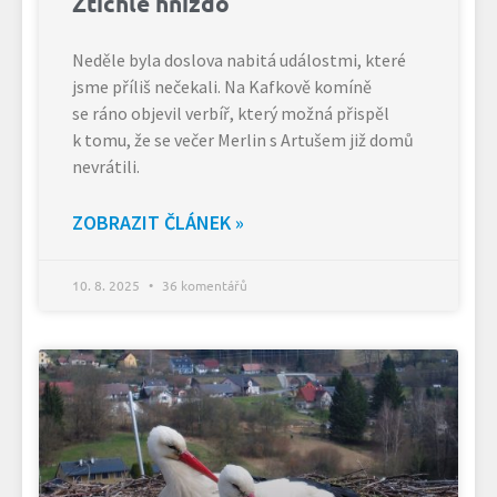
Ztichlé hnízdo
Neděle byla doslova nabitá událostmi, které
jsme příliš nečekali. Na Kafkově komíně
se ráno objevil verbíř, který možná přispěl
k tomu, že se večer Merlin s Artušem již domů
nevrátili.
ZOBRAZIT ČLÁNEK »
10. 8. 2025
36 komentářů