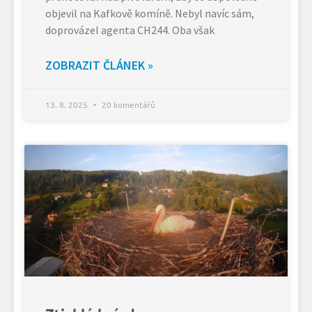
objevil na Kafkově komíně. Nebyl navíc sám,
doprovázel agenta CH244. Oba však
ZOBRAZIT ČLÁNEK »
13. 8. 2025
20 komentářů