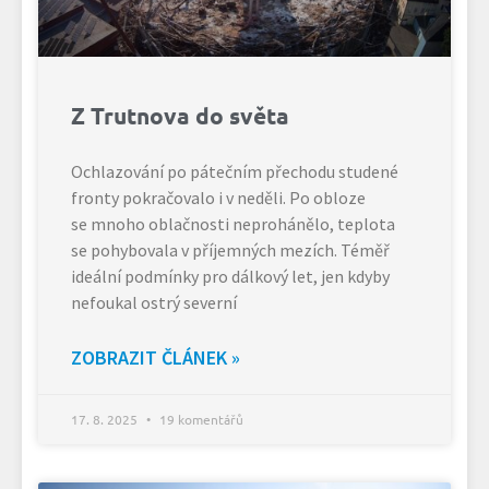
Z Trutnova do světa
Ochlazování po pátečním přechodu studené
fronty pokračovalo i v neděli. Po obloze
se mnoho oblačnosti neprohánělo, teplota
se pohybovala v příjemných mezích. Téměř
ideální podmínky pro dálkový let, jen kdyby
nefoukal ostrý severní
ZOBRAZIT ČLÁNEK »
17. 8. 2025
19 komentářů