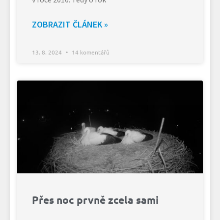
ZOBRAZIT ČLÁNEK »
13. 8. 2024
14 komentářů
Přes noc prvně zcela sami