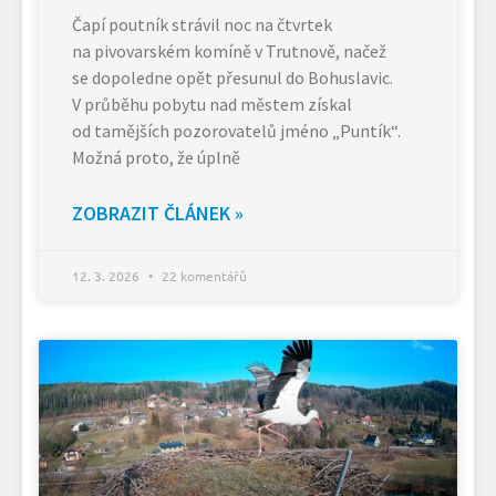
Čapí poutník strávil noc na čtvrtek
na pivovarském komíně v Trutnově, načež
se dopoledne opět přesunul do Bohuslavic.
V průběhu pobytu nad městem získal
od tamějších pozorovatelů jméno „Puntík“.
Možná proto, že úplně
ZOBRAZIT ČLÁNEK »
12. 3. 2026
22 komentářů