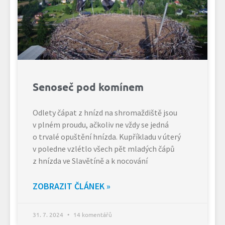
Senoseč pod komínem
Odlety čápat z hnízd na shromaždiště jsou
v plném proudu, ačkoliv ne vždy se jedná
o trvalé opuštění hnízda. Kupříkladu v úterý
v poledne vzlétlo všech pět mladých čápů
z hnízda ve Slavětíně a k nocování
ZOBRAZIT ČLÁNEK »
31. 7. 2024
14 komentářů