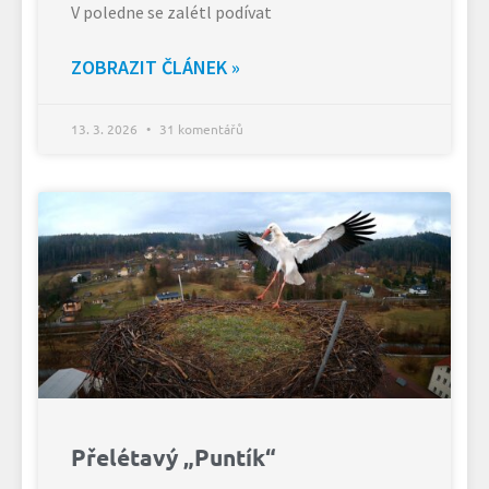
V poledne se zalétl podívat
ZOBRAZIT ČLÁNEK »
13. 3. 2026
31 komentářů
Přelétavý „Puntík“