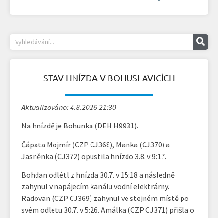
STAV HNÍZDA V BOHUSLAVICÍCH
Aktualizováno: 4.8.2026 21:30
Na hnízdě je Bohunka (DEH H9931).
Čápata Mojmír (CZP CJ368), Manka (CJ370) a
Jasněnka (CJ372) opustila hnízdo 3.8. v 9:17.
Bohdan odlétl z hnízda 30.7. v 15:18 a následně
zahynul v napájecím kanálu vodní elektrárny.
Radovan (CZP CJ369) zahynul ve stejném místě po
svém odletu 30.7. v 5:26. Amálka (CZP CJ371) přišla o