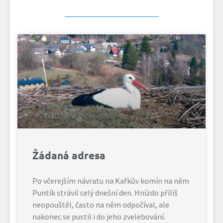
Žádaná adresa
Po včerejším návratu na Kafkův komín na něm
Puntík strávil celý dnešní den. Hnízdo příliš
neopouštěl, často na něm odpočíval, ale
nakonec se pustil i do jeho zvelebování.