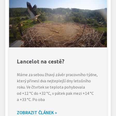
Lancelot na cestě?
Máme za sebou žhavý závěr pracovního týdne,
který přinesl dva nejteplejší dny letošního
roku. Ve čtvrtek se teplota pohybovala
od +12 °C do +32 °C, v pátek pak mezi +14 °C
a +33 °C. Po oba
ZOBRAZIT ČLÁNEK »