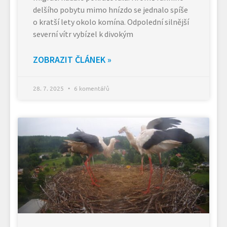
delšího pobytu mimo hnízdo se jednalo spíše
o kratší lety okolo komína. Odpolední silnější
severní vítr vybízel k divokým
ZOBRAZIT ČLÁNEK »
28. 7. 2025
6 komentářů