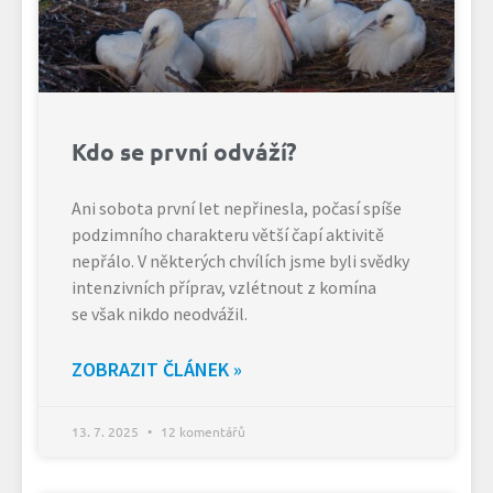
Kdo se první odváží?
Ani sobota první let nepřinesla, počasí spíše
podzimního charakteru větší čapí aktivitě
nepřálo. V některých chvílích jsme byli svědky
intenzivních příprav, vzlétnout z komína
se však nikdo neodvážil.
ZOBRAZIT ČLÁNEK »
13. 7. 2025
12 komentářů