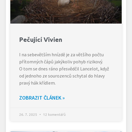
Pečující Vivien
I na sebevětším hnízdě je za většího počtu
přítomných čápů jakýkoliv pohyb rizikový.
O tom se dnes ráno přesvědčil Lancelot, když
od jednoho ze sourozenců schytal do hlavy
pravý hák křídlem.
ZOBRAZIT ČLÁNEK »
26. 7. 2025
12 komentářů