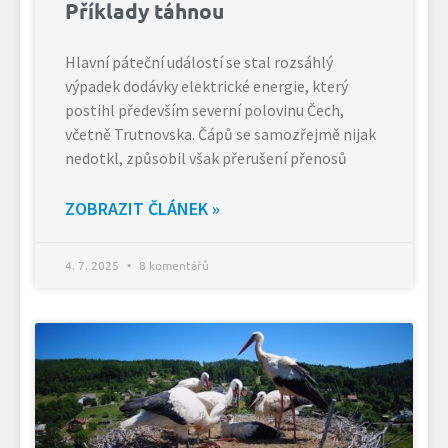
Příklady táhnou
Hlavní páteční událostí se stal rozsáhlý
výpadek dodávky elektrické energie, který
postihl především severní polovinu Čech,
včetně Trutnovska. Čápů se samozřejmě nijak
nedotkl, způsobil však přerušení přenosů
ZOBRAZIT ČLÁNEK »
4. 7. 2025
8 komentářů