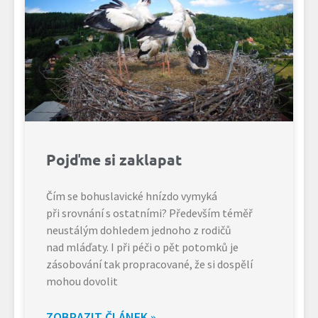
Pojďme si zaklapat
Čím se bohuslavické hnízdo vymyká
při srovnání s ostatními? Především téměř
neustálým dohledem jednoho z rodičů
nad mláďaty. I při péči o pět potomků je
zásobování tak propracované, že si dospělí
mohou dovolit
ZOBRAZIT ČLÁNEK »