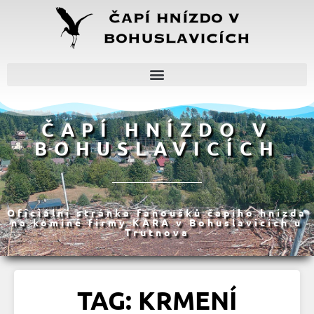
ČAPÍ HNÍZDO V
BOHUSLAVICÍCH
Oficiální stránka fanoušků čapího hnízda
na komíně firmy KARA v Bohuslavicích u
Trutnova
TAG: KRMENÍ