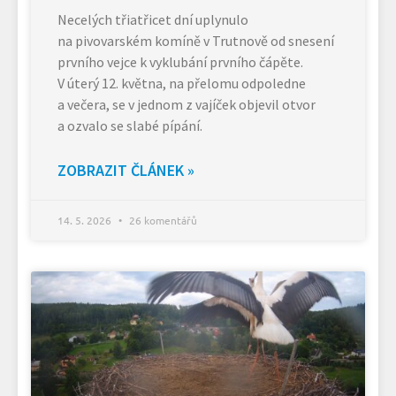
Necelých třiatřicet dní uplynulo
na pivovarském komíně v Trutnově od snesení
prvního vejce k vyklubání prvního čápěte.
V úterý 12. května, na přelomu odpoledne
a večera, se v jednom z vajíček objevil otvor
a ozvalo se slabé pípání.
ZOBRAZIT ČLÁNEK »
14. 5. 2026
26 komentářů