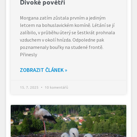
Divoké povětří
Morgana zatím zůstala prvním a jediným
letcem na bohuslavickém komíně. Létání se jí
zalíbilo, v průběhu úterý se šestkrát prohnala
vzduchem v okolí hnízda. Odpoledne pak
poznamenaly bouřky na studené frontě.
Přinesly
ZOBRAZIT ČLÁNEK »
15. 7. 2025
10 komentářů