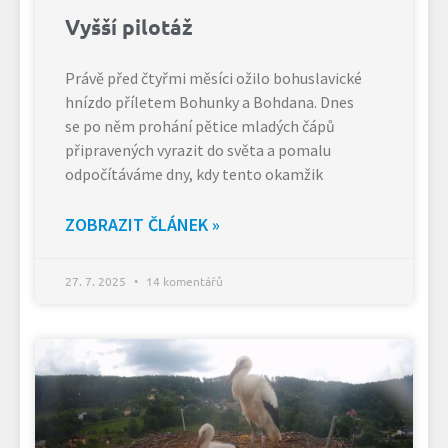
Vyšší pilotáž
Právě před čtyřmi měsíci ožilo bohuslavické
hnízdo příletem Bohunky a Bohdana. Dnes
se po něm prohání pětice mladých čápů
připravených vyrazit do světa a pomalu
odpočítáváme dny, kdy tento okamžik
ZOBRAZIT ČLÁNEK »
27. 7. 2025
14 komentářů