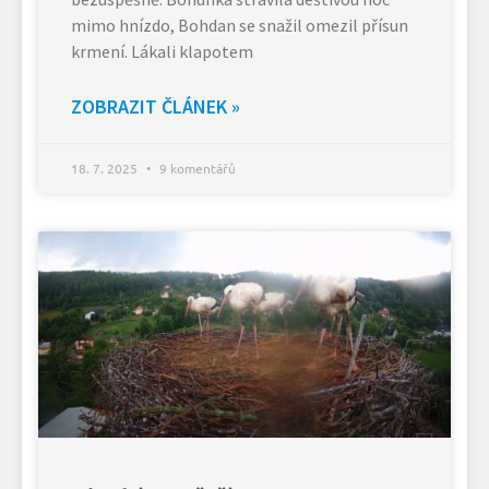
mimo hnízdo, Bohdan se snažil omezil přísun
krmení. Lákali klapotem
ZOBRAZIT ČLÁNEK »
18. 7. 2025
9 komentářů