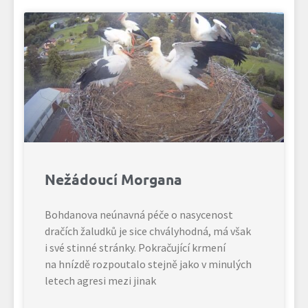
Nežádoucí Morgana
Bohdanova neúnavná péče o nasycenost
dračích žaludků je sice chvályhodná, má však
i své stinné stránky. Pokračující krmení
na hnízdě rozpoutalo stejně jako v minulých
letech agresi mezi jinak