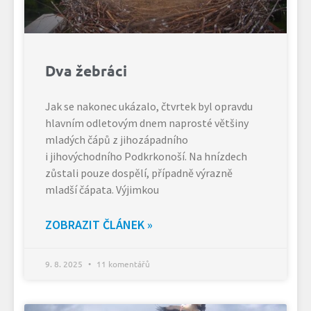
Dva žebráci
Jak se nakonec ukázalo, čtvrtek byl opravdu
hlavním odletovým dnem naprosté většiny
mladých čápů z jihozápadního
i jihovýchodního Podkrkonoší. Na hnízdech
zůstali pouze dospělí, případně výrazně
mladší čápata. Výjimkou
ZOBRAZIT ČLÁNEK »
9. 8. 2025
11 komentářů