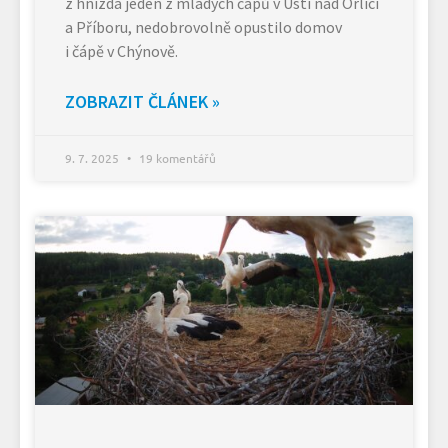
z hnízda jeden z mladých čápů v Ústí nad Orlicí
a Příboru, nedobrovolně opustilo domov
i čápě v Chýnově.
ZOBRAZIT ČLÁNEK »
9. 7. 2025
19 komentářů