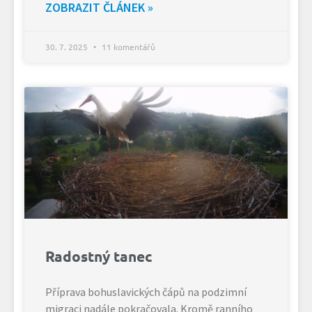
ZOBRAZIT ČLÁNEK »
30. 7. 2025
11 komentářů
Radostný tanec
Příprava bohuslavických čápů na podzimní
migraci nadále pokračovala. Kromě ranního