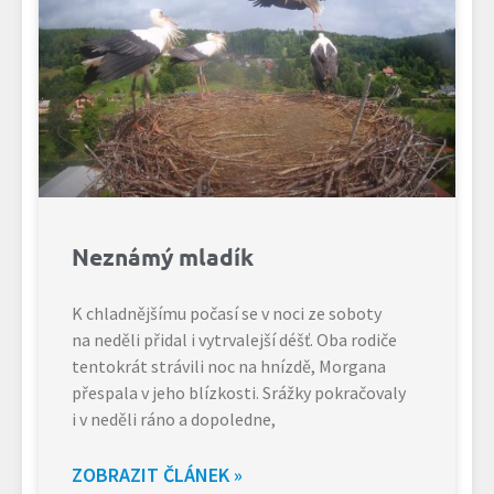
Neznámý mladík
K chladnějšímu počasí se v noci ze soboty
na neděli přidal i vytrvalejší déšť. Oba rodiče
tentokrát strávili noc na hnízdě, Morgana
přespala v jeho blízkosti. Srážky pokračovaly
i v neděli ráno a dopoledne,
ZOBRAZIT ČLÁNEK »