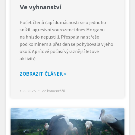
Ve vyhnanství
Počet členů čapí domácnosti se o jednoho
snížil, agresivní sourozenci dnes Morganu
na hnízdo nepustili. Přespala na střeše
pod komínem a přes den se pohybovala v jeho
okolí. Aprílové počasí výraznější letové
aktivitě
ZOBRAZIT ČLÁNEK »
1. 8. 2025
22 komentářů