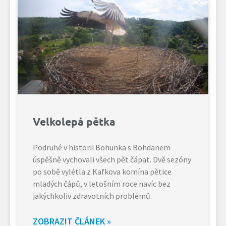
Velkolepá pětka
Podruhé v historii Bohunka s Bohdanem
úspěšně vychovali všech pět čápat. Dvě sezóny
po sobě vylétla z Kafkova komína pětice
mladých čápů, v letošním roce navíc bez
jakýchkoliv zdravotních problémů.
ZOBRAZIT ČLÁNEK »