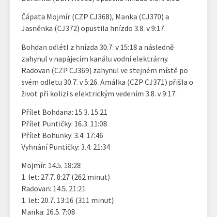
Čápata Mojmír (CZP CJ368), Manka (CJ370) a
Jasněnka (CJ372) opustila hnízdo 3.8. v 9:17.
Bohdan odlétl z hnízda 30.7. v 15:18 a následně
zahynul v napájecím kanálu vodní elektrárny.
Radovan (CZP CJ369) zahynul ve stejném místě po
svém odletu 30.7. v 5:26. Amálka (CZP CJ371) přišla o
život při kolizi s elektrickým vedením 3.8. v 9:17.
Přílet Bohdana: 15.3. 15:21
Přílet Puntičky: 16.3. 11:08
Přílet Bohunky: 3.4. 17:46
Vyhnání Puntičky: 3.4. 21:34
Mojmír: 14.5. 18:28
1. let: 27.7. 8:27 (262 minut)
Radovan: 14.5. 21:21
1. let: 20.7. 13:16 (311 minut)
Manka: 16.5. 7:08