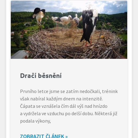
Dračí běsnění
Prvního letce jsme se zatím nedočkali, trénink
však nabíral každým dnem na intenzitě.
Čápata se vznášela čím dál výš nad hnízdo
a vydržela ve vzduchu po delší dobu. Některá již
podala výkony,
ZOBRAZIT ČLÁNEK »