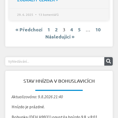
29. 6. 2025
13 komentářů
« Předchozí
1
2
4
5
10
3
…
Následující »
STAV HNÍZDA V BOHUSLAVICÍCH
Aktualizováno: 9.8.2026 21:40
Hnízdo je prázdné.
Bohunka (DEH H9931) opustila hnízdo 9.8. v 8:01.