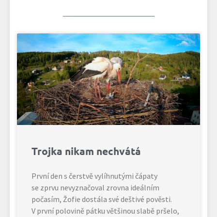
Trojka nikam nechvátá
První den s čerstvě vylíhnutými čápaty
se zprvu nevyznačoval zrovna ideálním
počasím, Žofie dostála své deštivé pověsti.
V první polovině pátku většinou slabě pršelo,