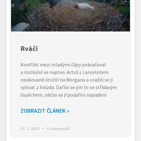
Rváči
Konflikt mezi mladými čápy pokračoval
a rozhořel se naplno. Artuš s Lancelotem
opakovaně útočili na Morganu a snažili se ji
vyhnat z hnízda. Dařilo se jim to se střídavým
úspěchem, občas se jí podařilo napadení
ZOBRAZIT ČLÁNEK »
31. 7. 2025
13 komentářů