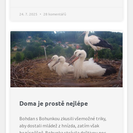
24. 7. 2025
28 komentářů
Doma je prostě nejlépe
Bohdan s Bohunkou zkusili všemožné triky,
aby dostali mládež z hnízda, zatím však
bezúspěšně. Bohunka strávila deštivou noc