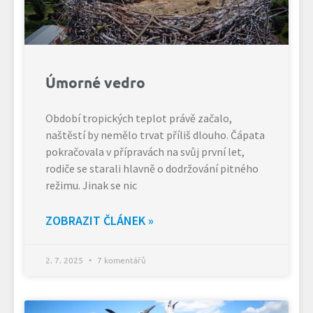
Úmorné vedro
Období tropických teplot právě začalo,
naštěstí by nemělo trvat příliš dlouho. Čápata
pokračovala v přípravách na svůj první let,
rodiče se starali hlavně o dodržování pitného
režimu. Jinak se nic
ZOBRAZIT ČLÁNEK »
2. 7. 2025
7 komentářů