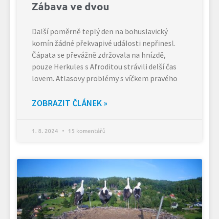
Zábava ve dvou
Další poměrně teplý den na bohuslavický
komín žádné překvapivé události nepřinesl.
Čápata se převážně zdržovala na hnízdě,
pouze Herkules s Afroditou strávili delší čas
lovem. Atlasovy problémy s víčkem pravého
ZOBRAZIT ČLÁNEK »
1. 8. 2024
15 komentářů