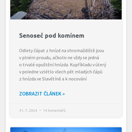
Senoseč pod komínem
Odlety čápat z hnízd na shromaždiště jsou
v plném proudu, ačkoliv ne vždy se jedná
o trvalé opuštění hnízda. Kupříkladu v úterý
v poledne vzlétlo všech pět mladých čápů
z hnízda ve Slavětíně a k nocování
ZOBRAZIT ČLÁNEK »
31. 7. 2024
14 komentářů