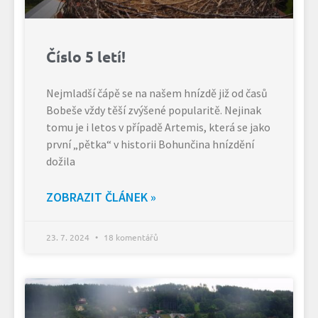
Číslo 5 letí!
Nejmladší čápě se na našem hnízdě již od časů
Bobeše vždy těší zvýšené popularitě. Nejinak
tomu je i letos v případě Artemis, která se jako
první „pětka“ v historii Bohunčina hnízdění
dožila
ZOBRAZIT ČLÁNEK »
23. 7. 2024
18 komentářů