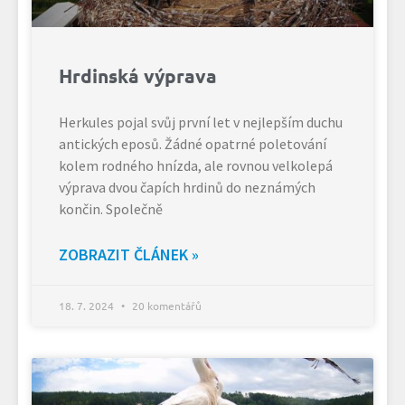
Hrdinská výprava
Herkules pojal svůj první let v nejlepším duchu
antických eposů. Žádné opatrné poletování
kolem rodného hnízda, ale rovnou velkolepá
výprava dvou čapích hrdinů do neznámých
končin. Společně
ZOBRAZIT ČLÁNEK »
18. 7. 2024
20 komentářů