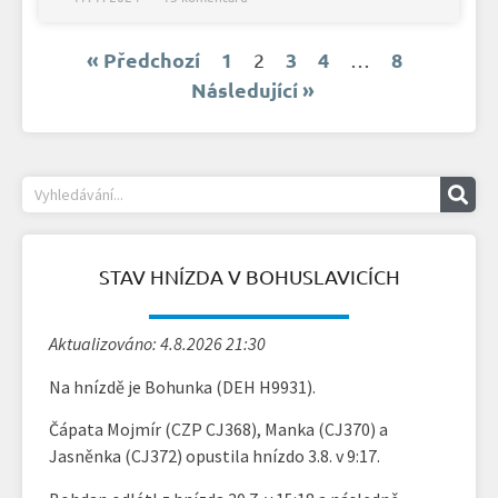
« Předchozí
1
3
4
8
2
…
Následující »
STAV HNÍZDA V BOHUSLAVICÍCH
Aktualizováno: 4.8.2026 21:30
Na hnízdě je Bohunka (DEH H9931).
Čápata Mojmír (CZP CJ368), Manka (CJ370) a
Jasněnka (CJ372) opustila hnízdo 3.8. v 9:17.