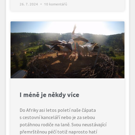
26. 7. 2024
10 komentářů
I méně je někdy více
Do Afriky asi letos poletí naše čápata
s cestovní kanceláří nebo je za sebou
potáhnou rodiče na laně. Svou neustávající
přemrštěnou péčí totiž naprosto hatí