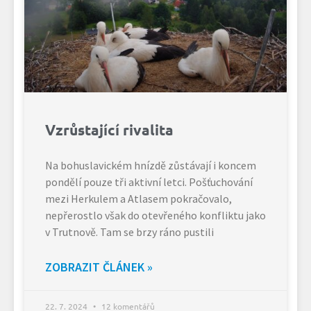
Vzrůstající rivalita
Na bohuslavickém hnízdě zůstávají i koncem
pondělí pouze tři aktivní letci. Pošťuchování
mezi Herkulem a Atlasem pokračovalo,
nepřerostlo však do otevřeného konfliktu jako
v Trutnově. Tam se brzy ráno pustili
ZOBRAZIT ČLÁNEK »
22. 7. 2024
12 komentářů