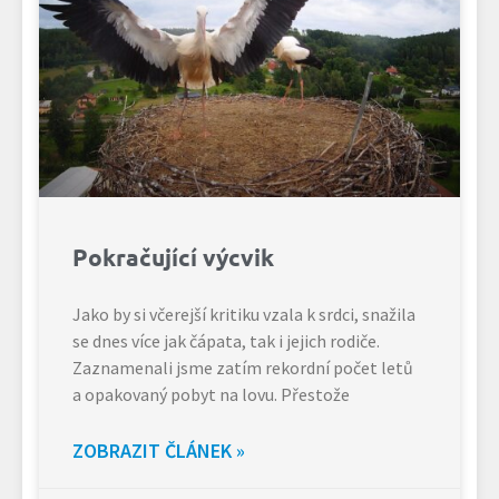
Pokračující výcvik
Jako by si včerejší kritiku vzala k srdci, snažila
se dnes více jak čápata, tak i jejich rodiče.
Zaznamenali jsme zatím rekordní počet letů
a opakovaný pobyt na lovu. Přestože
ZOBRAZIT ČLÁNEK »