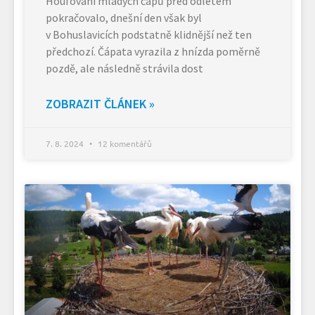
Houfování mladých čápů před odletem
pokračovalo, dnešní den však byl
v Bohuslavicích podstatně klidnější než ten
předchozí. Čápata vyrazila z hnízda poměrně
pozdě, ale následně strávila dost
ZOBRAZIT ČLÁNEK »
7. 8. 2024
12 komentářů