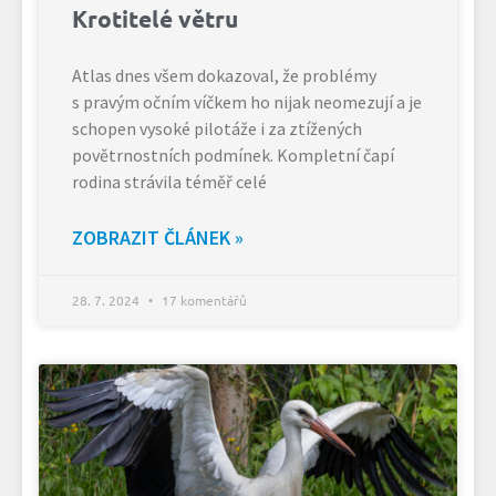
Krotitelé větru
Atlas dnes všem dokazoval, že problémy
s pravým očním víčkem ho nijak neomezují a je
schopen vysoké pilotáže i za ztížených
povětrnostních podmínek. Kompletní čapí
rodina strávila téměř celé
ZOBRAZIT ČLÁNEK »
28. 7. 2024
17 komentářů