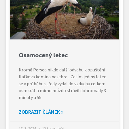
Osamocený letec
Kromě Persea nikdo další odvahu k opuštění
Kafkova komína nesebral. Zatím jediný letec
se v průběhu středy vydal do vzduchu celkem
osmkrát a mimo hnízdo strávil dohromady 3
minuty a 55
ZOBRAZIT ČLÁNEK »
17. 7. 2024
13 komentářů