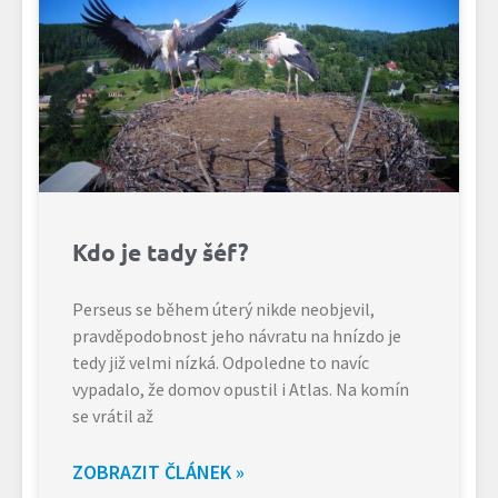
Kdo je tady šéf?
Perseus se během úterý nikde neobjevil,
pravděpodobnost jeho návratu na hnízdo je
tedy již velmi nízká. Odpoledne to navíc
vypadalo, že domov opustil i Atlas. Na komín
se vrátil až
ZOBRAZIT ČLÁNEK »