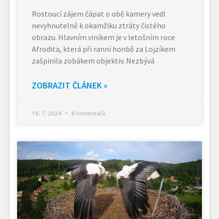
Rostoucí zájem čápat o obě kamery vedl
nevyhnutelně k okamžiku ztráty čistého
obrazu. Hlavním viníkem je v letošním roce
Afrodita, která při ranní honbě za Lojzíkem
zašpinila zobákem objektiv. Nezbývá
ZOBRAZIT ČLÁNEK »
19. 7. 2024
8 komentářů