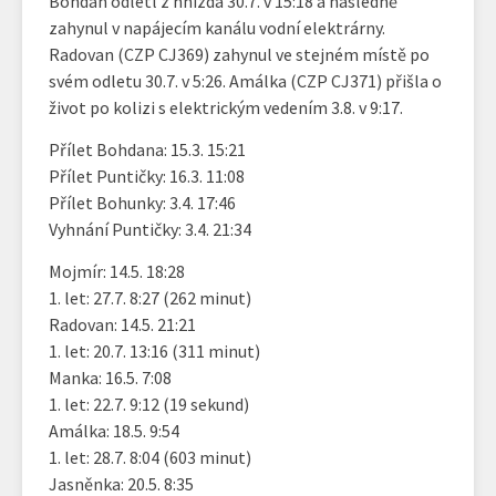
Bohdan odlétl z hnízda 30.7. v 15:18 a následně
zahynul v napájecím kanálu vodní elektrárny.
Radovan (CZP CJ369) zahynul ve stejném místě po
svém odletu 30.7. v 5:26. Amálka (CZP CJ371) přišla o
život po kolizi s elektrickým vedením 3.8. v 9:17.
Přílet Bohdana: 15.3. 15:21
Přílet Puntičky: 16.3. 11:08
Přílet Bohunky: 3.4. 17:46
Vyhnání Puntičky: 3.4. 21:34
Mojmír: 14.5. 18:28
1. let: 27.7. 8:27 (262 minut)
Radovan: 14.5. 21:21
1. let: 20.7. 13:16 (311 minut)
Manka: 16.5. 7:08
1. let: 22.7. 9:12 (19 sekund)
Amálka: 18.5. 9:54
1. let: 28.7. 8:04 (603 minut)
Jasněnka: 20.5. 8:35