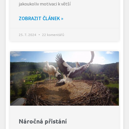
jakoukoliv motivaci k větší
ZOBRAZIT ČLÁNEK »
25. 7. 2024
22 komentářů
Náročná přistání