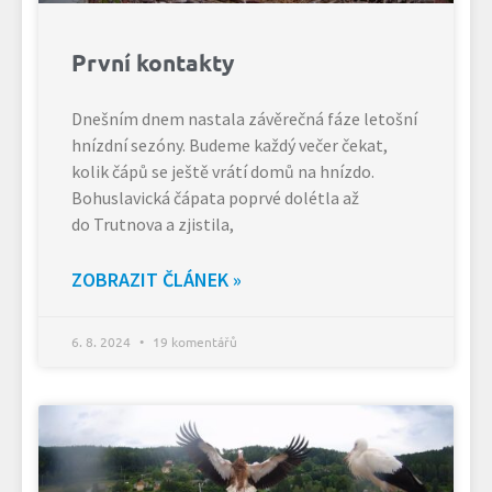
První kontakty
Dnešním dnem nastala závěrečná fáze letošní
hnízdní sezóny. Budeme každý večer čekat,
kolik čápů se ještě vrátí domů na hnízdo.
Bohuslavická čápata poprvé dolétla až
do Trutnova a zjistila,
ZOBRAZIT ČLÁNEK »
6. 8. 2024
19 komentářů