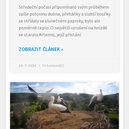
Středeční počasí připomínalo svým průběhem
spíše polovinu dubna, přeháňky a slabší bouřky
se střídaly se slunečními paprsky, bylo ale
poměrně teplo. O největší vzrušení na hnízdě
se starala Artemis, jejíž přistání
ZOBRAZIT ČLÁNEK »
24. 7. 2024
14 komentářů