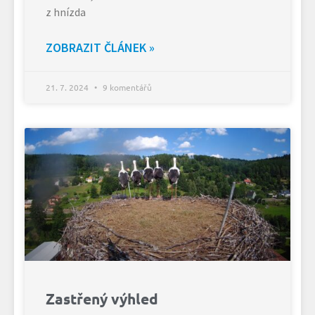
z hnízda
ZOBRAZIT ČLÁNEK »
21. 7. 2024
9 komentářů
Zastřený výhled