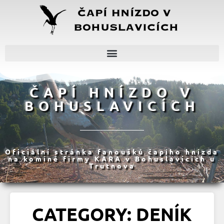
ČAPÍ HNÍZDO V
BOHUSLAVICÍCH
Oficiální stránka fanoušků čapího hnízda
na komíně firmy KARA v Bohuslavicích u
Trutnova
CATEGORY: DENÍK