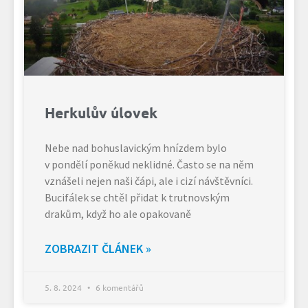
Herkulův úlovek
Nebe nad bohuslavickým hnízdem bylo
v pondělí poněkud neklidné. Často se na něm
vznášeli nejen naši čápi, ale i cizí návštěvníci.
Bucifálek se chtěl přidat k trutnovským
drakům, když ho ale opakovaně
ZOBRAZIT ČLÁNEK »
5. 8. 2024
6 komentářů