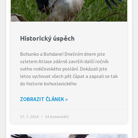
Historický úspěch
Bohunko a Bohdane! Dnešním dnem jste
vzletem Atlase zdárně završili další ročník
svého rodičovského poslání. Dokázali jste
letos vychovat všech pět čápat a zapsali se tak
do historie bohuslavického
ZOBRAZIT ČLÁNEK »
27. 7. 2024
34 komentářů