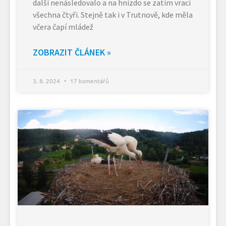
další nenásledovalo a na hnízdo se zatím vrací
všechna čtyři. Stejně tak i v Trutnově, kde měla
včera čapí mládež
ZOBRAZIT ČLÁNEK »
3. 8. 2024
17 komentářů