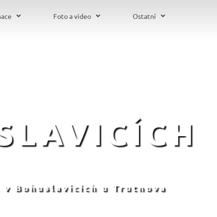
mace
Foto a video
Ostatní
SLAVICÍCH
 v Bohuslavicích u Trutnova