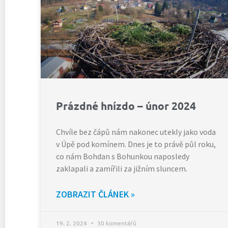
Prázdné hnízdo – únor 2024
Chvíle bez čápů nám nakonec utekly jako voda
v Úpě pod komínem. Dnes je to právě půl roku,
co nám Bohdan s Bohunkou naposledy
zaklapali a zamířili za jižním sluncem.
ZOBRAZIT ČLÁNEK »
19. 2. 2024
30 komentářů