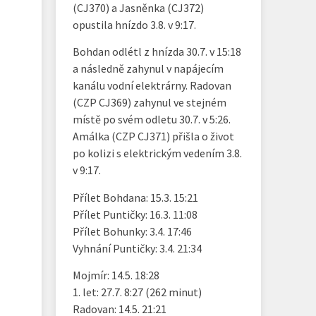
(CJ370) a Jasněnka (CJ372)
opustila hnízdo 3.8. v 9:17.
Bohdan odlétl z hnízda 30.7. v 15:18
a následně zahynul v napájecím
kanálu vodní elektrárny. Radovan
(CZP CJ369) zahynul ve stejném
místě po svém odletu 30.7. v 5:26.
Amálka (CZP CJ371) přišla o život
po kolizi s elektrickým vedením 3.8.
v 9:17.
Přílet Bohdana: 15.3. 15:21
Přílet Puntičky: 16.3. 11:08
Přílet Bohunky: 3.4. 17:46
Vyhnání Puntičky: 3.4. 21:34
Mojmír: 14.5. 18:28
1. let: 27.7. 8:27 (262 minut)
Radovan: 14.5. 21:21