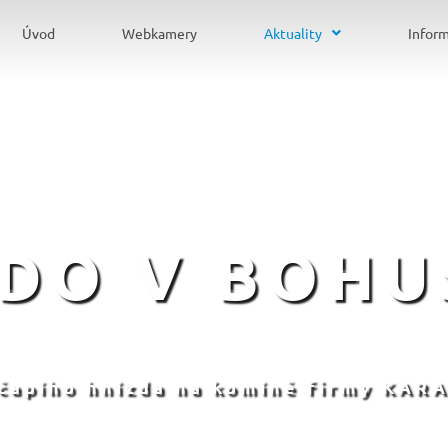
Úvod
Webkamery
Aktuality
Infor
ZDO V BOHU
 čapího hnízda na komíně firmy KARA