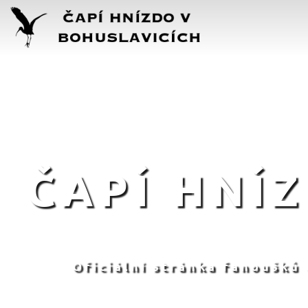
ČAPÍ HNÍ
Oficiální stránka fanoušků