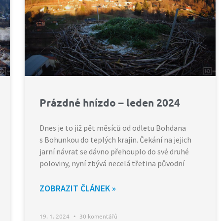
Prázdné hnízdo – leden 2024
Dnes je to již pět měsíců od odletu Bohdana
s Bohunkou do teplých krajin. Čekání na jejich
jarní návrat se dávno přehouplo do své druhé
poloviny, nyní zbývá necelá třetina původní
ZOBRAZIT ČLÁNEK »
19. 1. 2024
30 komentářů