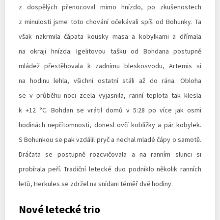
z dospělých přenocoval mimo hnízdo, po zkušenostech
z minulosti jsme toto chování očekávali spíš od Bohunky. Ta
však nakrmila čápata kousky masa a kobylkami a dřímala
na okraji hnízda. Igelitovou tašku od Bohdana postupně
mládež přestěhovala k zadnímu bleskosvodu, Artemis si
na hodinu lehla, všichni ostatní stáli až do rána. Obloha
se v průběhu noci zcela vyjasnila, ranní teplota tak klesla
k +12 °C. Bohdan se vrátil domů v 5:28 po více jak osmi
hodinách nepřítomnosti, donesl ovčí koblížky a pár kobylek.
S Bohunkou se pak vzdálil pryč a nechal mladé čápy o samotě.
Dráčata se postupně rozcvičovala a na ranním slunci si
probírala peří. Tradiční letecké duo podniklo několik ranních
letů, Herkules se zdržel na snídani téměř dvě hodiny.
Nové letecké trio