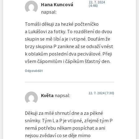
22. 7. 2024
Hana Kuncová
(4:46)
napsal:
Tomáši děkuji za hezké počteníčko
a Lukášovi za fotky. To rozdělení do dvou
skupin se mě líbí a je i vtipné. Doufám že
brzy skupina P zanikne až se odvaží vnést
k oblakům poslední dva peciválové. Přeji
všem čápomilům i čápíkům šťastný den.
Odpovědět
22. 7. 2024 (7:30)
Květa
napsal:
Děkuji za milé shrnutí dne a za pěkné
snímky. Tým L a P je vtipné, zřejmě tým P
nemá potřebu někam pospíchat a ani
nejsou zvědaví co se děje mimo