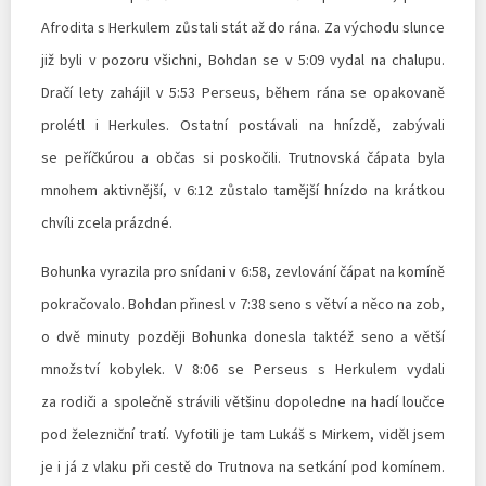
Afrodita s Herkulem zůstali stát až do rána. Za východu slunce
již byli v pozoru všichni, Bohdan se v 5:09 vydal na chalupu.
Dračí lety zahájil v 5:53 Perseus, během rána se opakovaně
prolétl i Herkules. Ostatní postávali na hnízdě, zabývali
se peříčkúrou a občas si poskočili. Trutnovská čápata byla
mnohem aktivnější, v 6:12 zůstalo tamější hnízdo na krátkou
chvíli zcela prázdné.
Bohunka vyrazila pro snídani v 6:58, zevlování čápat na komíně
pokračovalo. Bohdan přinesl v 7:38 seno s větví a něco na zob,
o dvě minuty později Bohunka donesla taktéž seno a větší
množství kobylek. V 8:06 se Perseus s Herkulem vydali
za rodiči a společně strávili většinu dopoledne na hadí loučce
pod železniční tratí. Vyfotili je tam Lukáš s Mirkem, viděl jsem
je i já z vlaku při cestě do Trutnova na setkání pod komínem.