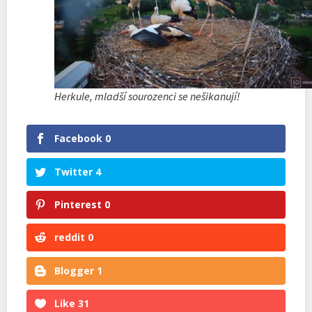
Herkule, mladší sourozenci se nešikanují!
Facebook
0
Twitter
4
Pinterest
0
reddit
0
Blogger
1
Like
31