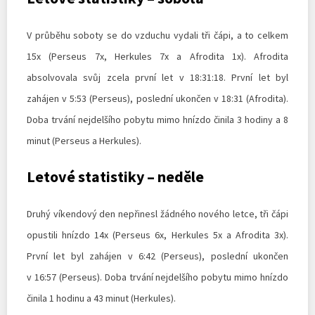
V průběhu soboty se do vzduchu vydali tři čápi, a to celkem
15x (Perseus 7x, Herkules 7x a Afrodita 1x). Afrodita
absolvovala svůj zcela první let v 18:31:18. První let byl
zahájen v 5:53 (Perseus), poslední ukončen v 18:31 (Afrodita).
Doba trvání nejdelšího pobytu mimo hnízdo činila 3 hodiny a 8
minut (Perseus a Herkules).
Letové statistiky – neděle
Druhý víkendový den nepřinesl žádného nového letce, tři čápi
opustili hnízdo 14x (Perseus 6x, Herkules 5x a Afrodita 3x).
První let byl zahájen v 6:42 (Perseus), poslední ukončen
v 16:57 (Perseus). Doba trvání nejdelšího pobytu mimo hnízdo
činila 1 hodinu a 43 minut (Herkules).