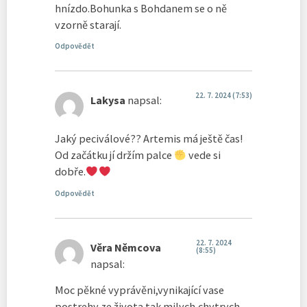
hnízdo.Bohunka s Bohdanem se o ně
vzorně starají.
Odpovědět
22. 7. 2024 (7:53)
Lakysa
napsal:
Jaký peciválové?? Artemis má ještě čas!
Od začátku jí držím palce
vede si
dobře.
Odpovědět
22. 7. 2024
Věra Němcova
(8:55)
napsal:
Moc pěkné vyprávěni,vynikající vase
postrehy ze života tak milych,chytrych