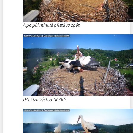
A po půl minutě přistává zpět
Pět žíznivých zobáčků