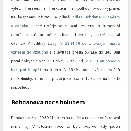
vylétli Perseus s Herkulem na půlhodinovou výpravu.
Ke kvapnému návratu je přiměl
přílet Bohdana s hadem
v zobáku
, cenné trofeje se zmocnil Perseus. Po krmení si
dopřál vzdušnou pětiminutovku Herkules, načež nastal
okamžik Afroditiny slávy.
V 18:31:16 se z okraje hnízda
vznesla do vzduchu
a z levitace přešla plynule do letu. Její
první pobyt ve vzduchu trval 32 sekund,
v 18:31:48 dosedla
bez potíží zpět
na komín. V 19:49 dostali všichni večeři
od Bohunky, o hodinu později se oba rodiče sešli na hnízdě
naposledy.
Bohdanova noc s holubem
Bohdan totiž ve 20:50:21 z komína odlétl a noc na neděli strávil
mimo něj. V letošním roce to bylo poprvé, kdy jeden