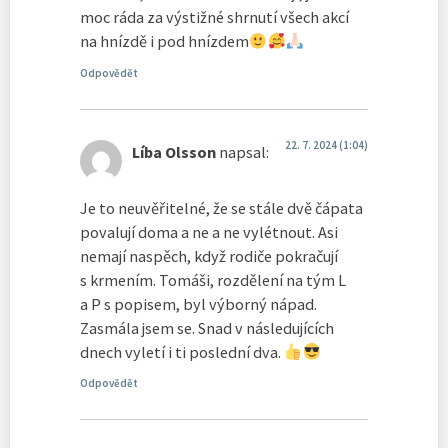
moc ráda za výstižné shrnutí všech akcí
na hnízdě i pod hnízdem
Odpovědět
22. 7. 2024 (1:04)
Líba Olsson
napsal:
Je to neuvěřitelné, že se stále dvě čápata
povalují doma a ne a ne vylétnout. Asi
nemají naspěch, když rodiče pokračují
s krmením. Tomáši, rozdělení na tým L
a P s popisem, byl výborný nápad.
Zasmála jsem se. Snad v následujících
dnech vyletí i ti poslední dva.
Odpovědět