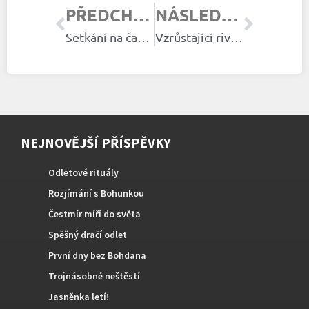
PŘEDCHOZÍ ČLÁNEK
NÁSLEDUJÍCÍ ČLÁNEK
Setkání na čapí loučce 20. července 2024
Vzrůstající rivalita
NEJNOVĚJŠÍ PŘÍSPĚVKY
Odletové rituály
Rozjímání s Bohunkou
Čestmír míří do světa
Spěšný dračí odlet
První dny bez Bohdana
Trojnásobné neštěstí
Jasněnka letí!