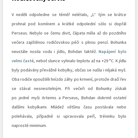
V neděli odpoledne se téměř nelétalo, „L“ tým se krátce
prohnal pod komínem a krátké odpolední sólo si dopřál
Perseus. Nebylo se čemu divit, čápata měla až do pozdního
večera zajištěnou rodičovskou péči s plnou penzí. Bohunka
neustále nosila vodu i jídlo, Bohdan taktéž.
Napájení bylo
velmi časté
, neboť slunce vyhnalo teplotu až na +29 °C. K jídlu
byly podávány převážně kobylky, občas se našla i nějaká myš.
Oba rodiče opouštěli hnízdo záhy po krmení, protože dračí řev
se stával nesnesitelným. Při večeři od Bohunky získali
po jedné myši Artemis a Perseus, Bohdan dokrmil ostatní
dalšími kobylkami. Mládež většinu času postávala nebo
polehávala, případně si upravovala peří, tréninku bylo
naprosté minimum.