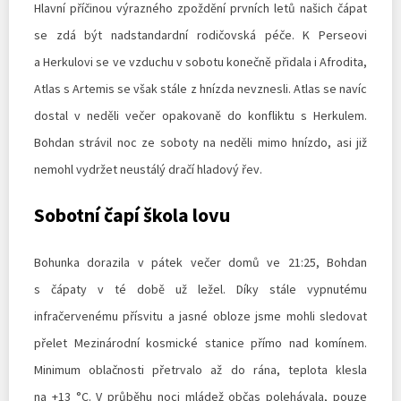
Hlavní příčinou výrazného zpoždění prvních letů našich čápat
se zdá být nadstandardní rodičovská péče. K Perseovi
a Herkulovi se ve vzduchu v sobotu konečně přidala i Afrodita,
Atlas s Artemis se však stále z hnízda nevznesli. Atlas se navíc
dostal v neděli večer opakovaně do konfliktu s Herkulem.
Bohdan strávil noc ze soboty na neděli mimo hnízdo, asi již
nemohl vydržet neustálý dračí hladový řev.
Sobotní čapí škola lovu
Bohunka dorazila v pátek večer domů ve 21:25, Bohdan
s čápaty v té době už ležel. Díky stále vypnutému
infračervenému přísvitu a jasné obloze jsme mohli sledovat
přelet Mezinárodní kosmické stanice přímo nad komínem.
Minimum oblačnosti přetrvalo až do rána, teplota klesla
na +13 °C. V průběhu noci mládež občas polehávala, pouze