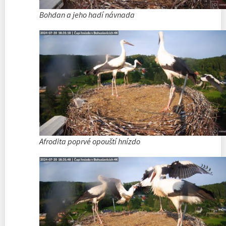
Bohdan a jeho hadí návnada
Afrodita poprvé opouští hnízdo