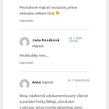
Peciválové mají all inclusive, přece
nebudou někam lítat
Odpovědět
21. 7. 2024
Jana Rosáková
(23:23)
napsal:
Hezké,díky moc..,
Odpovědět
21. 7. 2024 (23:25)
Anna
napsal:
Wow, nádherně zdokumentovaný víkend
a parádní fotky.Děkuji, zůstávám
v obraze, letos trochu absentuji, jsem