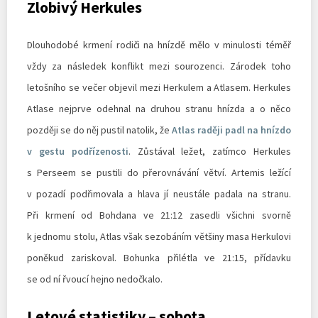
Zlobivý Herkules
Dlouhodobé krmení rodiči na hnízdě mělo v minulosti téměř
vždy za následek konflikt mezi sourozenci. Zárodek toho
letošního se večer objevil mezi Herkulem a Atlasem. Herkules
Atlase nejprve odehnal na druhou stranu hnízda a o něco
později se do něj pustil natolik, že
Atlas raději padl na hnízdo
v gestu podřízenosti
. Zůstával ležet, zatímco Herkules
s Perseem se pustili do přerovnávání větví. Artemis ležící
v pozadí podřimovala a hlava jí neustále padala na stranu.
Při krmení od Bohdana ve 21:12 zasedli všichni svorně
k jednomu stolu, Atlas však sezobáním většiny masa Herkulovi
poněkud zariskoval. Bohunka přilétla ve 21:15, přídavku
se od ní řvoucí hejno nedočkalo.
Letové statistiky – sobota