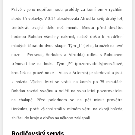
Právě v jeho nepřítomnosti prolétly za komínem v rychlém
sledu tři volavky. V 8:14 absolvovala Afrodita svůj druhý let,
tentokrát trvající déle než minutu. Minutu před devátou
hodinou Bohdan všechny nakrmil, načež došlo k rozdělení
mladých čápat do dvou skupin. Tým „L“ (letci, kroužek na levé
noze – Perseus, Herkules a Afrodita) odlétl s Bohdanem
trénovat lov na louku. Tým „P“ (pozorovatelé/peciválové,
kroužek na pravé noze – Atlas a Artemis) je sledovali a jistili
z hnízda. Všichni letci se vrátili na komín po 75 minutách.
Bohdan rozdal svačinu a odlétl na svou letní pozorovatelnu
na chalupě. Před polednem se na pět minut provětral
Herkules, poté všichni stáli v mírném větru na okraji hnízda,
shlíželi do kraje a občas na někoho zaklapali.
Rodičovský servis