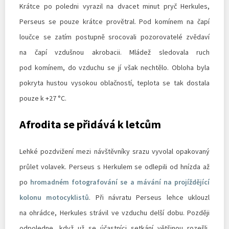
Krátce po poledni vyrazil na dvacet minut pryč Herkules,
Perseus se pouze krátce provětral. Pod komínem na čapí
loučce se zatím postupně srocovali pozorovatelé zvědaví
na čapí vzdušnou akrobacii. Mládež sledovala ruch
pod komínem, do vzduchu se jí však nechtělo. Obloha byla
pokryta hustou vysokou oblačností, teplota se tak dostala
pouze k +27 °C.
Afrodita se přidává k letcům
Lehké pozdvižení mezi návštěvníky srazu vyvolal opakovaný
průlet volavek. Perseus s Herkulem se odlepili od hnízda až
po
hromadném fotografování se a mávání na projíždějící
kolonu motocyklistů
. Při návratu Perseus lehce uklouzl
na ohrádce, Herkules strávil ve vzduchu delší dobu. Později
odpoledne, když už se účastníci setkání většinou rozešli,