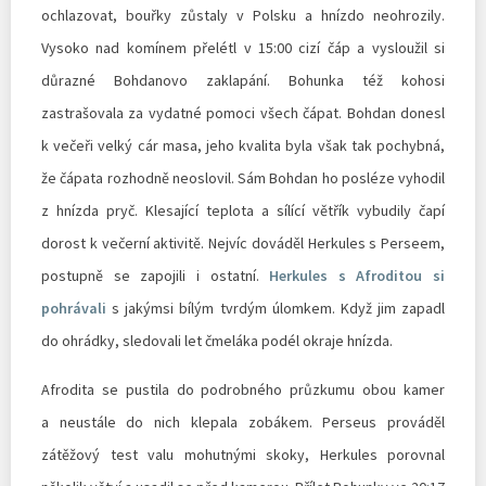
ochlazovat, bouřky zůstaly v Polsku a hnízdo neohrozily.
Vysoko nad komínem přelétl v 15:00 cizí čáp a vysloužil si
důrazné Bohdanovo zaklapání. Bohunka též kohosi
zastrašovala za vydatné pomoci všech čápat. Bohdan donesl
k večeři velký cár masa, jeho kvalita byla však tak pochybná,
že čápata rozhodně neoslovil. Sám Bohdan ho posléze vyhodil
z hnízda pryč. Klesající teplota a sílící větřík vybudily čapí
dorost k večerní aktivitě. Nejvíc dováděl Herkules s Perseem,
postupně se zapojili i ostatní.
Herkules s Afroditou si
pohrávali
s jakýmsi bílým tvrdým úlomkem. Když jim zapadl
do ohrádky, sledovali let čmeláka podél okraje hnízda.
Afrodita se pustila do podrobného průzkumu obou kamer
a neustále do nich klepala zobákem. Perseus prováděl
zátěžový test valu mohutnými skoky, Herkules porovnal