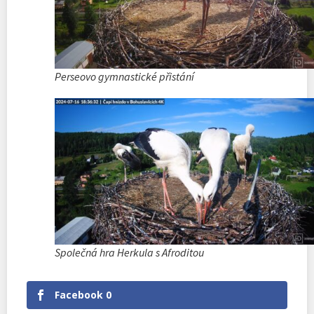
Perseovo gymnastické přistání
Společná hra Herkula s Afroditou
Facebook
0