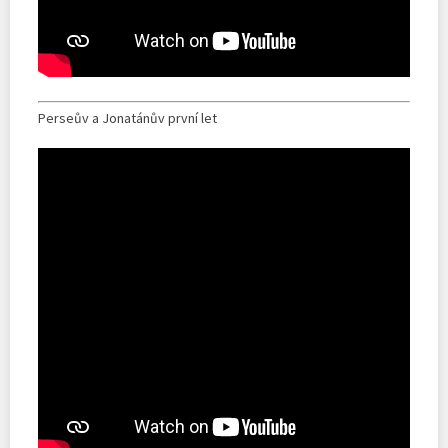
Perseův a Jonatánův první let