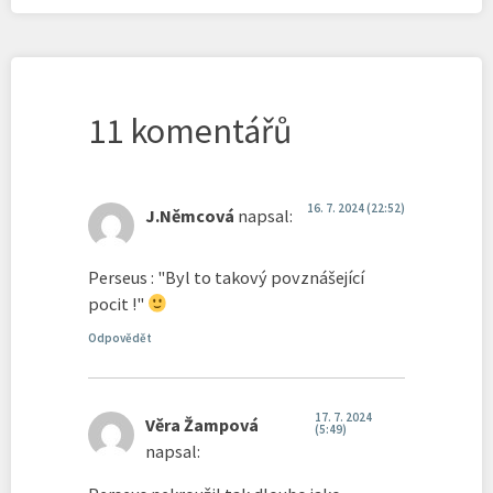
11 komentářů
16. 7. 2024 (22:52)
J.Němcová
napsal:
Perseus : "Byl to takový povznášející
pocit !"
Odpovědět
17. 7. 2024
Věra Žampová
(5:49)
napsal: