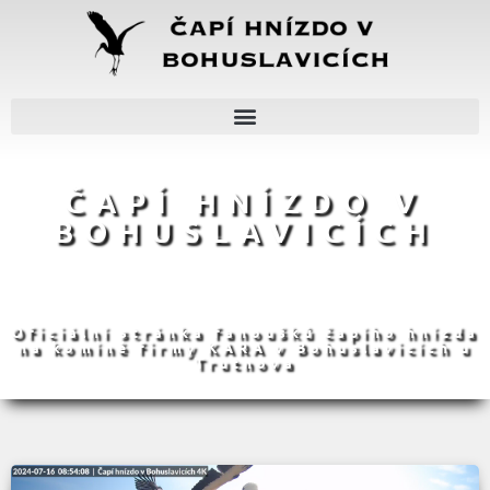
ČAPÍ HNÍZDO V
BOHUSLAVICÍCH
Oficiální stránka fanoušků čapího hnízda
na komíně firmy KARA v Bohuslavicích u
Trutnova