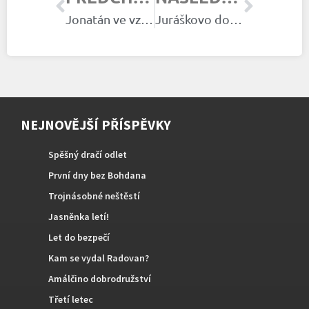
Jonatán ve vzduchu
Juráškovo dobrodružství
NEJNOVĚJŠÍ PŘÍSPĚVKY
Spěšný dračí odlet
První dny bez Bohdana
Trojnásobné neštěstí
Jasněnka letí!
Let do bezpečí
Kam se vydal Radovan?
Amálčino dobrodružství
Třetí letec