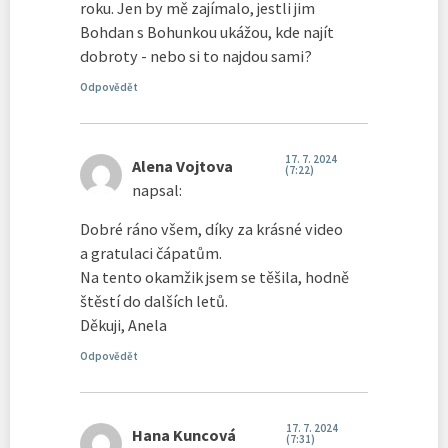
roku. Jen by mě zajímalo, jestli jim
Bohdan s Bohunkou ukážou, kde najít
dobroty - nebo si to najdou sami?
Odpovědět
17. 7. 2024
Alena Vojtova
(7:22)
napsal:
Dobré ráno všem, díky za krásné video
a gratulaci čápatům.
Na tento okamžik jsem se těšila, hodně
štěstí do dalších letů.
Děkuji, Anela
Odpovědět
17. 7. 2024
Hana Kuncová
(7:31)