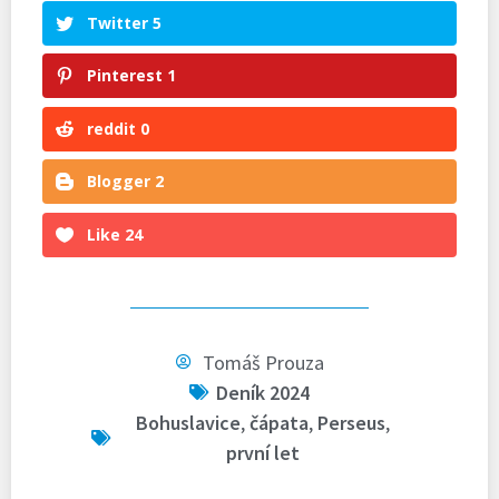
Twitter
5
Pinterest
1
reddit
0
Blogger
2
Like
24
Tomáš Prouza
Deník 2024
Bohuslavice
,
čápata
,
Perseus
,
první let