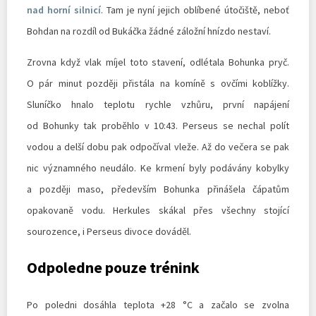
nad horní silnicí
. Tam je nyní jejich oblíbené útočiště, neboť
Bohdan na rozdíl od Bukáčka žádné záložní hnízdo nestaví.
Zrovna když vlak míjel toto stavení, odlétala Bohunka pryč.
O pár minut později přistála na komíně s ovčími koblížky.
Sluníčko hnalo teplotu rychle vzhůru, první napájení
od Bohunky tak proběhlo v 10:43. Perseus se nechal polít
vodou a delší dobu pak odpočíval vleže. Až do večera se pak
nic významného neudálo. Ke krmení byly podávány kobylky
a později maso, především Bohunka přinášela čápatům
opakovaně vodu. Herkules skákal přes všechny stojící
sourozence, i Perseus divoce dováděl.
Odpoledne pouze trénink
Po poledni dosáhla teplota +28 °C a začalo se zvolna