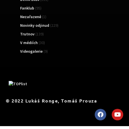
Fanklub
(95)
Nezařazené
(1)
Novinky odjinud
(229)
Trutnov
(139)
V médiích
(30)
Videogalerie
(9)
TOPList
© 2022 Lukáš Ronge, Tomáš Prouza