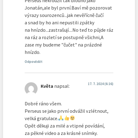
Perseus nekroužil tak dlouho jako
Jonatán,ale byl první.Baví mě pozorovat
výrazy sourozenců...jak nevěřícně čučí
a snad by ho ani nepustili zpátky
na hnízdo...zastrašují....No teď to půjde ráz
na ráz a rozletí se postupně všichni,A
zase my budeme "čučet" na prázdné
hnízdo.
Odpovědět
17. 7. 2024 (6:16)
Květa
napsal:
Dobré ráno všem.
Perseus se jako první odvážil vzlétnout,
velká gratulace.
Opět děkuji za milé a vtipné povídání,
za pěkné video a za krásné snímky.