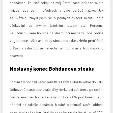
poznámce, že jistě čekají na můj úterní ranní průjezd okolo
hnízda, aby se mi předvedli v plné parádě naživo. Jak
se ukázalo, zmýlil jsem se o pouhých dvacet minut. Podle
očekávání se prvním letošním letcem stal Perseus.
Ve vzduchu jsem ho sice na vlastní oči nespatřil, oba rodiče
v „garsonce“ však ano. Brzy ráno dnes také vzlétlo první čápě
v
Žirči
a zahanbit se nenechal ani Jonatán z trutnovského
pivovaru.
Neslavný konec Bohdanova steaku
Bohunka v pondělí večer přilétla s listím a uložila větve do valu.
Odhozené maso cestovalo díky Herkulovi a Artemis po celém
hnízdě, nakonec ho Perseus vyhodil ve 22:07 pod komín. Jeho
přistání na střeše oznámilo hlasité plesknutí. Noční obloha
se vyjasnila až k ránu, teplota se pohybovala těsně nad +15 °C.