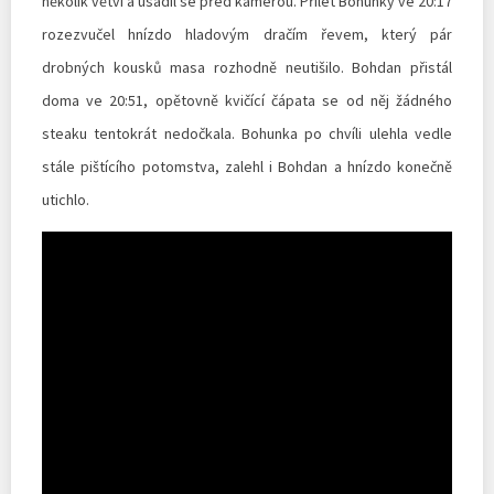
několik větví a usadil se před kamerou. Přílet Bohunky ve 20:17
rozezvučel hnízdo hladovým dračím řevem, který pár
drobných kousků masa rozhodně neutišilo. Bohdan přistál
doma ve 20:51, opětovně kvičící čápata se od něj žádného
steaku tentokrát nedočkala. Bohunka po chvíli ulehla vedle
stále pištícího potomstva, zalehl i Bohdan a hnízdo konečně
utichlo.