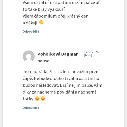
Všem ostatním čápatům držím palce ať
to také brzy vyzkouší.
Všem čápomilům přeji krásný den
a děkuji.
Odpovědět
17. 7. 2024
Pohorková Dagmar
(6:56)
napsal:
Je to paráda, že se k letu odvážilo první
čápě. Nebude dlouho trvat a ostatní ho
budou následovat. Držíme jim palce. Vám
díky za nádherné povidání a nádherné
fotky.
Odpovědět