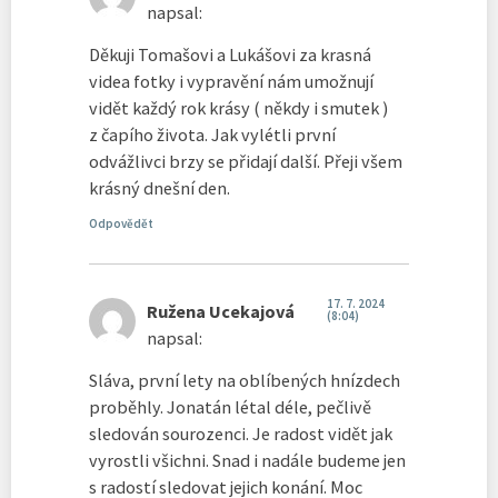
napsal:
Děkuji Tomašovi a Lukášovi za krasná
videa fotky i vypravění nám umožnují
vidět každý rok krásy ( někdy i smutek )
z čapího života. Jak vylétli první
odvážlivci brzy se přidají další. Přeji všem
krásný dnešní den.
Odpovědět
17. 7. 2024
Ružena Ucekajová
(8:04)
napsal:
Sláva, první lety na oblíbených hnízdech
proběhly. Jonatán létal déle, pečlivě
sledován sourozenci. Je radost vidět jak
vyrostli všichni. Snad i nadále budeme jen
s radostí sledovat jejich konání. Moc