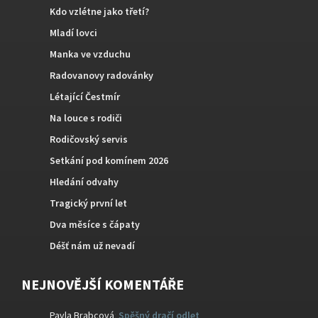
Kdo vzlétne jako třetí?
Mladí lovci
Manka ve vzduchu
Radovanovy radovánky
Létající Čestmír
Na louce s rodiči
Rodičovský servis
Setkání pod komínem 2026
Hledání odvahy
Tragický první let
Dva měsíce s čápaty
Déšť nám už nevadí
NEJNOVĚJŠÍ KOMENTÁŘE
Pavla Brabcová
:
Spěšný dračí odlet