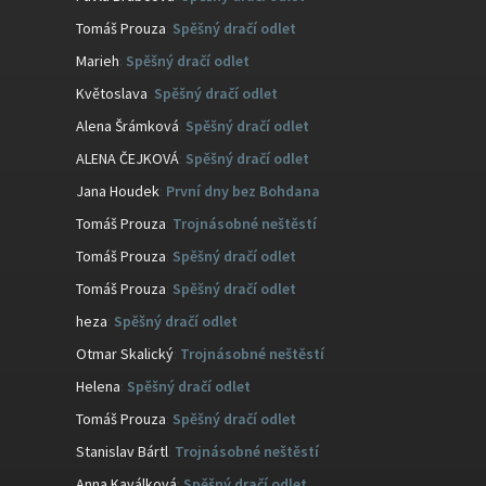
Tomáš Prouza
:
Spěšný dračí odlet
Marieh
:
Spěšný dračí odlet
Květoslava
:
Spěšný dračí odlet
Alena Šrámková
:
Spěšný dračí odlet
ALENA ČEJKOVÁ
:
Spěšný dračí odlet
Jana Houdek
:
První dny bez Bohdana
Tomáš Prouza
:
Trojnásobné neštěstí
Tomáš Prouza
:
Spěšný dračí odlet
Tomáš Prouza
:
Spěšný dračí odlet
heza
:
Spěšný dračí odlet
Otmar Skalický
:
Trojnásobné neštěstí
Helena
:
Spěšný dračí odlet
Tomáš Prouza
:
Spěšný dračí odlet
Stanislav Bártl
:
Trojnásobné neštěstí
Anna Kaválková
:
Spěšný dračí odlet