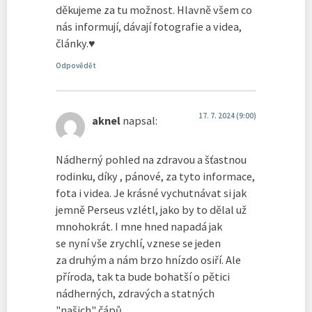
děkujeme za tu možnost. Hlavně všem co
nás informují, dávají fotografie a videa,
články.♥
Odpovědět
17. 7. 2024 (9:00)
aknel
napsal:
Nádherný pohled na zdravou a šťastnou
rodinku, díky , pánové, za tyto informace,
fota i videa. Je krásné vychutnávat si jak
jemně Perseus vzlétl, jako by to dělal už
mnohokrát. I mne hned napadá jak
se nyní vše zrychlí, vznese se jeden
za druhým a nám brzo hnízdo osiří. Ale
příroda, tak ta bude bohatší o pětici
nádherných, zdravých a statných
"našich" čápů.