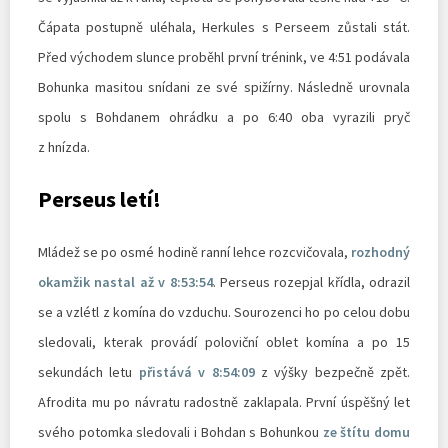
Čápata postupně uléhala, Herkules s Perseem zůstali stát.
Před východem slunce proběhl první trénink, ve 4:51 podávala
Bohunka masitou snídani ze své spižírny. Následně urovnala
spolu s Bohdanem ohrádku a po 6:40 oba vyrazili pryč
z hnízda.
Perseus letí!
Mládež se po osmé hodině ranní lehce rozcvičovala,
rozhodný
okamžik nastal až v 8:53:54
. Perseus rozepjal křídla, odrazil
se a vzlétl z komína do vzduchu. Sourozenci ho po celou dobu
sledovali, kterak provádí poloviční oblet komína a po 15
sekundách letu
přistává v 8:54:09
z výšky bezpečně zpět.
Afrodita mu po návratu radostně zaklapala. První úspěšný let
svého potomka sledovali i Bohdan s Bohunkou
ze štítu domu