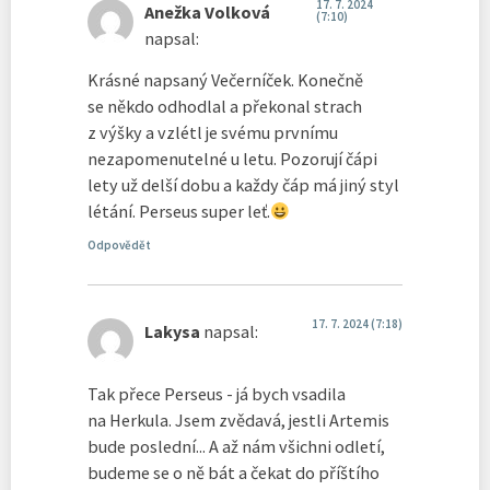
17. 7. 2024
Anežka Volková
(7:10)
napsal:
Krásné napsaný Večerníček. Konečně
se někdo odhodlal a překonal strach
z výšky a vzlétl je svému prvnímu
nezapomenutelné u letu. Pozorují čápi
lety už delší dobu a každy čáp má jiný styl
létání. Perseus super leť.
Odpovědět
17. 7. 2024 (7:18)
Lakysa
napsal:
Tak přece Perseus - já bych vsadila
na Herkula. Jsem zvědavá, jestli Artemis
bude poslední... A až nám všichni odletí,
budeme se o ně bát a čekat do příštího