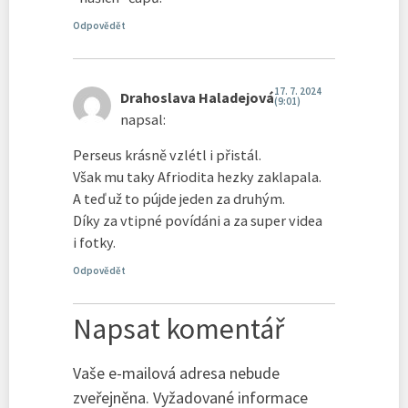
Odpovědět
17. 7. 2024
Drahoslava Haladejová
(9:01)
napsal:
Perseus krásně vzlétl i přistál.
Však mu taky Afriodita hezky zaklapala.
A teď už to pújde jeden za druhým.
Díky za vtipné povídáni a za super videa
i fotky.
Odpovědět
Napsat komentář
Vaše e-mailová adresa nebude
zveřejněna.
Vyžadované informace