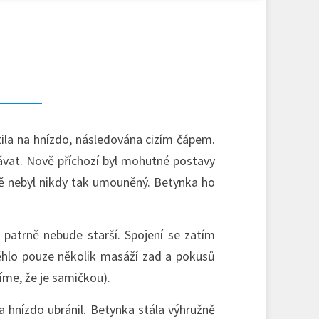
ila na hnízdo, následována cizím čápem.
kávat. Nově příchozí byl mohutné postavy
ě nebyl nikdy tak umouněný. Betynka ho
p patrně nebude starší. Spojení se zatím
běhlo pouze několik masáží zad a pokusů
víme, že je samičkou).
 a hnízdo ubránil. Betynka stála výhružně