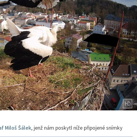
f Miloš Šálek
, jenž nám poskytl níže připojené snímky