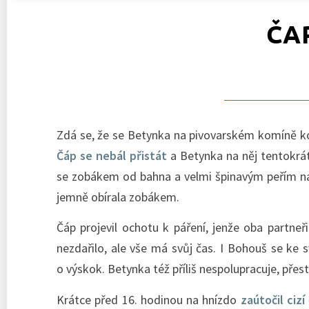
ČA
Zdá se, že se Betynka na pivovarském komíně ko
Čáp se nebál přistát
a Betynka na něj tentokrát
se zobákem od bahna a velmi špinavým peřím na
jemně obírala zobákem.
Čáp projevil ochotu k páření, jenže oba partneř
nezdařilo, ale vše má svůj čas. I Bohouš se ke
o výskok. Betynka též příliš nespolupracuje, přes
Krátce před 16. hodinou na hnízdo
zaútočil cizí