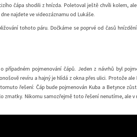
cizího čápa shodili z hnízda. Poletoval ještě chvíli kolem, ale
o dne najdete ve videozáznamu od Lukáše.
sbližování tohoto páru. Dočkáme se poprvé od časů hnízdění
u o případném pojmenování čápů. Jeden z návrhů byl pojm
ošově revíru a hajný je hlídá z okna přes ulici. Protože ale
 k tomuto řešení: Čáp bude pojmenován Kuba a Betynce zůsta
obilo zmatky. Nikomu samozřejmě toto řešení nenutíme, ale