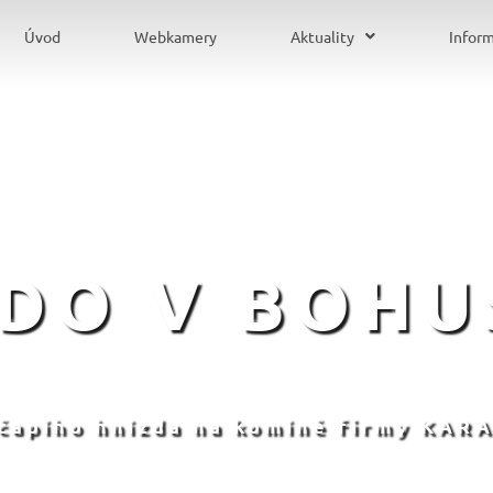
Úvod
Webkamery
Aktuality
Infor
ZDO V BOHU
 čapího hnízda na komíně firmy KARA