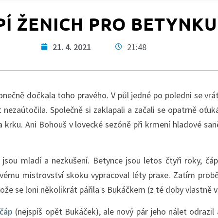
PÍ ŽENICH PRO BETYNKU
21. 4. 2021
21:48
nečně dočkala toho pravého. V půl jedné po poledni se vrát
 nezaútočila. Společně si zaklapali a začali se opatrně oťu
 krku. Ani Bohouš v lovecké sezóně při krmení hladové san
i jsou mladí a nezkušení. Betynce jsou letos čtyři roky, čá
 svému mistrovství skoku vypracoval léty praxe. Zatím pro
tože se loni několikrát pářila s Bukáčkem (z té doby vlastně 
 čáp
(nejspíš opět Bukáček), ale nový pár jeho nálet odrazil