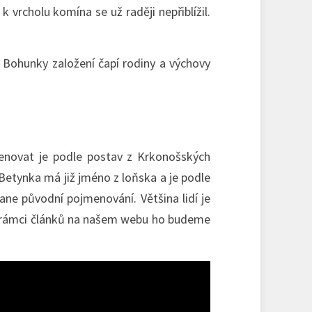
 k vrcholu komína se už raději nepřiblížil.
 Bohunky založení čapí rodiny a výchovy
enovat je podle postav z Krkonošských
 Betynka má již jméno z loňska a je podle
ne původní pojmenování. Většina lidí je
 v rámci článků na našem webu ho budeme