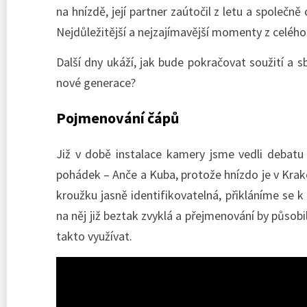
na hnízdě, její partner zaútočil z letu a společně 
Nejdůležitější a nejzajímavější momenty z celéh
Další dny ukáží, jak bude pokračovat soužití a 
nové generace?
Pojmenování čápů
Již v době instalace kamery jsme vedli debat
pohádek – Anče a Kuba, protože hnízdo je v Krakon
kroužku jasně identifikovatelná, přikláníme se
na něj již beztak zvyklá a přejmenování by půs
takto využívat.