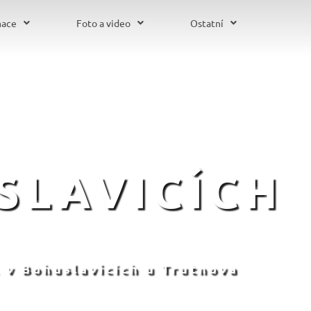
mace
Foto a video
Ostatní
SLAVICÍCH
 v Bohuslavicích u Trutnova