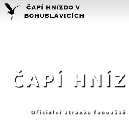
ČAPÍ HNÍ
Oficiální stránka fanoušků