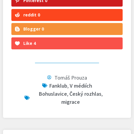
Pinterest
0
reddit
0
Blogger
0
Like
4
Tomáš Prouza
Fanklub
,
V médiích
Bohuslavice
,
Český rozhlas
,
migrace