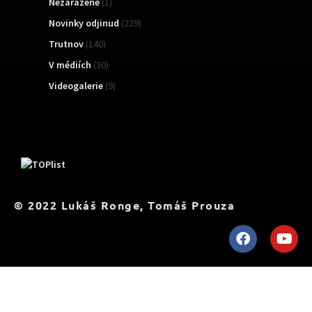
Nezařazené
(1)
Novinky odjinud
(229)
Trutnov
(140)
V médiích
(30)
Videogalerie
(9)
TOPList
© 2022 Lukáš Ronge, Tomáš Prouza