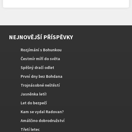
NEJNOVĚJŠÍ PŘÍSPĚVKY
Rozjímání s Bohunkou
Čestmír míří do světa
Spěšný dračí odlet
První dny bez Bohdana
Trojnásobné neštěstí
Jasněnka letí!
Let do bezpečí
Kam se vydal Radovan?
Amálčino dobrodružství
Třetí letec