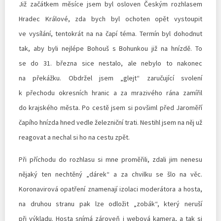
Již začátkem měsíce jsem byl osloven Českým rozhlasem
Hradec Králové, zda bych byl ochoten opět vystoupit
ve vysílání, tentokrát na na čapí téma. Termín byl dohodnut
tak, aby byli nejlépe Bohouš s Bohunkou již na hnízdě. To
se do 31. března sice nestalo, ale nebylo to nakonec
na překážku. Obdržel jsem „glejt“ zaručující svolení
k přechodu okresních hranic a za mrazivého rána zamířil
do krajského města. Po cestě jsem si povšiml před Jaroměří
čapího hnízda hned vedle železniční trati. Nestihl jsem na něj už
reagovat a nechal si ho na cestu zpět.
Při příchodu do rozhlasu si mne proměřili, zdali jim nenesu
nějaký ten nechtěný „dárek“ a za chvilku se šlo na věc.
Koronavirová opatření znamenají izolaci moderátora a hosta,
na druhou stranu pak lze odložit „zobák“, který neruší
při výkladu. Hosta snímá zároveň i webová kamera, a tak si