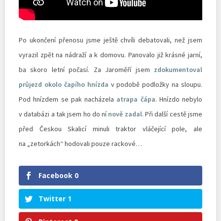
Po ukončení přenosu jsme ještě chvíli debatovali, než jsem
vyrazil zpět na nádraží a k domovu. Panovalo již krásné jarní,
ba skoro letní počasí. Za Jaroměří jsem
zdokumentoval
průjezd okolo čapího hnízda
v podobě podložky na sloupu.
Pod hnízdem se pak nacházela
atrapa čápa
. Hnízdo nebylo
v databázi a tak jsem ho do ní
nově zadal
. Při další cestě jsme
před Českou Skalicí minuli traktor vláčející pole, ale
na „zetorkách“ hodovali pouze rackové…
Facebook
0
Twitter
1