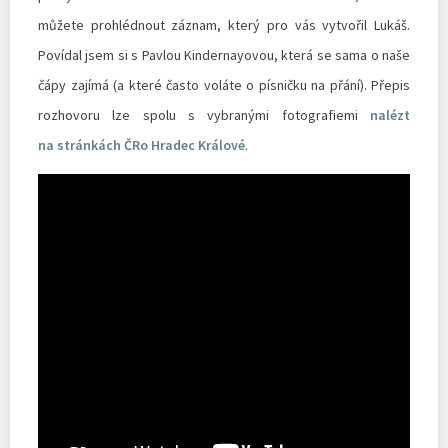
můžete prohlédnout záznam, který pro vás vytvořil Lukáš.
Povídal jsem si s Pavlou Kindernayovou, která se sama o naše
čápy zajímá (a které často voláte o písničku na přání). Přepis
rozhovoru lze spolu s vybranými fotografiemi
nalézt
na stránkách ČRo Hradec Králové
.