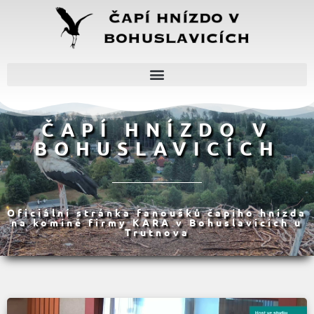
ČAPÍ HNÍZDO V
BOHUSLAVICÍCH
Oficiální stránka fanoušků čapího hnízda
na komíně firmy KARA v Bohuslavicích u
Trutnova