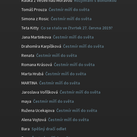
Radka z Veselí nad Moravou
:
Rozjímání s Bohunkou
Tomáš Prouza
:
Čestmír míří do světa
Simona z Rosic
:
Čestmír míří do světa
Teta Kitty
:
Co se stalo ve čtvrtek 27. června 2019?
Jana Martinkova
:
Čestmír míří do světa
Drahomíra Karpíšková
:
Čestmír míří do světa
Renata
:
Čestmír míří do světa
Romana Krásová
:
Čestmír míří do světa
Marta Hrubá
:
Čestmír míří do světa
MARTINA
:
Čestmír míří do světa
Jaroslava Voříšková
:
Čestmír míří do světa
maya
:
Čestmír míří do světa
Ružena Ucekajova
:
Čestmír míří do světa
Alena Vojtová
:
Čestmír míří do světa
Bara
:
Spěšný dračí odlet