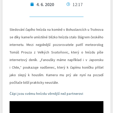
4. 6. 2020
12:17
Sledování čapího hnízda na komíně v Bohuslavicích u Trutnova
se díky kameře umístěné blízko hnízda stalo šlágrem českého
internetu. Mezi nejpilnější pozorovatele patří meteorolog
Tomáš Prouza z Velkých Svatoňovic, který o hnízdu píše
internetový deník. „Fanoušky máme například i v Japonsku
i Chile,“ poukazuje nadšenec, který k čapímu koníčku přišel
jako slepý k houslím. Kamera mu prý ale nyní na pozadí
počítače běží prakticky neustále.
Čápi jsou svému hnízdu věrnější než partnerovi