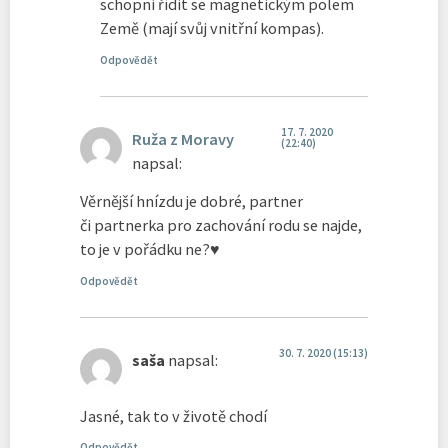
schopni řídit se magnetickým polem
Země (mají svůj vnitřní kompas).
Odpovědět
17. 7. 2020
Ruža z Moravy
(22:40)
napsal:
Věrnější hnízdu je dobré, partner
či partnerka pro zachování rodu se najde,
to je v pořádku ne?♥
Odpovědět
30. 7. 2020 (15:13)
saša
napsal:
Jasné, tak to v životě chodí
Odpovědět