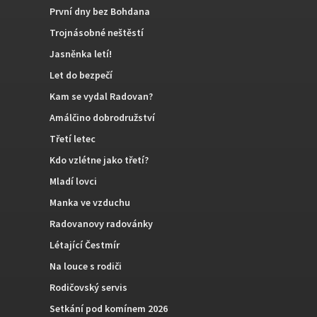
První dny bez Bohdana
Trojnásobné neštěstí
Jasněnka letí!
Let do bezpečí
Kam se vydal Radovan?
Amálčino dobrodružství
Třetí letec
Kdo vzlétne jako třetí?
Mladí lovci
Manka ve vzduchu
Radovanovy radovánky
Létající Čestmír
Na louce s rodiči
Rodičovský servis
Setkání pod komínem 2026