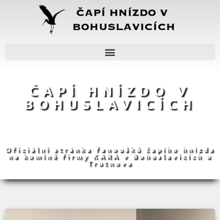
ČAPÍ HNÍZDO V
BOHUSLAVICÍCH
Oficiální stránka fanoušků čapího hnízda
na komíně firmy KARA v Bohuslavicích u
Trutnova