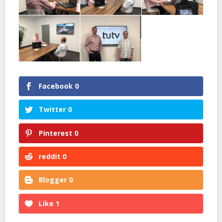
Facebook
0
Twitter
0
Pinterest
0
reddit
0
Blogger
0
Like
1