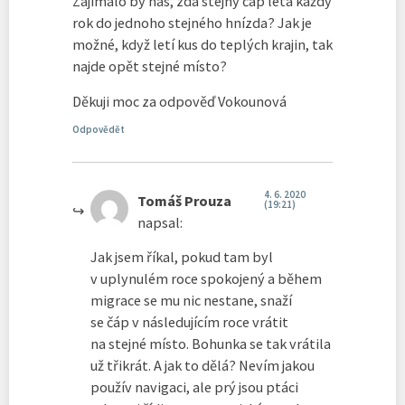
Zajímalo by nás, zda stejný čáp létá každý
rok do jednoho stejného hnízda? Jak je
možné, když letí kus do teplých krajin, tak
najde opět stejné místo?
Děkuji moc za odpověď Vokounová
Odpovědět
4. 6. 2020
Tomáš Prouza
(19:21)
napsal:
Jak jsem říkal, pokud tam byl
v uplynulém roce spokojený a během
migrace se mu nic nestane, snaží
se čáp v následujícím roce vrátit
na stejné místo. Bohunka se tak vrátila
už třikrát. A jak to dělá? Nevím jakou
použív navigaci, ale prý jsou ptáci