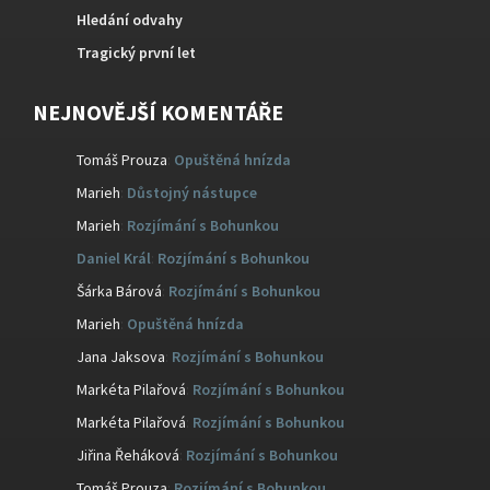
Hledání odvahy
Tragický první let
NEJNOVĚJŠÍ KOMENTÁŘE
Tomáš Prouza
:
Opuštěná hnízda
Marieh
:
Důstojný nástupce
Marieh
:
Rozjímání s Bohunkou
Daniel Král
:
Rozjímání s Bohunkou
Šárka Bárová
:
Rozjímání s Bohunkou
Marieh
:
Opuštěná hnízda
Jana Jaksova
:
Rozjímání s Bohunkou
Markéta Pilařová
:
Rozjímání s Bohunkou
Markéta Pilařová
:
Rozjímání s Bohunkou
Jiřina Řeháková
:
Rozjímání s Bohunkou
Tomáš Prouza
:
Rozjímání s Bohunkou