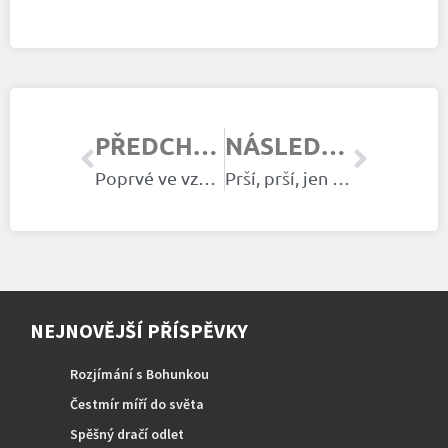
PŘEDCHOZÍ ČLÁNEK
NÁSLEDUJÍCÍ ČLÁNEK
Poprvé ve vzduchu
Prší, prší, jen se leje
NEJNOVĚJŠÍ PŘÍSPĚVKY
Rozjímání s Bohunkou
Čestmír míří do světa
Spěšný dračí odlet