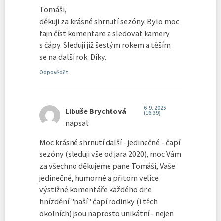
Tomáši,
děkuji za krásné shrnutí sezóny. Bylo moc
fajn číst komentare a sledovat kamery
s čápy. Sleduji již šestým rokem a těším
se na další rok. Díky.
Odpovědět
6. 9. 2025
Libuše Brychtová
(16:39)
napsal:
Moc krásné shrnutí další - jedinečné - čapí
sezóny (sleduji vše od jara 2020), moc Vám
za všechno děkujeme pane Tomáši, Vaše
jedinečné, humorné a přitom velice
výstižné komentáře každého dne
hnízdění "naší" čapí rodinky (i těch
okolních) jsou naprosto unikátní - nejen