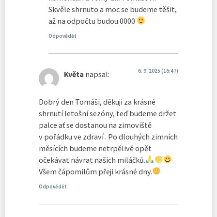
Skvěle shrnuto a moc se budeme těšit,
až na odpočtu budou 0000
Odpovědět
6. 9. 2025 (16:47)
Květa
napsal:
Dobrý den Tomáši, děkuji za krásné
shrnutí letošní sezóny, teď budeme držet
palce ať se dostanou na zimoviště
v pořádku ve zdraví . Po dlouhých zimních
měsících budeme netrpělivě opět
očekávat návrat našich miláčků.
Všem čápomilům přeji krásné dny.
Odpovědět