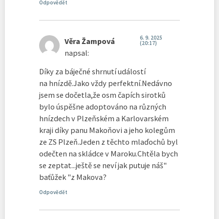
Odpovědět
6. 9. 2025
Věra Žampová
(20:17)
napsal:
Díky za báječné shrnutí událostí
na hnízdě.Jako vždy perfektní.Nedávno
jsem se dočetla,že osm čapích sirotků
bylo úspěšne adoptováno na různých
hnízdech v Plzeňském a Karlovarském
kraji díky panu Makoňovi a jeho kolegům
ze ZS Plzeň.Jeden z těchto mlaďochů byl
odečten na skládce v Maroku.Chtěla bych
se zeptat...ještě se neví jak putuje náš"
baťůžek "z Makova?
Odpovědět