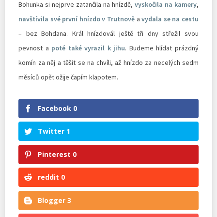
Bohunka si nejprve zatančila na hnízdě,
vyskočila na kamery
,
navštívila své první hnízdo v Trutnově
a
vydala se na cestu
– bez Bohdana. Král hnízdovál ještě tři dny střežil svou
pevnost a
poté také vyrazil k jihu
. Budeme hlídat prázdný
komín za něj a těšit se na chvíli, až hnízdo za necelých sedm
měsíců opět ožije čapím klapotem.
Facebook
0
Twitter
1
Pinterest
0
reddit
0
Blogger
3