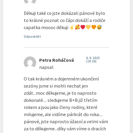
Děkuji také co jste dokázali pánové bylo
to krásné poznat co čápi dokáží a rodiče
capatka moooc děkuji
Odpovědět
6. 9. 2025
Petra Roháčová
(18:26)
napsal:
O tak krásném a dojemném ukončení
sezóny jsme si mohli nechat jen
zdát...moc děkujeme, je to naprosto
dokonalé.... sledujeme B+B již třetím
rokem a jsou jako členy rodiny, které
milujeme, ale vidíme párkrát do roka....
pánové, jste naprosto úžasní a velmi vám
za to děkujeme...díky vám víme o dracích