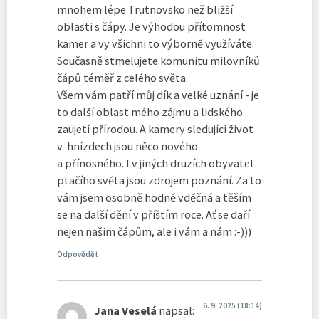
mnohem lépe Trutnovsko než bližší
oblasti s čápy. Je výhodou přítomnost
kamer a vy všichni to výborně využíváte.
Současně stmelujete komunitu milovníků
čápů téměř z celého světa.
Všem vám patří můj dík a velké uznání - je
to další oblast mého zájmu a lidského
zaujetí přírodou. A kamery sledující život
v hnízdech jsou něco nového
a přínosného. I v jiných druzích obyvatel
ptačího světa jsou zdrojem poznání. Za to
vám jsem osobně hodně vděčná a těším
se na další dění v příštím roce. Ať se daří
nejen našim čápům, ale i vám a nám :-)))
Odpovědět
6. 9. 2025 (18:14)
Jana Veselá
napsal: