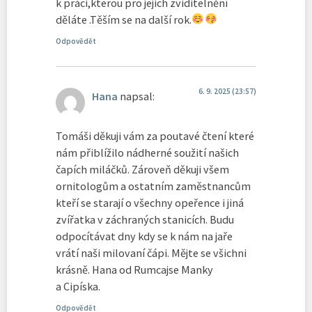
k práci,kterou pro jejich zviditelnění
děláte .Těším se na další rok.
Odpovědět
6. 9. 2025 (23:57)
Hana
napsal:
Tomáši děkuji vám za poutavé čtení které
nám přiblížilo nádherné soužití našich
čapích miláčků. Zároveň děkuji všem
ornitologům a ostatním zaměstnancům
kteří se starají o všechny opeřence i jiná
zvířatka v záchraných stanicích. Budu
odpocítávat dny kdy se k nám na jaře
vrátí naši milovaní čápi. Mějte se všichni
krásně. Hana od Rumcajse Manky
a Cipíska.
Odpovědět