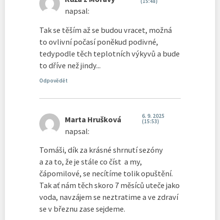
(15:48)
napsal:
Tak se těším až se budou vracet, možná
to ovlivní počasí poněkud podivné,
tedypodle těch teplotních výkyvů a bude
to dříve než jindy...
Odpovědět
6. 9. 2025
Marta Hrušková
(15:53)
napsal:
Tomáši, dík za krásné shrnutí sezóny
a za to, že je stále co číst a my,
čápomilové, se necítíme tolik opuštění.
Tak ať nám těch skoro 7 měsíců uteče jako
voda, navzájem se neztratime a ve zdraví
se v březnu zase sejdeme.