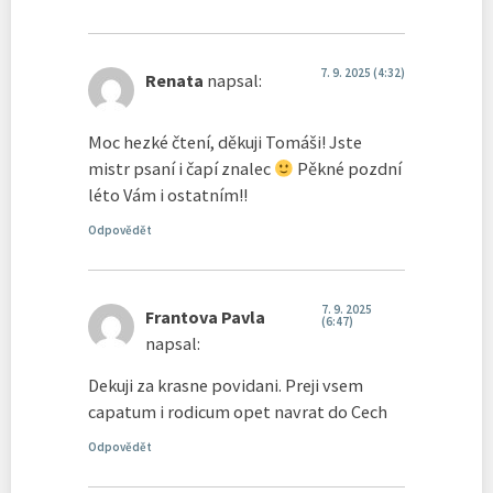
7. 9. 2025 (4:32)
Renata
napsal:
Moc hezké čtení, děkuji Tomáši! Jste
mistr psaní i čapí znalec
Pěkné pozdní
léto Vám i ostatním!!
Odpovědět
7. 9. 2025
Frantova Pavla
(6:47)
napsal:
Dekuji za krasne povidani. Preji vsem
capatum i rodicum opet navrat do Cech
Odpovědět