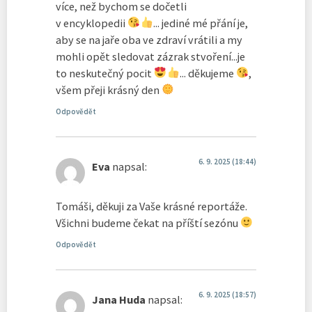
více, než bychom se dočetli
v encyklopedii
... jediné mé přání je,
aby se na jaře oba ve zdraví vrátili a my
mohli opět sledovat zázrak stvoření...je
to neskutečný pocit
... děkujeme
,
všem přeji krásný den
Odpovědět
6. 9. 2025 (18:44)
Eva
napsal:
Tomáši, děkuji za Vaše krásné reportáže.
Všichni budeme čekat na příští sezónu
Odpovědět
6. 9. 2025 (18:57)
Jana Huda
napsal: