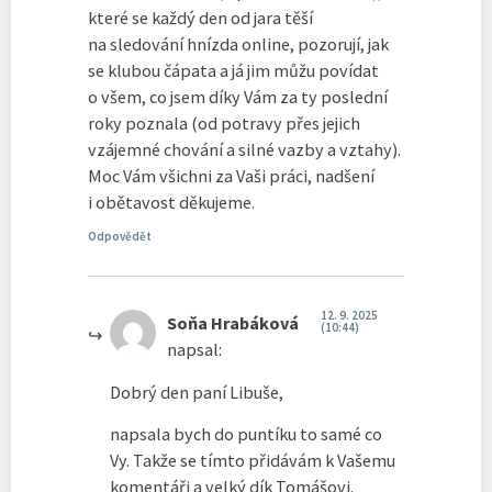
které se každý den od jara těší
na sledování hnízda online, pozorují, jak
se klubou čápata a já jim můžu povídat
o všem, co jsem díky Vám za ty poslední
roky poznala (od potravy přes jejich
vzájemné chování a silné vazby a vztahy).
Moc Vám všichni za Vaši práci, nadšení
i obětavost děkujeme.
Odpovědět
12. 9. 2025
Soňa Hrabáková
(10:44)
napsal:
Dobrý den paní Libuše,
napsala bych do puntíku to samé co
Vy. Takže se tímto přidávám k Vašemu
komentáři a velký dík Tomášovi.