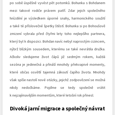
po sobě úspěšně vyvést pět potomků. Bohunka s Bohdanem
mezi takové rodiče právem patří. Zdar jejich společného
hnízdění je výsledkem úporné snahy, harmonického soužití
a také té příslovečné špetky štěstí. Bohunka si po Bohoušově
zmizení vybrala před čtyřmi lety toho nejlepšího partnera,
který byl k dispozici. Bohdan navíc nebyl naprostým cizincem,
nýbrž blízkým sousedem, kterému se také nevrátila družka.
Ačkoliv sledujeme život čápů již sedmým rokem, každá
sezóna je jedinečná a přináší mnohdy překvapivé momenty,
které občas osvětlí tajemná zákoutí čapího života. Mnohdy
však spíše nastolí nové otázky, jejichž zodpovězení se možná
nikdy nedočkáme. Pojďme se tedy společně vrátit
k nejzajímavějším momentům, které letošní rok přinesl.
Divoká jarní migrace a společný návrat