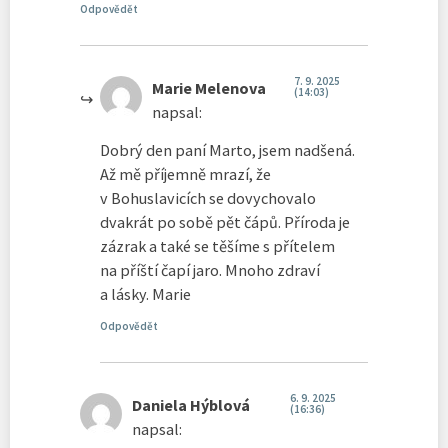
Odpovědět
7. 9. 2025
Marie Melenova
(14:03)
napsal:
Dobrý den paní Marto, jsem nadšená.
Až mě příjemně mrazí, že
v Bohuslavicích se dovychovalo
dvakrát po sobě pět čápů. Příroda je
zázrak a také se těšíme s přítelem
na příští čapí jaro. Mnoho zdraví
a lásky. Marie
Odpovědět
6. 9. 2025
Daniela Hýblová
(16:36)
napsal: