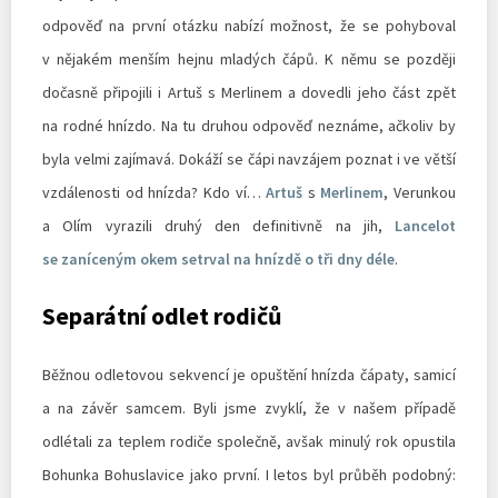
odpověď na první otázku nabízí možnost, že se pohyboval
v nějakém menším hejnu mladých čápů. K němu se později
dočasně připojili i Artuš s Merlinem a dovedli jeho část zpět
na rodné hnízdo. Na tu druhou odpověď neznáme, ačkoliv by
byla velmi zajímavá. Dokáží se čápi navzájem poznat i ve větší
vzdálenosti od hnízda? Kdo ví…
Artuš
s
Merlinem
, Verunkou
a Olím vyrazili druhý den definitivně na jih,
Lancelot
se zaníceným okem setrval na hnízdě o tři dny déle
.
Separátní odlet rodičů
Běžnou odletovou sekvencí je opuštění hnízda čápaty, samicí
a na závěr samcem. Byli jsme zvyklí, že v našem případě
odlétali za teplem rodiče společně, avšak minulý rok opustila
Bohunka Bohuslavice jako první. I letos byl průběh podobný: