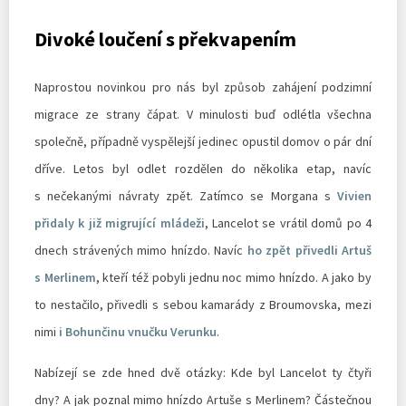
Divoké loučení s překvapením
Naprostou novinkou pro nás byl způsob zahájení podzimní
migrace ze strany čápat. V minulosti buď odlétla všechna
společně, případně vyspělejší jedinec opustil domov o pár dní
dříve. Letos byl odlet rozdělen do několika etap, navíc
s nečekanými návraty zpět. Zatímco se Morgana s
Vivien
přidaly k již migrující mládeži
, Lancelot se vrátil domů po 4
dnech strávených mimo hnízdo. Navíc
ho zpět přivedli Artuš
s Merlinem
, kteří též pobyli jednu noc mimo hnízdo. A jako by
to nestačilo, přivedli s sebou kamarády z Broumovska, mezi
nimi
i Bohunčinu vnučku Verunku
.
Nabízejí se zde hned dvě otázky: Kde byl Lancelot ty čtyři
dny? A jak poznal mimo hnízdo Artuše s Merlinem? Částečnou