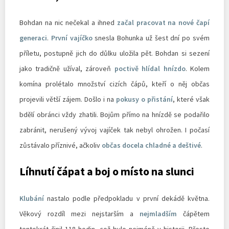
Bohdan na nic nečekal a ihned
začal pracovat na nové čapí
generaci
.
První vajíčko
snesla Bohunka už šest dní po svém
příletu, postupně jich do důlku uložila pět. Bohdan si sezení
jako tradičně užíval, zároveň
poctivě hlídal hnízdo
. Kolem
komína prolétalo množství cizích čápů, kteří o něj občas
projevili větší zájem. Došlo i na
pokusy o přistání
, které však
bdělí obránci vždy zhatili. Bojům přímo na hnízdě se podařilo
zabránit, nerušený vývoj vajíček tak nebyl ohrožen. I počasí
zůstávalo příznivé, ačkoliv
občas docela chladné a deštivé
.
Líhnutí čápat a boj o místo na slunci
Klubání
nastalo podle předpokladu v první dekádě května.
Věkový rozdíl mezi nejstarším a
nejmladším
čápětem
tentokrát činil 118 hodin, což bylo nejméně v historii. Přesto