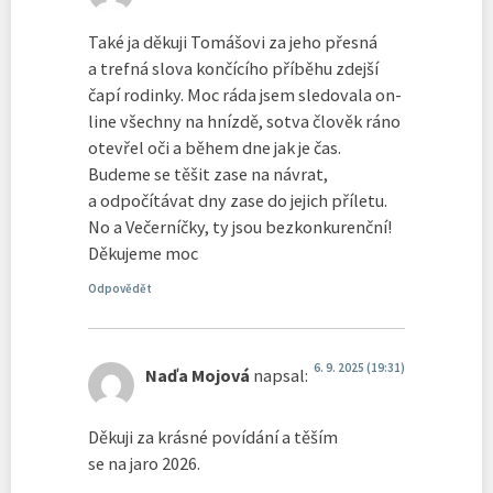
Také ja děkuji Tomášovi za jeho přesná
a trefná slova končícího příběhu zdejší
čapí rodinky. Moc ráda jsem sledovala on-
line všechny na hnízdě, sotva člověk ráno
otevřel oči a během dne jak je čas.
Budeme se těšit zase na návrat,
a odpočítávat dny zase do jejich příletu.
No a Večerníčky, ty jsou bezkonkurenční!
Děkujeme moc
Odpovědět
6. 9. 2025 (19:31)
Naďa Mojová
napsal:
Děkuji za krásné povídání a těším
se na jaro 2026.