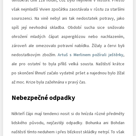
však nejmladší Vivien zpočátku zaostávala v růstu za staršími
sourozenci. Na vině nebyl ani tak nedostatek potravy, jako
spíš její nevhodná skladba. Období sucha sice snižovalo
ohrožení mladých čápat aspergilózou nebo nachlazením,
zároveň ale omezovalo potravní nabídku. Žížaly a červi byli
nedostatkovým zbožím.
Artuš s Merlinem požírali ještěrky
,
ale pro ostatní to byla příliš velká sousta. Naštěstí krátce
po skončení líhnutí začalo vydatně pršet a najednou bylo žížal
až moc. Krize byla zažehnána v pravý čas.
Nebezpečné odpadky
Někteří čápi mají tendenci nosit si do hnízda různé předměty
lidského původu, nejčastěji odpadky. Bohunka ani Bohdan
naštěstí tímto neduhem i přes blízkost skládky netrpí. To však