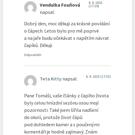
6. 9. 2025
Vendulka Fouňová
(17:19)
napsal:
Dobrý den, moc děkuji za krásné povídání
o čápech. Letos bylo pro mě poprvé
a na jaře budu očekávat s napětím návrat
čapíků. Děkuji
Odpovědět
6. 9. 2025 (17:55)
Teta Kitty
napsal:
Pane Tomáši, vaše články z čapího života
byly celou hnízdní sezónu osou mojí
pozornosti. Také jsem šířila nadšení
do okolí, protože život čápů
pod dohledem kamer a s poučenými
komentáři je hodně zajímavý. Znám