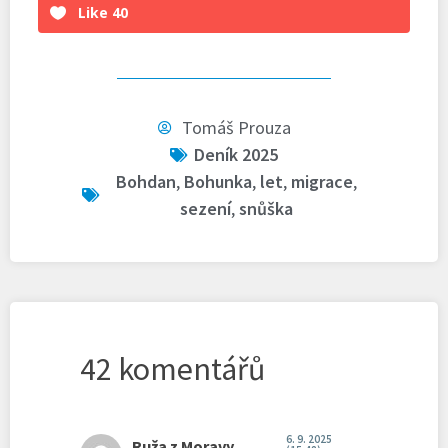
Like
40
Tomáš Prouza
Deník 2025
Bohdan
,
Bohunka
,
let
,
migrace
,
sezení
,
snůška
42 komentářů
6. 9. 2025
Ruža z Moravy