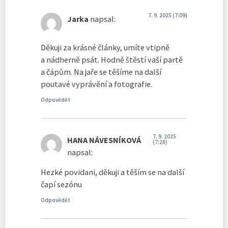
7. 9. 2025 (7:09)
Jarka
napsal:
Děkuji za krásné články, umíte vtipně
a nádherně psát. Hodně štěstí vaší partě
a čápům. Na jaře se těšíme na další
poutavé vyprávění a fotografie.
Odpovědět
7. 9. 2025
HANA NÁVESNÍKOVÁ
(7:28)
napsal:
Hezké povidani, děkuji a těším se na další
čapí sezónu
Odpovědět