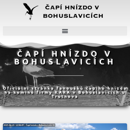
ČAPÍ HNÍZDO V
BOHUSLAVICÍCH
Oficiální stránka fanoušků čapího hnízda
na komíně firmy KARA v Bohuslavicích u
Trutnova