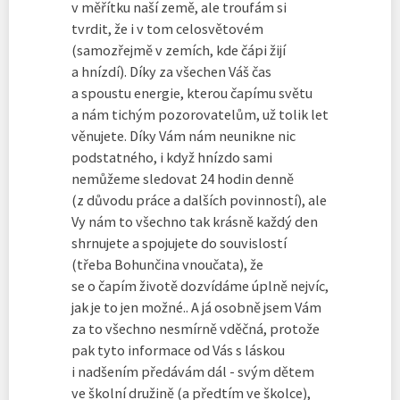
v měřítku naší země, ale troufám si
tvrdit, že i v tom celosvětovém
(samozřejmě v zemích, kde čápi žijí
a hnízdí). Díky za všechen Váš čas
a spoustu energie, kterou čapímu světu
a nám tichým pozorovatelům, už tolik let
věnujete. Díky Vám nám neunikne nic
podstatného, i když hnízdo sami
nemůžeme sledovat 24 hodin denně
(z důvodu práce a dalších povinností), ale
Vy nám to všechno tak krásně každý den
shrnujete a spojujete do souvislostí
(třeba Bohunčina vnoučata), že
se o čapím životě dozvídáme úplně nejvíc,
jak je to jen možné.. A já osobně jsem Vám
za to všechno nesmírně vděčná, protože
pak tyto informace od Vás s láskou
i nadšením předávám dál - svým dětem
ve školní družině (a předtím ve školce),