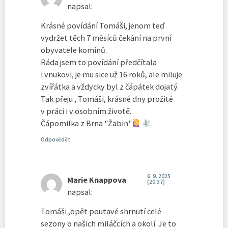
napsal:
Krásné povídání Tomáši, jenom teď
vydržet těch 7 měsíců čekání na první
obyvatele komínů.
Ráda jsem to povídání předčítala
i vnukovi, je mu sice už 16 roků, ale miluje
zvířátka a vždycky byl z čápátek dojatý.
Tak přeju , Tomáši, krásné dny prožité
v práci i v osobním životě.
Čápomilka z Brna "Žabin"
Odpovědět
6. 9. 2025
Marie Knappova
(20:37)
napsal:
Tomáši ,opět poutavé shrnutí celé
sezony o našich miláčcích a okolí. Je to