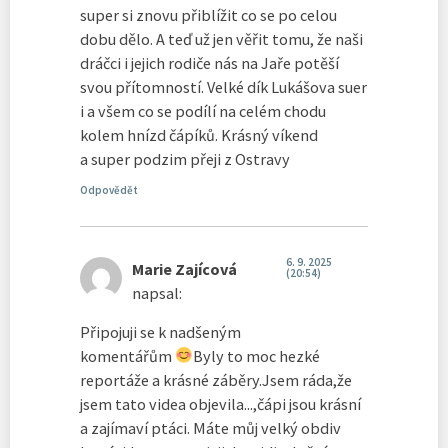
super si znovu přiblížit co se po celou
dobu dělo. A teď už jen věřit tomu, že naši
dráčci i jejich rodiče nás na Jaře potěší
svou přítomností. Velké dík Lukášova suer
i a všem co se podílí na celém chodu
kolem hnízd čápíků. Krásný víkend
a super podzim přeji z Ostravy
Odpovědět
6. 9. 2025
Marie Zajícová
(20:54)
napsal:
Připojuji se k nadšeným
komentářům
Byly to moc hezké
reportáže a krásné záběry.Jsem ráda,že
jsem tato videa objevila...,čápi jsou krásní
a zajímaví ptáci. Máte můj velký obdiv