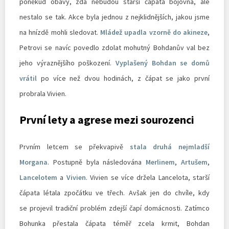
poněkud obavy, zda nebudou starší čápata bojovná, ale
nestalo se tak. Akce byla jednou z nejklidnějších, jakou jsme
na hnízdě mohli sledovat.
Mládež upadla vzorně do akineze
,
Petrovi se navíc povedlo zdolat mohutný Bohdanův val bez
jeho výraznějšího poškození.
Vyplašený Bohdan se domů
vrátil
po více než dvou hodinách, z čápat se jako první
probrala Vivien.
První lety a agrese mezi sourozenci
Prvním letcem se překvapivě
stala druhá nejmladší
Morgana
. Postupně byla následována
Merlinem
,
Artušem
,
Lancelotem
a
Vivien
. Vivien se více držela Lancelota, starší
čápata létala zpočátku ve třech. Avšak jen do chvíle, kdy
se projevil tradiční problém zdejší čapí domácnosti. Zatímco
Bohunka přestala čápata téměř zcela krmit, Bohdan