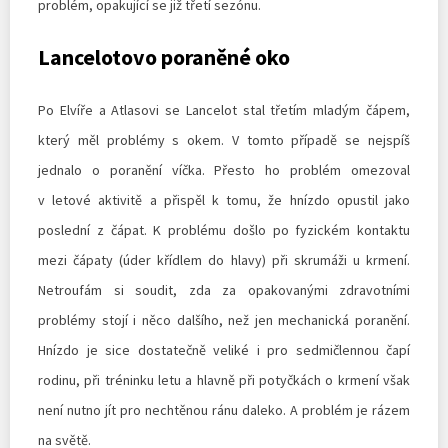
problém, opakující se již třetí sezónu.
Lancelotovo poraněné oko
Po Elvíře a Atlasovi se Lancelot stal třetím mladým čápem,
který měl problémy s okem. V tomto případě se nejspíš
jednalo o poranění víčka. Přesto ho problém omezoval
v letové aktivitě a přispěl k tomu, že hnízdo opustil jako
poslední z čápat. K problému došlo po fyzickém kontaktu
mezi čápaty (úder křídlem do hlavy) při skrumáži u krmení.
Netroufám si soudit, zda za opakovanými zdravotními
problémy stojí i něco dalšího, než jen mechanická poranění.
Hnízdo je sice dostatečně veliké i pro sedmičlennou čapí
rodinu, při tréninku letu a hlavně při potyčkách o krmení však
není nutno jít pro nechtěnou ránu daleko. A problém je rázem
na světě.