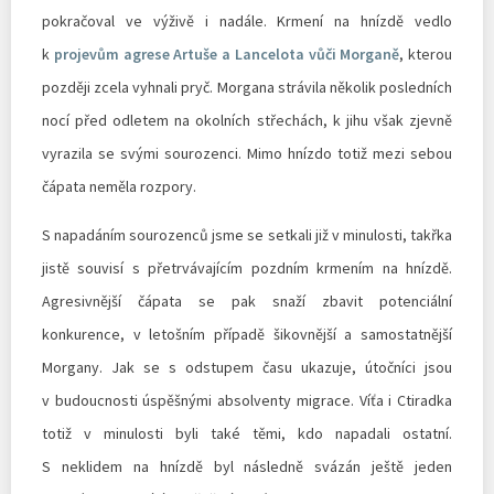
pokračoval ve výživě i nadále. Krmení na hnízdě vedlo
k
projevům agrese Artuše a Lancelota vůči Morganě
, kterou
později zcela vyhnali pryč. Morgana strávila několik posledních
nocí před odletem na okolních střechách, k jihu však zjevně
vyrazila se svými sourozenci. Mimo hnízdo totiž mezi sebou
čápata neměla rozpory.
S napadáním sourozenců jsme se setkali již v minulosti, takřka
jistě souvisí s přetrvávajícím pozdním krmením na hnízdě.
Agresivnější čápata se pak snaží zbavit potenciální
konkurence, v letošním případě šikovnější a samostatnější
Morgany. Jak se s odstupem času ukazuje, útočníci jsou
v budoucnosti úspěšnými absolventy migrace. Víťa i Ctiradka
totiž v minulosti byli také těmi, kdo napadali ostatní.
S neklidem na hnízdě byl následně svázán ještě jeden