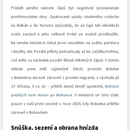
Průběh jarního návratu čápů byl negativně poznamenán
povětrnostními vlivy. Opakované vpády studeného vzduchu
na Balkán a do Turecka způsobily, že se čapí tah několikrát
zcela zastavil a jeho celkové trvání se značně prodloužilo.
Na mnoha hnízdech čekal první navrátilec na svého partnera
i desítky dní. Pozdní přílety pokračovaly až do začátku května,
což mělo za následek pozdní líhnutí některých čápat. V tomto
ohledu jsme měli výjimečné štěstí, protože Bohdan
s Bohunkou dorazili zároveň s prvními migranty z východu již
27. března. A co víc – přilétli domů téměř společně,
Bohdan
pouhých osm minut po Bohunce
. V minulosti se toto stalo
pouze v naší první sezóně v roce 2019, kdy Bohunka přilétla
zároveň s Bohoušem.
Snůška, sezení a obrana hnízda