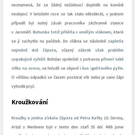
neznamená, že se žádný nežádoucí doplněk na komíně
neobjeví. V letošním roce se tak stalo několikrát, v jednom
případě byl nutný zásah pracovníka záchranné stanice
v Jaroměři.
Bohunka totiž přilétla s umělým vláknem
, které
se jí zachytilo na pařátek. Do vlákna se následně
zapletla
nejméně dvě čápata
, včasný
zákrok však problém
uspokojivě vyřešil
. Bohdan společně s potravou
přinesl také
síťku na ovoce
, na hnízdě se objevil i
kus igelitového pytle
.
O většinu odpadků se časem postaral vítr nebo je sami čápi
vyhodili pryč.
Kroužkování
Kroužky a jména získala čápata od Petra Kafky
10. června,
Artuš s Merlinem byli v tento den staří 35 dní. Měli jsme