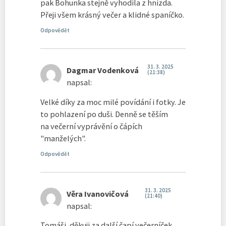
pak Bohunka stejně vyhodila z hnízda.
Přeji všem krásný večer a klidné spaníčko.
Odpovědět
31. 3. 2025
Dagmar Vodenková
(21:38)
napsal:
Velké díky za moc milé povídání i fotky. Je
to pohlazení po duši. Denně se těším
na večerní vyprávění o čápích
"manželých".
Odpovědět
31. 3. 2025
Věra Ivanovičová
(21:40)
napsal:
Tomáši, děkuji za další čapí večerníček.