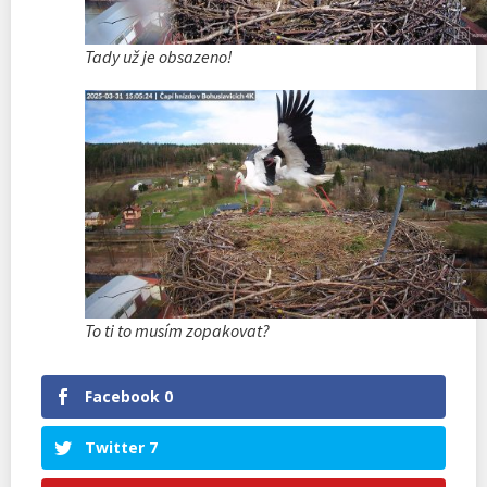
Tady už je obsazeno!
To ti to musím zopakovat?
Facebook
0
Twitter
7