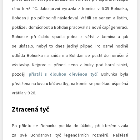
ráno k +3 °C. Jako první vyrazila z komína v 6:05 Bohunka,
Bohdan ji po půlhodině následoval. Vrátili se senem a listím,
poklízeli domácnost a Bohdan pracoval na nové čapí generaci.
Bohunce při úklidu spadla jedna z větví z komína a jak
se ukázalo, nebyl to dnes jediný případ. Po osmé hodině
odlétla Bohunka na snídani a Bohdan se pustil do nerušené
výstavby. Nejprve si přinesl seno z louky pod horní silnicí,
později
přistál s dlouhou dřevěnou tyčí
. Bohunka byla
přistižena na lovu u křižovatky, na komín se poněkud ušpiněná
vrátila v 9:26.
Ztracená tyč
Po příletu se Bohunka pustila do úklidu, při kterém vzala
za své Bohdanova tyč legendárních rozměrů. Naštěstí