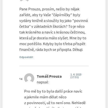
Pane Prouzo, prosím, nešlo by nějak
zařídit, aby ty Vaše "čápírníčky" byly
vydány knižně a sloužily by jako "povinná
četba" v základních školách? To je něco
tak krásného a navíc s krásnou češtinou,
která už je docela málo slyšet. Mne by to
moc potěšilo. Kdyby bylo třeba přispět
finančně, ráda bych se připojila. Děkuji.
Odpovědět
1. 4. 2025
Tomáš Prouza
(17:31)
napsal:
Pro mě by to byla další práce navíc
a jakmile mám dělat něco
z povinnosti, už to není ono. Nehledě