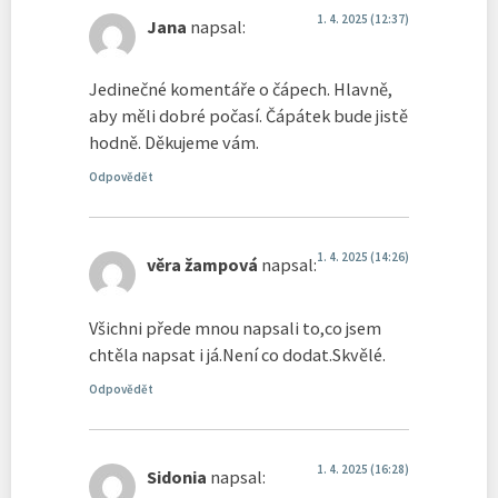
1. 4. 2025 (12:37)
Jana
napsal:
Jedinečné komentáře o čápech. Hlavně,
aby měli dobré počasí. Čápátek bude jistě
hodně. Děkujeme vám.
Odpovědět
1. 4. 2025 (14:26)
věra žampová
napsal:
Všichni přede mnou napsali to,co jsem
chtěla napsat i já.Není co dodat.Skvělé.
Odpovědět
1. 4. 2025 (16:28)
Sidonia
napsal: