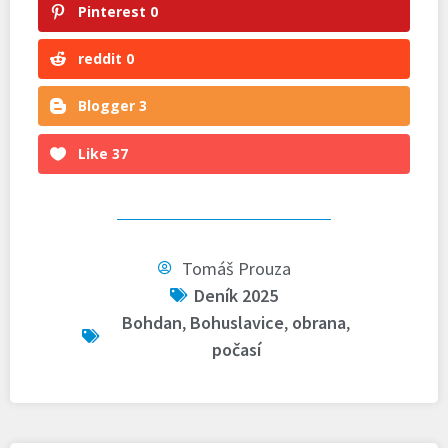
Pinterest
0
reddit
0
Blogger
3
Like
37
Tomáš Prouza
Deník 2025
Bohdan
,
Bohuslavice
,
obrana
,
počasí