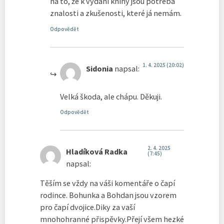
na to, že k vydání knihy jsou potřeba
znalosti a zkušenosti, které já nemám.
Odpovědět
1. 4. 2025 (20:02)
Sidonia
napsal:
Velká škoda, ale chápu. Děkuji.
Odpovědět
2. 4. 2025
Hladíková Radka
(7:45)
napsal:
Těším se vždy na váši komentáře o čapí
rodince. Bohunka a Bohdan jsou vzorem
pro čapí dvojice.Diky za vaší
mnohohranné přispěvky.Přejí všem hezké