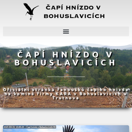
ČAPÍ HNÍZDO V
BOHUSLAVICÍCH
Oficiální stránka fanoušků čapího hnízda
na komíně firmy KARA v Bohuslavicích u
Trutnova