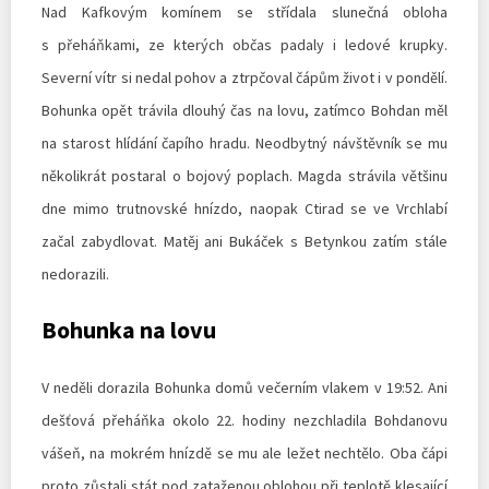
Nad Kafkovým komínem se střídala slunečná obloha
s přeháňkami, ze kterých občas padaly i ledové krupky.
Severní vítr si nedal pohov a ztrpčoval čápům život i v pondělí.
Bohunka opět trávila dlouhý čas na lovu, zatímco Bohdan měl
na starost hlídání čapího hradu. Neodbytný návštěvník se mu
několikrát postaral o bojový poplach. Magda strávila většinu
dne mimo trutnovské hnízdo, naopak Ctirad se ve Vrchlabí
začal zabydlovat. Matěj ani Bukáček s Betynkou zatím stále
nedorazili.
Bohunka na lovu
V neděli dorazila Bohunka domů večerním vlakem v 19:52. Ani
dešťová přeháňka okolo 22. hodiny nezchladila Bohdanovu
vášeň, na mokrém hnízdě se mu ale ležet nechtělo. Oba čápi
proto zůstali stát pod zataženou oblohou při teplotě klesající