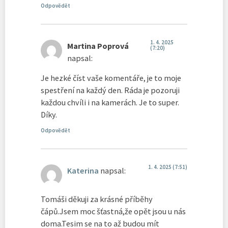
Odpovědět
1. 4. 2025
Martina Poprová
(7:20)
napsal:
Je hezké číst vaše komentáře, je to moje
spestření na každý den. Ráda je pozoruji
každou chvíli i na kamerách. Je to super.
Díky.
Odpovědět
1. 4. 2025 (7:51)
Katerina
napsal:
Tomáši děkuji za krásné příběhy
čápů.Jsem moc šťastná,že opět jsou u nás
doma.Tesim se na to až budou mít