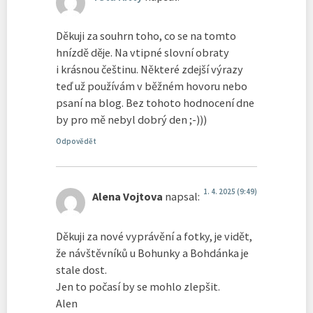
Děkuji za souhrn toho, co se na tomto
hnízdě děje. Na vtipné slovní obraty
i krásnou češtinu. Některé zdejší výrazy
teď už používám v běžném hovoru nebo
psaní na blog. Bez tohoto hodnocení dne
by pro mě nebyl dobrý den ;-)))
Odpovědět
1. 4. 2025 (9:49)
Alena Vojtova
napsal:
Děkuji za nové vyprávění a fotky, je vidět,
že návštěvníků u Bohunky a Bohdánka je
stale dost.
Jen to počasí by se mohlo zlepšit.
Alen