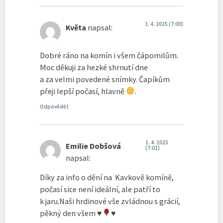
1. 4. 2025 (7:00)
Květa
napsal:
Dobré ráno na komín i všem čápomilům.
Moc děkuji za hezké shrnutí dne
a za velmi povedené snímky. Čapíkům
přeji lepší počasí, hlavně
.
Odpovědět
1. 4. 2025
Emilie Dobšová
(7:01)
napsal:
Díky za info o dění na Kavkově komíně,
počasí sice není ideální, ale patří to
k jaru.Naši hrdinové vše zvládnou s grácií,
pěkný den všem
♥️
♥️