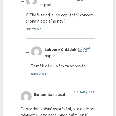
napsal:
O Elvíře se od jejího vypuštění koncem
srpna nic dalšího neví.
Odpovědět
1. 4. 2025
Lubomír Chládek
(21:30)
napsal:
Tomáši děkuji vám za odpověd.
Odpovědět
1. 4. 2025 (11:53)
Bohumila
napsal:
Dobrý den,krásné vyprávění, jste oki.Moc
děkujeme, je to něco, hned mám lepší