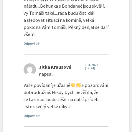
náladu...Bohunka s Bohdaneč jsou skvělí,
vy Tomáši také....ráda budu číst dál
a sledovat situaci na komíně, velká
poklona Vám Tomáši. Pěkný den,ať se daří
všem.
Odpovědět
1. 4. 2025
Jitka Krausová
(12:24)
napsal:
Vaše povídání je úžasné
a pozorování
dobrodružné. Nikdy bych nevěřila, že
se tak moc budu těšit na další příběh.
Jste skvělý velké díky J.
Odpovědět