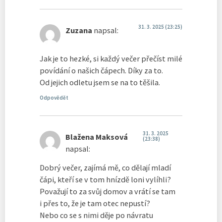
31. 3. 2025 (23:25)
Zuzana
napsal:
Jak je to hezké, si každý večer přečíst milé
povídání o našich čápech. Díky za to.
Od jejich odletu jsem se na to těšila.
Odpovědět
31. 3. 2025
Blažena Maksová
(23:38)
napsal:
Dobrý večer, zajímá mě, co dělají mladí
čápi, kteří se v tom hnízdě loni vylíhli?
Považují to za svůj domov a vrátí se tam
i přes to, že je tam otec nepustí?
Nebo co se s nimi děje po návratu