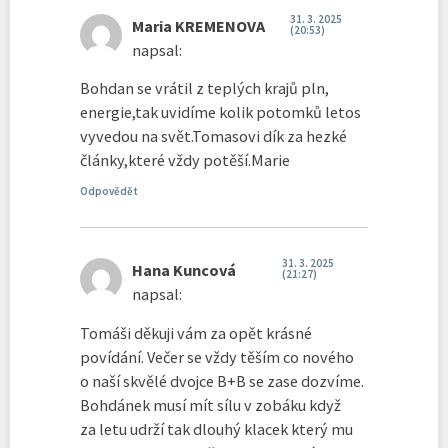
31. 3. 2025
Maria KREMENOVA
(20:53)
napsal:
Bohdan se vrátil z teplých krajů pln,
energie,tak uvidíme kolik potomků letos
vyvedou na svět.Tomasovi dík za hezké
články,které vždy potěší.Marie
Odpovědět
31. 3. 2025
Hana Kuncová
(21:27)
napsal:
Tomáši děkuji vám za opět krásné
povídání. Večer se vždy těším co nového
o naší skvělé dvojce B+B se zase dozvíme.
Bohdánek musí mít sílu v zobáku když
za letu udrží tak dlouhý klacek který mu