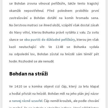
se Bohdan zrovna věnoval peříčkúře, takže tento tragický
okamžik nepostřehnul. Před polednem proběhlo první
zastrašování a Bohdan dotáhl na komín hromadu sena.
Na čerstvou matraci se ihned uložil, vzápětí však dostal zásah
do hlavy větví, kterou Bohunka právě vytáhla z valu. Za svitu
slunce se
oba pustili do důkladné peříčkúry
, kterou jim však
kazil neutuchající vítr. Ve 12:48 se Bohunka vydala
na odpolední lov, Bohdan zůstal na hnízdě sám téměř pět
hodin. Rozhodně se ale nenudil.
Bohdan na stráži
Ve 14:10 se u komína objevil cizí čáp, který za letu klapal
a hodlal přistát na hnízdě. Bohdan měl na jeho plán jiný názor
a
ranvej rázně uzavřel
. Čáp neměl kroužek, ale podle chování
je možné, že se jednalo o stejného jedince, který přilétl letos