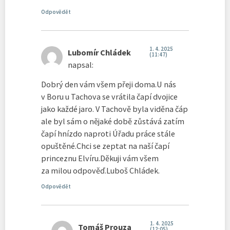
Odpovědět
1. 4. 2025
Lubomír Chládek
(11:47)
napsal:
Dobrý den vám všem přeji doma.U nás
v Boru u Tachova se vrátila čapí dvojice
jako každé jaro. V Tachově byla viděna čáp
ale byl sám o nějaké době zůstává zatím
čapí hnízdo naproti Úřadu práce stále
opuštěné.Chci se zeptat na naší čapí
princeznu Elvíru.Děkuji vám všem
za milou odpověď.Luboš Chládek.
Odpovědět
1. 4. 2025
Tomáš Prouza
(12:05)