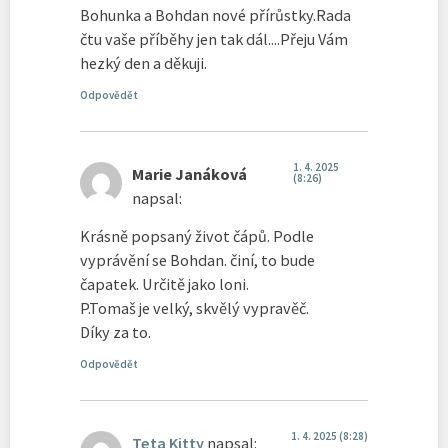
Bohunka a Bohdan nové přírůstky.Rada
čtu vaše příběhy jen tak dál....Přeju Vám
hezký den a děkuji.
Odpovědět
1. 4. 2025
Marie Janáková
(8:26)
napsal:
Krásně popsaný život čápů. Podle
vyprávění se Bohdan. činí, to bude
čapatek. Určitě jako loni.
P.Tomaš je velký, skvělý vypravěč.
Díky za to.
Odpovědět
1. 4. 2025 (8:28)
Teta Kitty
napsal: