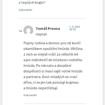
z teplých krajin?
Odpovědět
1. 4. 2025
Tomáš Prouza
(6:23)
napsal:
Pojmy rodina a domov pro ně končí
okamžikem opuštění hnízda. Většina
z nich se stejně vrátí za několik let
a jen málokteří do blízkosti rodného
hnízda. Po návratu a dosažení
dospělosti si musí najít volné hnízdo
a partnera. Dost mladých se vrací
dříve, ti se jen tak potulují krajinou
a hnízdo nepotřebují.
Odpovědět