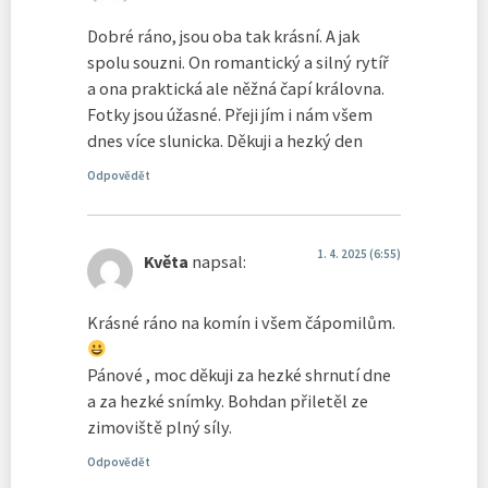
Dobré ráno, jsou oba tak krásní. A jak
spolu souzni. On romantický a silný rytíř
a ona praktická ale něžná čapí královna.
Fotky jsou úžasné. Přeji jím i nám všem
dnes více slunicka. Děkuji a hezký den
Odpovědět
1. 4. 2025 (6:55)
Květa
napsal:
Krásné ráno na komín i všem čápomilům.
Pánové , moc děkuji za hezké shrnutí dne
a za hezké snímky. Bohdan přiletěl ze
zimoviště plný síly.
Odpovědět