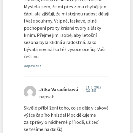
Myslela jsem, že mi přes zimu chybějí jen
čápi, ale zjišťuji, že mi stejnou radost dělají
i Vaše souhrny. Vtipné, laskavé, plné
pochopení pro ty krásné tvory a lásky
k nim. Přejme jim i sobě, aby letošní
sezona byla klidná a radostná. Jako
bývalá novinářka též vysoce oceňuji Vaši
češtinu.
Odpovědět
31. 3. 2025
Jitka Varadínková
(21:58)
napsal:
Skvělé přiblížení toho, co se děje v takové
výšce čapího hnízda! Moc děkujeme
za zprávy o nádherné přírodě, už teď
se těšíme na další:)