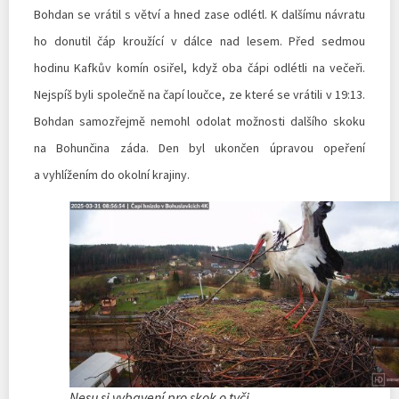
Bohdan se vrátil s větví a hned zase odlétl. K dalšímu návratu
ho donutil čáp kroužící v dálce nad lesem. Před sedmou
hodinu Kafkův komín osiřel, když oba čápi odlétli na večeři.
Nejspíš byli společně na čapí loučce, ze které se vrátili v 19:13.
Bohdan samozřejmě nemohl odolat možnosti dalšího skoku
na Bohunčina záda. Den byl ukončen úpravou opeření
a vyhlížením do okolní krajiny.
Nesu si vybavení pro skok o tyči