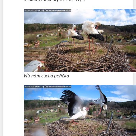
Vítr nám cuchá peříčka