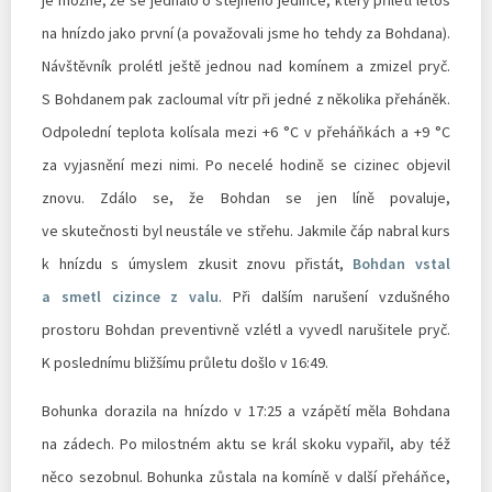
na hnízdo jako první (a považovali jsme ho tehdy za Bohdana).
Návštěvník prolétl ještě jednou nad komínem a zmizel pryč.
S Bohdanem pak zacloumal vítr při jedné z několika přeháněk.
Odpolední teplota kolísala mezi +6 °C v přeháňkách a +9 °C
za vyjasnění mezi nimi. Po necelé hodině se cizinec objevil
znovu. Zdálo se, že Bohdan se jen líně povaluje,
ve skutečnosti byl neustále ve střehu. Jakmile čáp nabral kurs
k hnízdu s úmyslem zkusit znovu přistát,
Bohdan vstal
a smetl cizince z valu
. Při dalším narušení vzdušného
prostoru Bohdan preventivně vzlétl a vyvedl narušitele pryč.
K poslednímu bližšímu průletu došlo v 16:49.
Bohunka dorazila na hnízdo v 17:25 a vzápětí měla Bohdana
na zádech. Po milostném aktu se král skoku vypařil, aby též
něco sezobnul. Bohunka zůstala na komíně v další přeháňce,