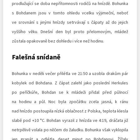
prodlužující se doba nepřítomnosti rodičů na hnízdě. Bohunka
s Bohdanem jsou v tomto ohledu vcelku výjimeční, neboť
ve srovnání s jinými hnízdy setrvávají s čápaty až do jejich
vyššího věku. Dnešní den byl proto přelomovým, mládež
zůstala opakovaně bez dohledu i více než hodinu.
Falešná snídaně
Bohunka v neděli večer přilétla ve 21:50 a uzobla drakům pár
kobylek od Bohdana. Z čápat zalehl jako poslední Herkules
po peříčkúře, Bohdan se k mládeži přidal před půlnocí
na hodinu a půl. Noc byla zpočátku zcela jasná, k ránu
nad hnízdo postoupila nízká oblačnost z Polska, teplota klesla
slabě pod +10 °C. Bohdan vyrazil z hnízda ve 4:19, dráčata již
netrpělivě volala po něčem do žaludku. Bohunka však vyklopila
jen granát a odlétla deset minut po Bohdanovi. Žížaly