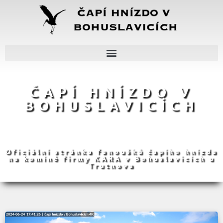
ČAPÍ HNÍZDO V
BOHUSLAVICÍCH
Oficiální stránka fanoušků čapího hnízda
na komíně firmy KARA v Bohuslavicích u
Trutnova