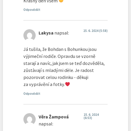
Krásný den všem
Odpovědět
25. 6. 2024 (5:58)
Lakysa
napsal:
Já tušila, že Bohdan s Bohunkou jsou
výjimeční rodiče. Opravdu se vzorně
starají a navíc, jak jsem se teď dozvěděla,
zůstàvají s mladými dèle. Je radost
pozorovat celou rodinku - děkuji
za vyprávění a fotky.
Odpovědět
25. 6. 2024
Věra Žampová
(6:53)
napsal: