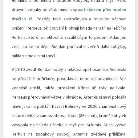
Bohunka s odměnou v podobě kobylek, hada a myši. Před
dravými zobáky se však musela
spasit skokem přes hradbu
dračích těl
. Později také zastrašovala a Atlas se věnoval
cvičení. Perseus při couvání k ohraji hnízda narazil na ležícího
Herkula, kterého nelítostně zasáhl bílým torpédem, Atlas jen
zíral, co se to děje. Bohdan podával k večeři další kobylky,
mihla se mezi nimi i myš.
V 19:10 zvedl Bohdan kotvy a mládež opět osaměla. Věnovala
se převážně peříčkúře, posedávala nebo se povalovala. Vítr
konečně utichl, takže protažení křídel už tolik nelákalo.
Perseus přerovnával větve v ohrádce, Artemis si na ni položila
hlavu jako na polštář. Návrat Bohunky ve 20:36 znamenal nový
rekord délce v samostatnosti čápat (86 minut), kromě kobylek
vysypala do hnízda i šneka a myš pro Artemis. Atlas vyzval
Herkula na zobákový souboj, Artemis zvědavě přihlížela.