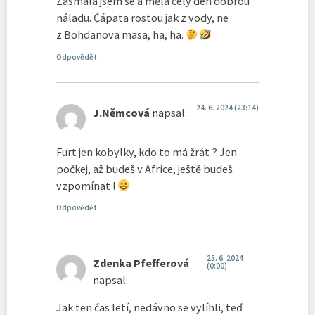
Zasmála jsem se a měla celý den dobrou
náladu. Čápata rostou jak z vody, ne
z Bohdanova masa, ha, ha.
Odpovědět
24. 6. 2024 (23:14)
J.Němcová
napsal:
Furt jen kobylky, kdo to má žrát ? Jen
počkej, až budeš v Africe, ještě budeš
vzpomínat !
Odpovědět
25. 6. 2024
Zdenka Pfefferová
(0:00)
napsal:
Jak ten čas letí, nedávno se vylíhli, teď