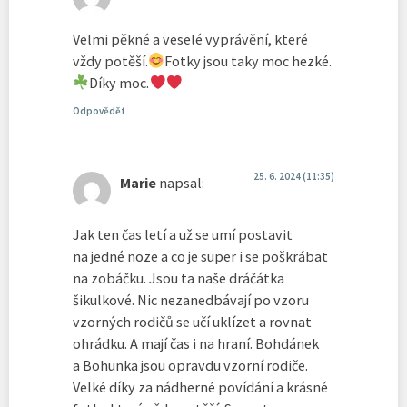
Velmi pěkné a veselé vyprávění, které
vždy potěší.
Fotky jsou taky moc hezké.
Díky moc.
Odpovědět
25. 6. 2024 (11:35)
Marie
napsal:
Jak ten čas letí a už se umí postavit
na jedné noze a co je super i se poškrábat
na zobáčku. Jsou ta naše dráčátka
šikulkové. Nic nezanedbávají po vzoru
vzorných rodičů se učí uklízet a rovnat
ohrádku. A mají čas i na hraní. Bohdánek
a Bohunka jsou opravdu vzorní rodiče.
Velké díky za nádherné povídání a krásné