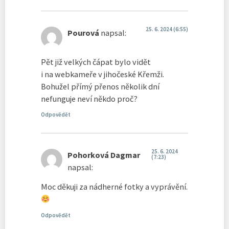
25. 6. 2024 (6:55)
Pourová
napsal:
Pět již velkých čápat bylo vidět
i na webkameře v jihočeské Křemži.
Bohužel přímý přenos několik dní
nefunguje neví někdo proč?
Odpovědět
25. 6. 2024
Pohorková Dagmar
(7:23)
napsal:
Moc děkuji za nádherné fotky a vyprávění.
Odpovědět