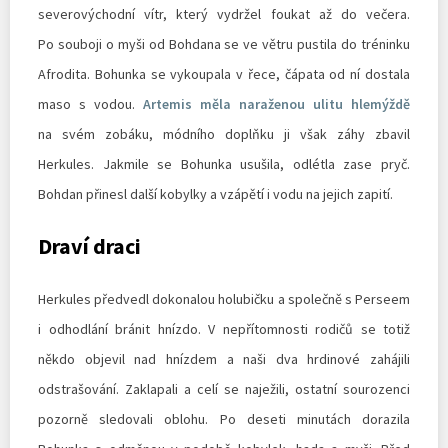
severovýchodní vítr, který vydržel foukat až do večera.
Po souboji o myši od Bohdana se ve větru pustila do tréninku
Afrodita. Bohunka se vykoupala v řece, čápata od ní dostala
maso s vodou.
Artemis měla naraženou ulitu hlemýždě
na svém zobáku, módního doplňku ji však záhy zbavil
Herkules. Jakmile se Bohunka usušila, odlétla zase pryč.
Bohdan přinesl další kobylky a vzápětí i vodu na jejich zapití.
Draví draci
Herkules předvedl dokonalou holubičku a společně s Perseem
i odhodlání bránit hnízdo. V nepřítomnosti rodičů se totiž
někdo objevil nad hnízdem a naši dva hrdinové zahájili
odstrašování. Zaklapali a celí se naježili, ostatní sourozenci
pozorně sledovali oblohu. Po deseti minutách dorazila