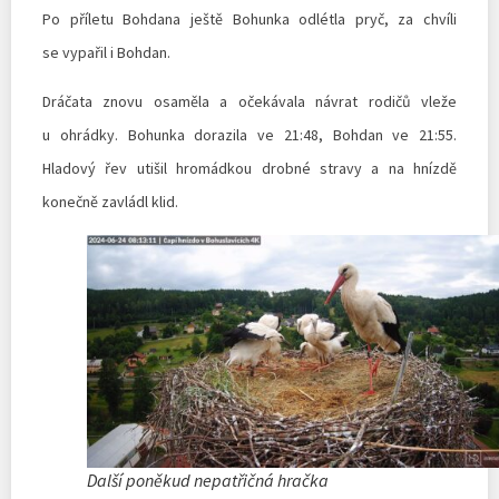
Po příletu Bohdana ještě Bohunka odlétla pryč, za chvíli
se vypařil i Bohdan.
Dráčata znovu osaměla a očekávala návrat rodičů vleže
u ohrádky. Bohunka dorazila ve 21:48, Bohdan ve 21:55.
Hladový řev utišil hromádkou drobné stravy a na hnízdě
konečně zavládl klid.
Další poněkud nepatřičná hračka