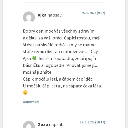
25. 6. 2024 (9:22)
Ajka
napsal:
Dobrý den,moc Vás všechny zdravím
a děkuji za Vaší práci. Capici rostou, mají
štěstí na skvělé rodiče a my se máme
stále čemu divit a co obdivovat.... Díky
Ajka
Ještě mě napadlo, že připojím
básničku z logopedie. Pilovali jsme jí.....
možná ji znáte.
Čáp k močálu letí, a čápem čapí děti
U močálu čápi teta , na capata čeká léta.
Odpovědět
25. 6. 2024 (10:17)
Zuzu
napsal: