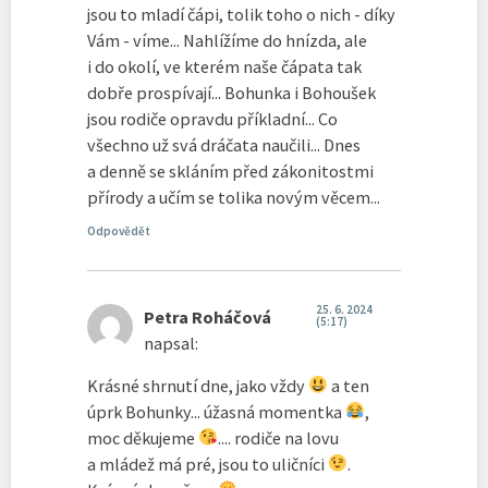
jsou to mladí čápi, tolik toho o nich - díky
Vám - víme... Nahlížíme do hnízda, ale
i do okolí, ve kterém naše čápata tak
dobře prospívají... Bohunka i Bohoušek
jsou rodiče opravdu příkladní... Co
všechno už svá dráčata naučili... Dnes
a denně se skláním před zákonitostmi
přírody a učím se tolika novým věcem...
Odpovědět
25. 6. 2024
Petra Roháčová
(5:17)
napsal:
Krásné shrnutí dne, jako vždy
a ten
úprk Bohunky... úžasná momentka
,
moc děkujeme
.... rodiče na lovu
a mládež má pré, jsou to uličníci
.