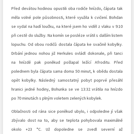
Před devátou hodinou opustili oba rodiče hnízdo, čápata tak
měla volné pole působnosti, které využila k cvičení. Bohdan
se vydal na hadí loučku, na které jsem ho viděl z vlaku v 9:10
při cestě do služby. Na komín se posléze vrátil s dalším listem
lopuchu. Od obou rodičů dostala čápata ke svačině kobylky.
Drbání jednou nohou již Herkules ovládl dokonale, při tanci
na hnízdě pak poněkud pošlapal ležící Afroditu. Před
polednem byla čápata sama doma 50 minut, k obědu dostala
opět kobylky. Následný samostatný pobyt poprvé přesáhl
hranici jedné hodiny, Bohunka se ve 13:32 vrátila na hnízdo
po 70 minutách s plným voletem zelených kobylek.
Oblačnosti od rána sice poněkud ubylo, i odpoledne jí však
zbývalo dost na to, aby se teplota pohybovala maximálně
okolo +23 °C. Už dopoledne se zvedl severní až