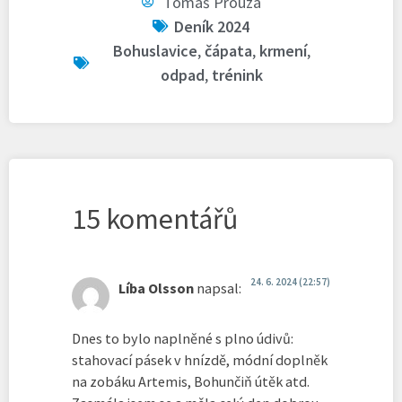
Tomáš Prouza
Deník 2024
Bohuslavice
,
čápata
,
krmení
,
odpad
,
trénink
15 komentářů
24. 6. 2024 (22:57)
Líba Olsson
napsal:
Dnes to bylo naplněné s plno údivů:
stahovací pásek v hnízdě, módní doplněk
na zobáku Artemis, Bohunčiň útěk atd.