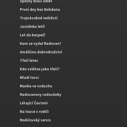
Spěšný dračí odlet
První dny bez Bohdana
Trojnásobné neštěstí
Jasněnka letí!
Let do bezpečí
Kam se vydal Radovan?
Amálčino dobrodružství
Třetí letec
Kdo vzlétne jako třetí?
Mladí lovci
Manka ve vzduchu
Radovanovy radovánky
Létající Čestmír
Na louce s rodiči
Rodičovský servis