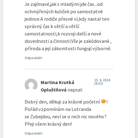
Je zajímavé,jak s mladými jde čas...od
ochmýřených kuliček po samostatné
jedince.A rodiče přesné ví,kdy nastal ten
správný čas k větší a větší
samostatnosti,k rozvoji další a nové
dovednosti a činnosti.Vše je zakódované ,
příroda a její zákonitosti fungují výborně.
Odpovědět
25. 6. 2024
Martina Krutká
(6:53)
Opluštilová
napsal:
Dobrý den, děkuji za krásné početní
!
Pořád vzpomínám na Lotranda
se Zubejdou, neví se o nich nic nového?
Přeji všem krásný den!
Odpovědět