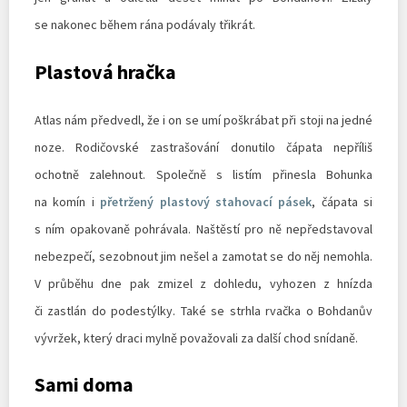
se nakonec během rána podávaly třikrát.
Plastová hračka
Atlas nám předvedl, že i on se umí poškrábat při stoji na jedné
noze. Rodičovské zastrašování donutilo čápata nepříliš
ochotně zalehnout. Společně s listím přinesla Bohunka
na komín i
přetržený plastový stahovací pásek
, čápata si
s ním opakovaně pohrávala. Naštěstí pro ně nepředstavoval
nebezpečí, sezobnout jim nešel a zamotat se do něj nemohla.
V průběhu dne pak zmizel z dohledu, vyhozen z hnízda
či zastlán do podestýlky. Také se strhla rvačka o Bohdanův
vývržek, který draci mylně považovali za další chod snídaně.
Sami doma