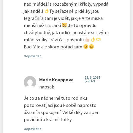
nad mládeží s roztaženými křídly, vypadá
jak anděl!
Ty seřazené prdélky jsou
legrační a tam je vidět, jak je Artemiska
menší než ti starší
Je to opravdu
chvályhodné, jak rodiče neustále se svými
mládežníky tráví čas pospolu
Bucifálek je skoro pořád sám
Odpovědět
27. 6. 2024
Marie Knappova
(20:42)
napsal:
Je to za nádherné tuto rodinku
pozorovat jací jsou k sobě naprosto
úžasní a spokojení. Velké díky za sper
povídání a krásné fotky.
Odpovědět