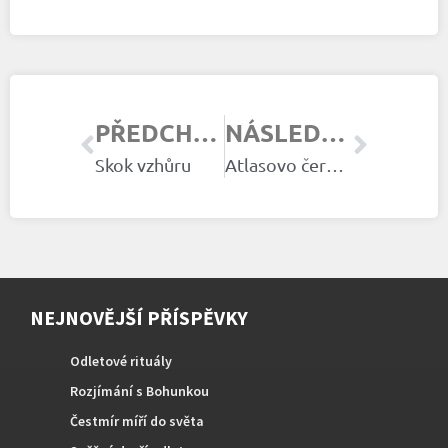
PŘEDCHOZÍ ČLÁNEK
NÁSLEDUJÍCÍ ČLÁNEK
Skok vzhůru
Atlasovo černé pírko
NEJNOVĚJŠÍ PŘÍSPĚVKY
Odletové rituály
Rozjímání s Bohunkou
Čestmír míří do světa