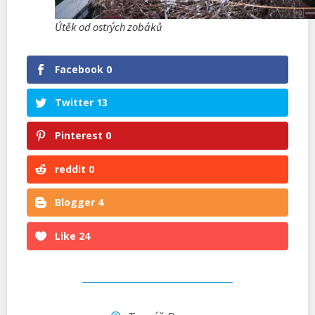
Útěk od ostrých zobáků
Facebook
0
Twitter
13
Pinterest
0
reddit
0
Blogger
4
Like
24