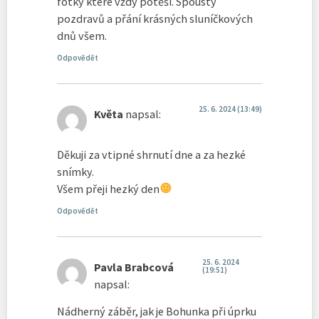
fotky které vždy potěší. Spousty
pozdravů a přání krásných sluníčkových
dnů všem.
Odpovědět
25. 6. 2024 (13:49)
Květa
napsal:
Děkuji za vtipné shrnutí dne a za hezké
snímky.
Všem přeji hezký den
Odpovědět
25. 6. 2024
Pavla Brabcová
(19:51)
napsal:
Nádherný záběr, jak je Bohunka při úprku