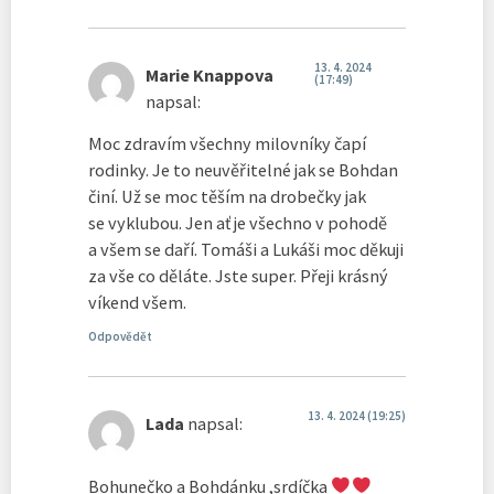
13. 4. 2024
Marie Knappova
(17:49)
napsal:
Moc zdravím všechny milovníky čapí
rodinky. Je to neuvěřitelné jak se Bohdan
činí. Už se moc těším na drobečky jak
se vyklubou. Jen ať je všechno v pohodě
a všem se daří. Tomáši a Lukáši moc děkuji
za vše co děláte. Jste super. Přeji krásný
víkend všem.
Odpovědět
13. 4. 2024 (19:25)
Lada
napsal:
Bohunečko a Bohdánku ,srdíčka