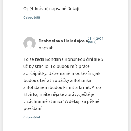
Opět krásně napsané.Dekuji
Odpovědět
13. 4. 2024
Drahoslava Haladejová
(9:18)
napsal:
To se teda Bohdan s Bohunkou činí ale 5
už by stačilo. To budou mít pràce
s 5. čápátky. Už se na ně moc těším, jak
budou otvírat zobáčky a Bohunka
s Bohdanem budou krmit a krmit. A co
Elvírka, máte nějaké zprávy, ještě je
v záchranné stanici? A děkuji za pěkné
povídàní
Odpovědět