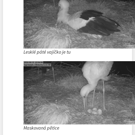
Lesklé páté vajíčko je tu
Maskovaná pětice