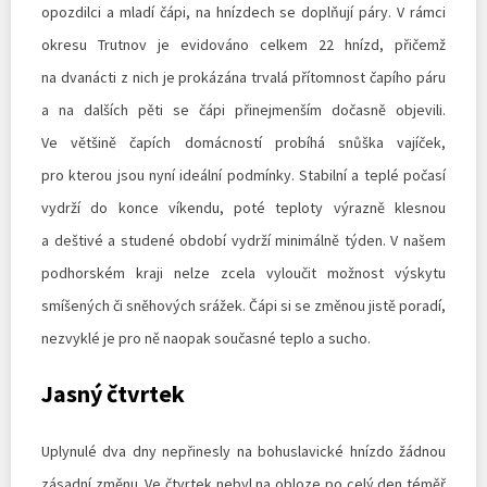
opozdilci a mladí čápi, na hnízdech se doplňují páry. V rámci
okresu Trutnov je evidováno celkem 22 hnízd, přičemž
na dvanácti z nich je prokázána trvalá přítomnost čapího páru
a na dalších pěti se čápi přinejmenším dočasně objevili.
Ve většině čapích domácností probíhá snůška vajíček,
pro kterou jsou nyní ideální podmínky. Stabilní a teplé počasí
vydrží do konce víkendu, poté teploty výrazně klesnou
a deštivé a studené období vydrží minimálně týden. V našem
podhorském kraji nelze zcela vyloučit možnost výskytu
smíšených či sněhových srážek. Čápi si se změnou jistě poradí,
nezvyklé je pro ně naopak současné teplo a sucho.
Jasný čtvrtek
Uplynulé dva dny nepřinesly na bohuslavické hnízdo žádnou
zásadní změnu. Ve čtvrtek nebyl na obloze po celý den téměř