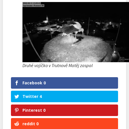
Druhé vajíčko v Trutnově Matěj zaspal
Facebook
0
Twitter
4
Pinterest
0
reddit
0