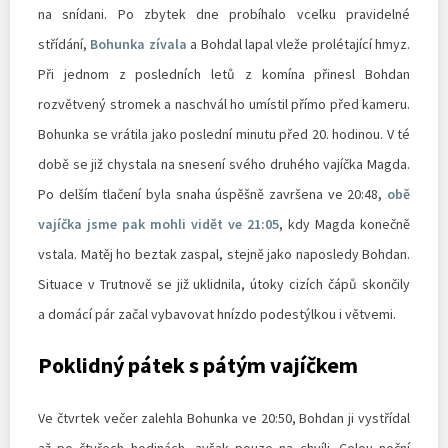
na snídani. Po zbytek dne probíhalo vcelku pravidelné
střídání,
Bohunka zívala
a Bohdal lapal vleže prolétající hmyz.
Při jednom z posledních letů z komína přinesl Bohdan
rozvětvený stromek a naschvál ho umístil přímo před kameru.
Bohunka se vrátila jako poslední minutu před 20. hodinou. V té
době se již chystala na snesení svého druhého vajíčka Magda.
Po delším tlačení byla snaha úspěšně završena ve 20:48,
obě
vajíčka jsme pak mohli vidět ve 21:05
, kdy Magda konečně
vstala. Matěj ho beztak zaspal, stejně jako naposledy Bohdan.
Situace v Trutnově se již uklidnila, útoky cizích čápů skončily
a domácí pár začal vybavovat hnízdo podestýlkou i větvemi.
Poklidný pátek s pátým vajíčkem
​​Ve čtvrtek večer zalehla Bohunka ve 20:50, Bohdan ji vystřídal
až po čtyřech hodinách, avšak pouze na chvíli. Celou noční