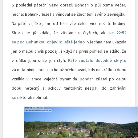
S poslední páteční větví dorazil Bohdan o půl osmé večer,
nechal Bohunku ležet a věnoval se šlechtění svého zevnějšku.
Na páté vajíčko jsme od té chvíle čekali více než tři hodiny.
Skoro se již zdálo, že zůstane u čtyřech, ale
ve 22:52
se pod Bohunkou objevilo ještě jedno
. Všechna nám ukázala
jen o malou chvíli později, i když na první pohled se zdálo, že
v důlku jsou stále jen čtyři.
Páté zůstalo dovedně skryto
za ostatními a odhalilo ho až překulování, kdy na krátkou dobu
vznikla v jamce vaječná pyramida. Bohdan zůstal po celou
dobu netečný a ačkoliv tentokrát nespal, do zahřívání
se nikterak nehrnul.