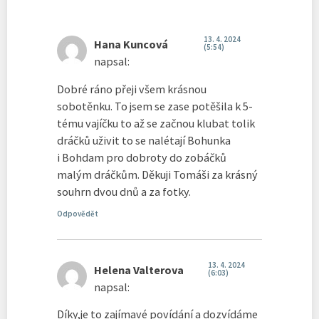
13. 4. 2024
Hana Kuncová
(5:54)
napsal:
Dobré ráno přeji všem krásnou
sobotěnku. To jsem se zase potěšila k 5-
tému vajíčku to až se začnou klubat tolik
dráčků uživit to se nalétají Bohunka
i Bohdam pro dobroty do zobáčků
malým dráčkům. Děkuji Tomáši za krásný
souhrn dvou dnů a za fotky.
Odpovědět
13. 4. 2024
Helena Valterova
(6:03)
napsal:
Díky,je to zajímavé povídání a dozvídáme