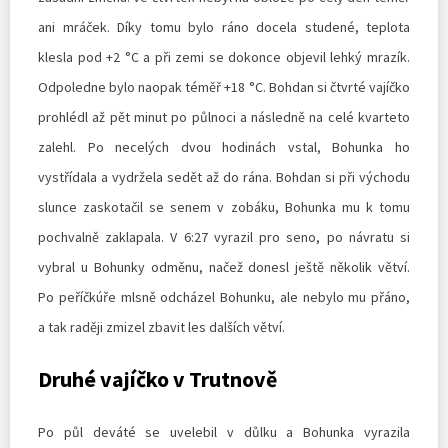
ani mráček. Díky tomu bylo ráno docela studené, teplota
klesla pod +2 °C a při zemi se dokonce objevil lehký mrazík.
Odpoledne bylo naopak téměř +18 °C. Bohdan si čtvrté vajíčko
prohlédl až pět minut po půlnoci a následně na celé kvarteto
zalehl. Po necelých dvou hodinách vstal, Bohunka ho
vystřídala a vydržela sedět až do rána. Bohdan si při východu
slunce zaskotačil se senem v zobáku, Bohunka mu k tomu
pochvalně zaklapala. V 6:27 vyrazil pro seno, po návratu si
vybral u Bohunky odměnu, načež donesl ještě několik větví.
Po peříčkúře mlsně odcházel Bohunku, ale nebylo mu přáno,
a tak raději zmizel zbavit les dalších větví.
Druhé vajíčko v Trutnově
Po půl deváté se uvelebil v důlku a Bohunka vyrazila