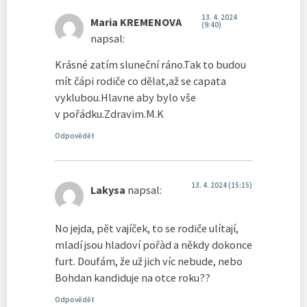
13. 4. 2024
Maria KREMENOVA
(9:40)
napsal:
Krásné zatím sluneční ráno.Tak to budou
mít čápi rodiče co dělat,až se capata
vyklubou.Hlavne aby bylo vše
v pořádku.Zdravim.M.K
Odpovědět
13. 4. 2024 (15:15)
Lakysa
napsal:
No jejda, pět vajíček, to se rodiče ulítají,
mladí jsou hladoví pořàd a někdy dokonce
furt. Doufám, že už jich víc nebude, nebo
Bohdan kandiduje na otce roku??
Odpovědět