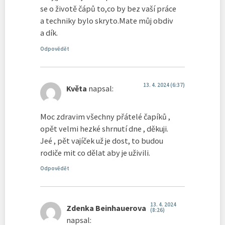
se o životě čápů to,co by bez vaší práce
a techniky bylo skryto.Mate můj obdiv
a dík.
Odpovědět
13. 4. 2024 (6:37)
Květa
napsal:
Moc zdravim všechny přátelé čapíků ,
opět velmi hezké shrnutí dne , děkuji.
Jeé , pět vajíček už je dost, to budou
rodiče mit co dělat aby je uživili.
Odpovědět
13. 4. 2024
Zdenka Beinhauerova
(8:26)
napsal: