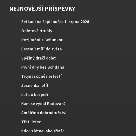
NEJNOVĚJŠÍ PŘÍSPĚVKY
Setkání na čapí loučce 1. srpna 2026
Odletové rituály
Rozjímání s Bohunkou
Čestmír míří do světa
Spěšný dračí odlet
První dny bez Bohdana
Trojnásobné neštěstí
Jasněnka letí!
Let do bezpečí
Kam se vydal Radovan?
Amálčino dobrodružství
Třetí letec
Kdo vzlétne jako třetí?