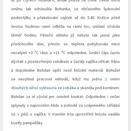
směnu tak odsloužila Bohunka, za občasného špikování
podestýlky a překulování vajíček až do 5:45. Krátce před
šestou hodinou ranní odlétla na ranní lov, snídaní strávila
téměř hodinu. Páteční obloha již nebyla tak jasná jako
předchozího dne, přesto se teplota pohybovala mezi
necelými +3 °C ráno a +21 °C odpoledne. Sedící čápi často
dýchali s pootevřeným zobákem a častěji vajíčka větrali. Ráno
a dopoledne Bohdan opět nosil hnízdní materiál. Bohužel
se nevyhnul pracovní nehodě, když mu
jedna z velmi
dlouhých větví vyklouzla ze zobáku
a skončila pod komínem.
Bohdan za ní zůstal jen smutně koukat. Odpoledne i večer
uplynuly v naprostém klidu a pohodě za vzájemného střídání
se v péči o vajíčka. V travním trsu uprostřed hnízda nadále
kvetly pampelišky.