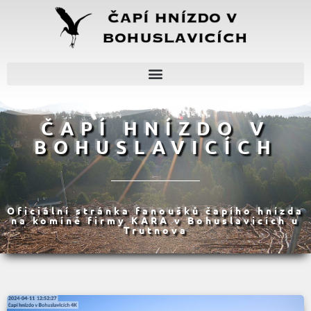
ČAPÍ HNÍZDO V
BOHUSLAVICÍCH
Oficiální stránka fanoušků čapího hnízda
na komíně firmy KARA v Bohuslavicích u
Trutnova