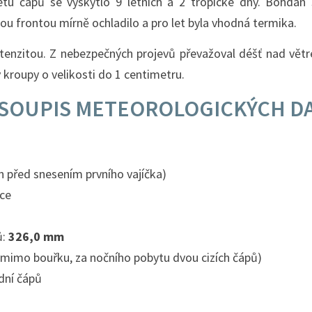
etu čápů se vyskytlo 9 letních a 2 tropické dny. Bohdan
u frontou mírně ochladilo a pro let byla vhodná termika.
tenzitou. Z nebezpečných projevů převažoval déšť nad větrem
y kroupy o velikosti do 1 centimetru.
SOUPIS METEOROLOGICKÝCH DAT
n před snesením prvního vajíčka)
ce
ů:
326,0 mm
(mimo bouřku, za nočního pobytu dvou cizích čápů)
dní čápů