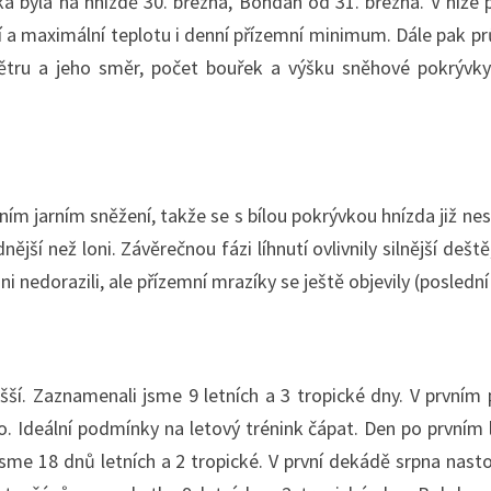
ka byla na hnízdě 30. března, Bohdan od 31. března. V níže
í a maximální teplotu i denní přízemní minimum. Dále pak 
 větru a jeho směr, počet bouřek a výšku sněhové pokrýv
m jarním sněžení, takže se s bílou pokrývkou hnízda již nes
nější než loni. Závěrečnou fázi líhnutí ovlivnily silnější deš
ni nedorazili, ale přízemní mrazíky se ještě objevily (posledn
šší. Zaznamenali jsme 9 letních a 3 tropické dny. V prvním
. Ideální podmínky na letový trénink čápat. Den po prvním le
jsme 18 dnů letních a 2 tropické. V první dekádě srpna nast