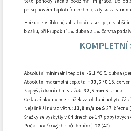
této periody začala podzimní migrace. Do odl
po srpnovém teplotním vrcholu, kdy se za studeno
Hnízdo zasáhlo několik bouřek se spíše slabší in
blesku, při krupobití 16. dubna a 16. června padal
KOMPLETNÍ 
Absolutní minimální teplota:
-6,1 °C
5. dubna (de
Absolutní maximální teplota:
+33,6 °C
15. červen
Nejvyšší denní úhrn srážek:
32,5 mm
6. srpna
Celková akumulace srážek za období pobytu čáp
Nejsilnější náraz větru:
13,9 m/s ze S
27. března 
Srážky se vyskytly v 84 dnech ze 147 pobytových 
Počet bouřkových dnů (bouřek): 28 (47)