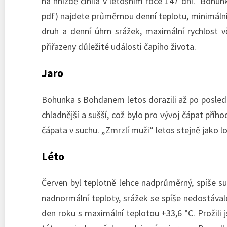
na hnízdě činila v letošním roce 147 dní. Bohun
pdf) najdete průměrnou denní teplotu, minimáln
druh a denní úhrn srážek, maximální rychlost
přiřazeny důležité události čapího života.
Jaro
Bohunka s Bohdanem letos dorazili až po poslední
chladnější a sušší, což bylo pro vývoj čápat příhod
čápata v suchu. „Zmrzlí muži“ letos stejně jako lo
Léto
Červen byl teplotně lehce nadprůměrný, spíše su
nadnormální teploty, srážek se spíše nedostávalo
den roku s maximální teplotou +33,6 °C. Prožili 