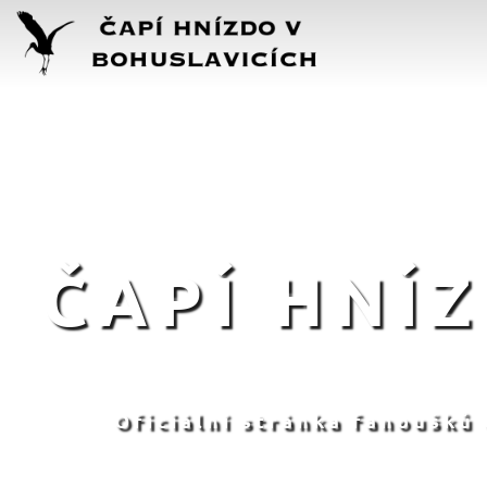
ČAPÍ HNÍ
Oficiální stránka fanoušků