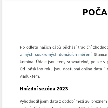
POČA
Po odletu našich čápů přichází tradiční zhodno
z mých soukromých domácích měření
. Stanic
komína. Údaje jsou tedy srovnatelné, pouze v p
Od loňského roku jsou dostupná online data (i
viaduktem.
Hnízdní sezóna 2023
Vyhodnotil jsem data z období mezi 26. březnem (