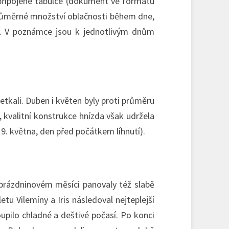
 připojené tabulce (dokument ve formátu
průměrné množství oblačnosti během dne,
ky. V poznámce jsou k jednotlivým dnům
etkali. Duben i květen byly proti průměru
tě, kvalitní konstrukce hnízda však udržela
í 9. května, den před počátkem líhnutí).
 prázdninovém měsíci panovaly též slabě
tu Vilemíny a Iris následoval nejteplejší
oupilo chladné a deštivé počasí. Po konci