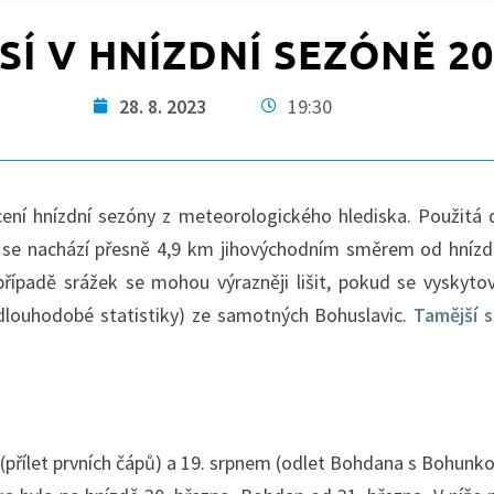
SÍ V HNÍZDNÍ SEZÓNĚ 20
28. 8. 2023
19:30
cení hnízdní sezóny z meteorologického hlediska. Použitá 
e se nachází přesně 4,9 km jihovýchodním směrem od hnízd
řípadě srážek se mohou výrazněji lišit, pokud se vyskytov
 dlouhodobé statistiky) ze samotných Bohuslavic.
Tamější s
přílet prvních čápů) a 19. srpnem (odlet Bohdana s Bohunkou