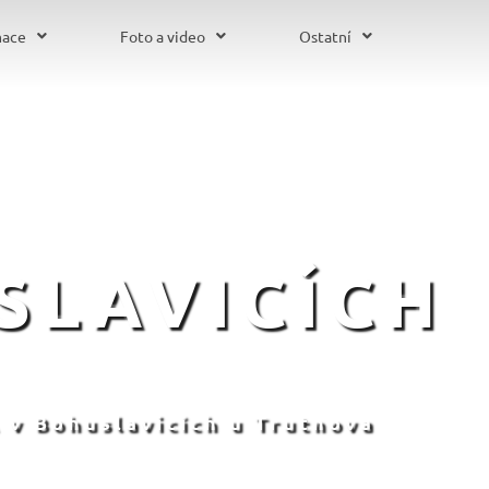
mace
Foto a video
Ostatní
SLAVICÍCH
 v Bohuslavicích u Trutnova