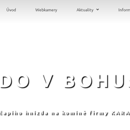
Úvod
Webkamery
Aktuality
Infor
ZDO V BOHU
 čapího hnízda na komíně firmy KARA