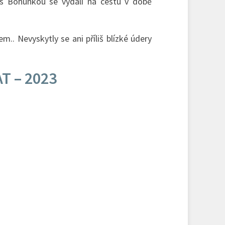
 s Bohunkou se vydali na cestu v době
.. Nevyskytly se ani příliš blízké údery
 – 2023