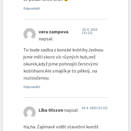
Odpovědět
20. 8. 2023
vera zampova
(21:22)
napsal:
To bude sadba z konské koblihy.Jednou
jsme měli skoro víc různých hub,než
okurek,když jsme pohnojili čerstvými
koblihami.Ale smajlík je to pěkný...na
rozloučenou.
Odpovědět
20. 8. 2023 (21:31)
Líba Olsson
napsal:
Ha,ha. Zajímavé vidět stavební kumšt