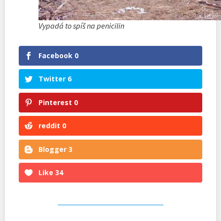
Vypadá to spíš na penicilin
Facebook
0
Twitter
6
Pinterest
0
reddit
0
Blogger
3
Like
34