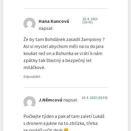
20. 8. 2023
Hana Kuncová
(20:41)
napsal:
Že by tam Bohdánek zasadil žampiony ?
Asi si myslel abychom měli na co do jara
koukat než on a Bohunka se vrátí k nám
zpátky tak šťastný a bezpečný let
miláčkové.
Odpovědět
20. 8. 2023 (20:54)
J.Němcová
napsal:
Počkejte týden a pak ať tam zaletí Lukáš
s dronem a jukne na to zblízka, třeba
se podaří určit druh