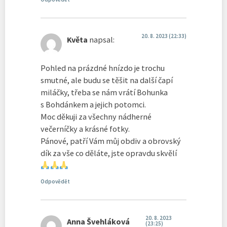
20. 8. 2023 (22:33)
Květa
napsal:
Pohled na prázdné hnízdo je trochu
smutné, ale budu se těšit na další čapí
miláčky, třeba se nám vrátí Bohunka
s Bohdánkem a jejich potomci.
Moc děkuji za všechny nádherné
večerníčky a krásné fotky.
Pánové, patří Vám můj obdiv a obrovský
dík za vše co děláte, jste opravdu skvělí
Odpovědět
20. 8. 2023
Anna Švehláková
(23:25)