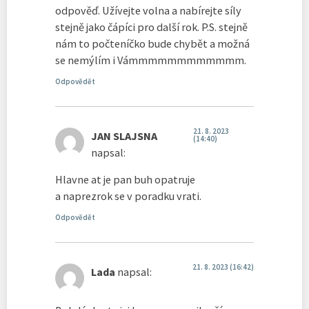
odpověď. Užívejte volna a nabírejte síly
stejně jako čápíci pro další rok. P.S. stejně
nám to počteníčko bude chybět a možná
se nemýlím i Vámmmmmmmmmmmm.
Odpovědět
21. 8. 2023
JAN SLAJSNA
(14:40)
napsal:
Hlavne at je pan buh opatruje
a naprezrok se v poradku vrati.
Odpovědět
21. 8. 2023 (16:42)
Lada
napsal: