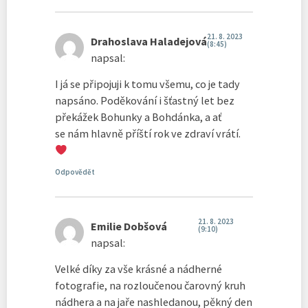
21. 8. 2023
Drahoslava Haladejová
(8:45)
napsal:
I já se připojuji k tomu všemu, co je tady
napsáno. Poděkování i šťastný let bez
překážek Bohunky a Bohdánka, a ať
se nám hlavně příští rok ve zdraví vrátí.
Odpovědět
21. 8. 2023
Emilie Dobšová
(9:10)
napsal:
Velké díky za vše krásné a nádherné
fotografie, na rozloučenou čarovný kruh
nádhera a na jaře nashledanou, pěkný den