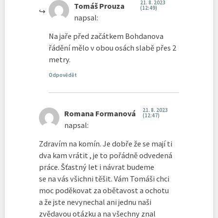
21. 8. 2023
Tomáš Prouza
(12:49)
napsal:
Na jaře před začátkem Bohdanova
řádění mělo v obou osách slabě přes 2
metry.
Odpovědět
21. 8. 2023
Romana Formanová
(12:47)
napsal:
Zdravím na komín. Je dobře že se mají ti
dva kam vrátit , je to pořádně odvedená
práce. Šťastný let i návrat budeme
se na vás všichni těšit. Vám Tomáši chci
moc poděkovat za obětavost a ochotu
a že jste nevynechal ani jednu naši
zvědavou otázku a na všechny znal