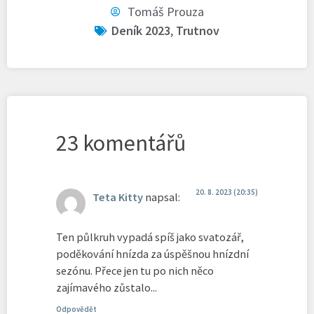
Tomáš Prouza
Deník 2023
,
Trutnov
23 komentářů
20. 8. 2023 (20:35)
Teta Kitty
napsal:
Ten půlkruh vypadá spíš jako svatozář,
poděkování hnízda za úspěšnou hnízdní
sezónu. Přece jen tu po nich něco
zajímavého zůstalo...
Odpovědět