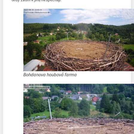
Bohdanova houbová farma