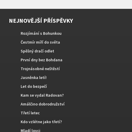
NEJNOVĚJŠÍ PŘÍSPĚVKY
Rozjímání s Bohunkou
Čestmír míří do světa
Spěšný dračí odlet
První dny bez Bohdana
Trojnásobné neštěstí
Jasněnka letí!
Let do bezpečí
Kam se vydal Radovan?
Amálčino dobrodružství
Třetí letec
Kdo vzlétne jako třetí?
Mladí lovci