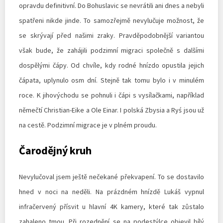
opravdu definitivní. Do Bohuslavic se nevrátili ani dnes a nebyli
spatřeni nikde jinde. To samozřejmě nevylučuje možnost, že
se skrývají před našimi zraky. Pravděpodobnější variantou
však bude, že zahájili podzimní migraci společně s dalšími
dospělými čápy. Od chvíle, kdy rodné hnízdo opustila jejich
čápata, uplynulo osm dní. Stejně tak tomu bylo i v minulém
roce. K jihovýchodu se pohnuli i čápi s vysílačkami, například
němečtí Christian-Eike a Ole Einar. I polská Zbysia a Ryś jsou už
na cestě. Podzimní migrace je v plném proudu.
Čarodějný kruh
Nevylučoval jsem ještě nečekané překvapení. To se dostavilo
hned v noci na neděli. Na prázdném hnízdě Lukáš vypnul
infračervený přísvit u hlavní 4K kamery, které tak zůstalo
zahaleno tmou. Při rozednění se na podestýlce objevil bílý