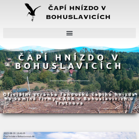
ČAPÍ HNÍZDO V
BOHUSLAVICÍCH
Oficiální stránka fanoušků čapího hnízda
na komíně firmy KARA v Bohuslavicích u
Trutnova