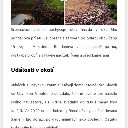
Srovnávací snímek zachycuje stav hnízda v okamžiku
Bohdanova příletu 31. března a zároveň po odletu obou čápů
19. srpna. Mohutnost Bohdanova valu je jasně patrná,
výstavba probíhala hlavně nad žebříkem a před kamerami.
Události v okolí
Bukáček s Betynkou zatím zůstávají doma, stejně jako Slávek
se Slávinkou. V poledne se zdálo, že trutnovské trio nalezlo
svého navigátora, ale vidina svačinky od táty i mámy byla
silnější. Ve 20:20 se na hnízdo přihnala Evelyn, následovaná
Samem. Igo dorazil po dvou minutách jako poslední. Ostatní
tedy zatím k jihu nespěchají.