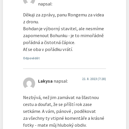
napsal:
Děkuji za zprávy, panu Rongemu za videa
z dronu.
Bohdan je výborný stavitel, ale nesmíme
zapomenout Bohunku - je to mimořádně
pořádná a čistotná čápice.
Ať se oba v pořádku vrátí.
Odpovědět
21. 8. 2023 (7:28)
Lakysa
napsal:
Nezbývá, než jim zamávat na šťastnou
cestu a doufat, že se příští rok zase
setkáme. A vám, pánové , poděkovat
za všechny ty vtipné komentàře a krásné
fotky - mate můj hluboký obdiv.