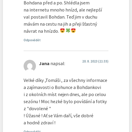
Bohdana před a po. Shlédla jsem
na internetu mnoho hnízd, ale nejlepší
val postavil Bohdan. Teď jim v duchu
mávám na cestu na jih a přeji šťastný
návrat na hnízdo.
Odpovědět
20. 8. 2023 (21:33)
Jana
napsal:
Velké díky ,Tomáši , za všechny informace
a zajímavosti o Bohunce a Bohdankovi
i z okolních míst nejen dnes, ale po celou
sezónu ! Moc hezké bylo povídání a fotky
z "dovolené "
! Úžasné ! Ať se Vám daří, vše dobré
a hodně zdraví !
Odpovědět