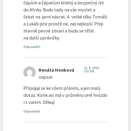
čápům a čápatům klidný a bezpečný let
do Afriky. Budu tady na vás myslet a
čekat na jarní návrat. A velké díky Tomáši
a Lukáši jste prostě ne, nej nejlepší. Přeji
hlavně pevné zdraví a budu se těšit
na další zprávičky.
Odpovědět
21. 8. 2023
Renáta Honková
(12:16)
napsal:
Připojuji se ke všem přáním, a jen malý
dotaz. Kolik asi má v průměru celé hnízdo
i s valem. Děkuji
Odpovědět