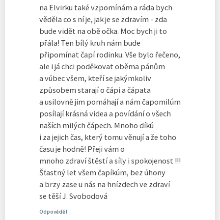
na Elvirku také vzpomínám a ráda bych
věděla co s ní je, jak je se zdravím - zda
bude vidět na obě očka. Moc bych ji to
přála! Ten bílý kruh nám bude
připomínat čapí rodinku. Vše bylo řečeno,
ale i já chci poděkovat oběma pánům
a vúbec všem, kteří se jakýmkoliv
způsobem starají o čápi a čápata
a usilovně jim pomáhají a nám čapomilúm
posílají krásná videa a povídání o všech
naších milých čápech. Mnoho díkú
i za jejich čas, který tomu věnují a že toho
času je hodně! Přeji vám o
mnoho zdraví štěstí a síly i spokojenost !!!
Šťastný let všem čapíkúm, bez úhony
a brzy zase u nás na hnízdech ve zdraví
se těší J. Svobodová
Odpovědět