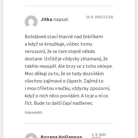
23. 8. 2023 (12:25)
Jitka
napsal:
Bohdánek staví hlavně nad žebříkem
a když se kroužkuje, vůbec tomu
nerozumí, že se tam stejně někdo
dostane. Určitě je vždycky zklamaný, že
takhle neuspěl. Ale brzy se z toho oklepe.
Moc děkuji za to, že se tady dozvídám
všechno zajímavé o čápech. Zajímá to
i mou tříletou vnučku, vždycky zpozorní,
když o nich něco povídám. A to je u ní co
říct. Bude to další čapí nadšenec.
Odpovědět
2. 9. 2023
Bozena Hollanova