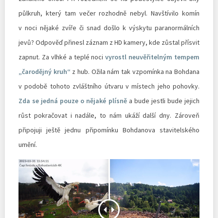
půlkruh, který tam večer rozhodně nebyl. Navštívilo komín
v noci nějaké zvíře či snad došlo k výskytu paranormálních
jevů? Odpověď přinesl záznam z HD kamery, kde zůstal přísvit
zapnut. Za vlhké a teplé noci
vyrostl neuvěřitelným tempem
„čarodějný kruh“
z hub. Ožila nám tak vzpomínka na Bohdana
v podobě tohoto zvláštního útvaru v místech jeho pohovky.
Zda se jedná pouze o nějaké plísně
a bude jestli bude jejich
růst pokračovat i nadále, to nám ukáží další dny. Zároveň
připojuji ještě jednu připomínku Bohdanova stavitelského
umění.