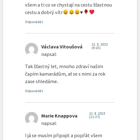
všem a ti co se chystají na cestu šťastnou
cestu a dobrý vítr
♥️
Odpovědět
21. 8. 2023
Václava Vitoušová
(9:25)
napsal:
Tak šťastný let, mnoho zdraví našim
čapím kamarádům, ať se s nimi za rok
zase shledáme..
Odpovědět
21. 8. 2023
Marie Knappova
(11:37)
napsal:
I já se musím připojit a popřát všem