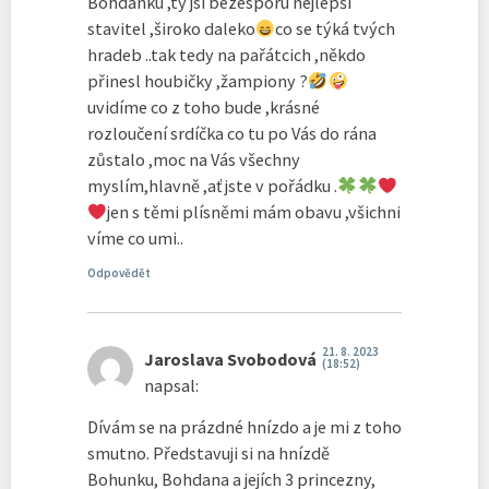
Bohdánku ,ty jsi bezesporu nejlepší
stavitel ,široko daleko
co se týká tvých
hradeb ..tak tedy na pařátcich ,někdo
přinesl houbičky ,žampiony ?
uvidíme co z toho bude ,krásné
rozloučení srdíčka co tu po Vás do rána
zůstalo ,moc na Vás všechny
myslím,hlavně ,ať jste v pořádku .
jen s těmi plísněmi mám obavu ,všichni
víme co umi..
Odpovědět
21. 8. 2023
Jaroslava Svobodová
(18:52)
napsal:
Dívám se na prázdné hnízdo a je mi z toho
smutno. Představuji si na hnízdě
Bohunku, Bohdana a jejích 3 princezny,