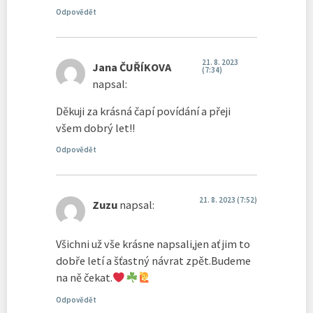
Odpovědět
21. 8. 2023
Jana ČUŘÍKOVA
(7:34)
napsal:
Děkuji za krásná čapí povídání a přeji
všem dobrý let!!
Odpovědět
21. 8. 2023 (7:52)
Zuzu
napsal:
Všichni už vše krásne napsali,jen ať jim to
dobře letí a šťastný návrat zpět.Budeme
na ně čekat.
Odpovědět