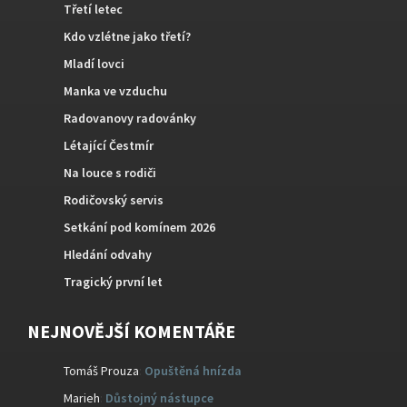
Třetí letec
Kdo vzlétne jako třetí?
Mladí lovci
Manka ve vzduchu
Radovanovy radovánky
Létající Čestmír
Na louce s rodiči
Rodičovský servis
Setkání pod komínem 2026
Hledání odvahy
Tragický první let
NEJNOVĚJŠÍ KOMENTÁŘE
Tomáš Prouza
:
Opuštěná hnízda
Marieh
:
Důstojný nástupce