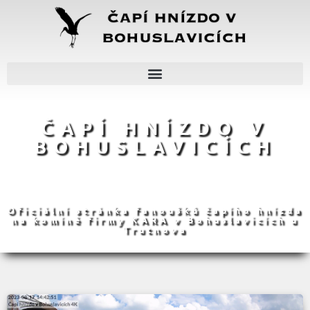
ČAPÍ HNÍZDO V
BOHUSLAVICÍCH
Oficiální stránka fanoušků čapího hnízda
na komíně firmy KARA v Bohuslavicích u
Trutnova