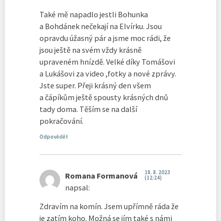
Také mě napadlo jestli Bohunka
a Bohdánek nečekají na Elvírku. Jsou
opravdu úžasný pár a jsme moc rádi, že
jsou ještě na svém vždy krásně
upraveném hnízdě. Velké díky Tomášovi
a Lukášovi za video ,fotky a nové zprávy.
Jste super. Přeji krásný den všem
a čápíkům ještě spousty krásných dnů
tady doma. Těším se na další
pokračování.
Odpovědět
18. 8. 2023
Romana Formanová
(12:24)
napsal:
Zdravím na komín. Jsem upřímně ráda že
je zatím koho. Možná se jím také s námi