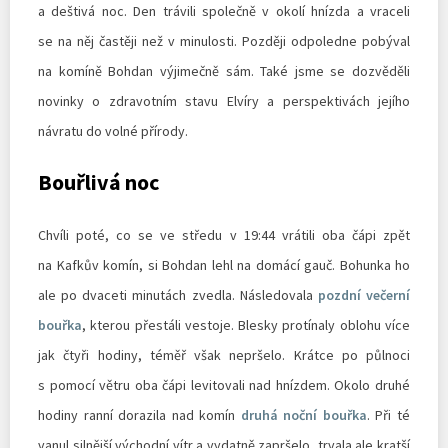
a deštivá noc. Den trávili společně v okolí hnízda a vraceli
se na něj častěji než v minulosti. Později odpoledne pobýval
na komíně Bohdan výjimečně sám. Také jsme se dozvěděli
novinky o zdravotním stavu Elvíry a perspektivách jejího
návratu do volné přírody.
Bouřlivá noc
Chvíli poté, co se ve středu v 19:44 vrátili oba čápi zpět
na Kafkův komín, si Bohdan lehl na domácí gauč. Bohunka ho
ale po dvaceti minutách zvedla. Následovala
pozdní večerní
bouřka
, kterou přestáli vestoje. Blesky protínaly oblohu více
jak čtyři hodiny, téměř však nepršelo. Krátce po půlnoci
s pomocí větru oba čápi levitovali nad hnízdem. Okolo druhé
hodiny ranní dorazila nad komín
druhá noční bouřka
. Při té
vanul silnější východní vítr a vydatně zapršelo, trvala ale kratší