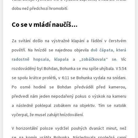
dobu než předchozí hromobití.
Co se v mládí naučíš…
Za svítání došlo na výstražné klapání a řádění v čerstvém
povětří. Na hnízdě se najednou objevila
dvě čápata, která
radostně hopsala, klapala a „zobáčkovala“ se
. Víc
rozdováděný byl Bohdan, Bohunka se mu spíše uhýbala. V 5:54
se spolu krátce prolétli, v 6:11 se Bohunka vydala na snídani.
Po osmé hodině se Bohdan předváděl před kamerou,
předvedl nám jeden nepodařený pokus o výskok na kameru
a následně poklepal zobákem na objektiv. Tím se natolik
vyčerpal, že musel zahájit hnízdoválení.
V horizontální poloze vydržel pouhých dvanáct minut, než
se na komín vrátila Bohunka. Následovala společná ranní