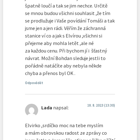
špatně loučí a tak se jim nechce. Určitě
se mnou budou všichni souhlasit ,že tím
se prodlužuje i Vaše povídání Tomáši a tak
jsme jen a jen rádi. Věřím že záchranná
stanice ví co a jak s Elvírou ,všichni si
přejeme aby mohla letět ,ale né
za každou cenu. Při bychom jí i šťastný
návrat. Možní Bohdan sleduje jestli to
pořádně natáčíte aby nebyla někde
chyba a přenos byl OK .
Odpovědět
18. 8. 2023 (13:30)
Lada
napsal:
Elvirko ,srdíčko moc na tebe myslím
a mám obrovskou radost ze zprávy co