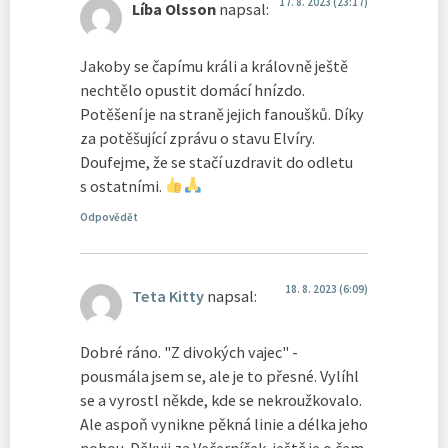
17. 8. 2023 (23:17)
Líba Olsson
napsal:
Jakoby se čapímu králi a královně ještě
nechtělo opustit domácí hnízdo.
Potěšení je na straně jejich fanoušků. Díky
za potěšující zprávu o stavu Elvíry.
Doufejme, že se stačí uzdravit do odletu
s ostatními.
Odpovědět
18. 8. 2023 (6:09)
Teta Kitty
napsal:
Dobré ráno. "Z divokých vajec" -
pousmála jsem se, ale je to přesné. Vylíhl
se a vyrostl někde, kde se nekroužkovalo.
Ale aspoň vynikne pěkná linie a délka jeho