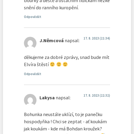
bouřky a deště a ostatním lidičkám hezké
snění do ranního kuropění.
Odpovědět
17. 8. 2023 (21:34)
J.Němcová
napsal:
děkujeme za dobré zprávy, snad bude mít
Elvíra štěstí
Odpovědět
17. 8. 2023 (22:32)
Lakysa
napsal:
Bohunka neustále uklízí, to je panečku
hospodyňka ! Chci se zeptat - ať koukám
jak koukám - kde má Bohdan kroužek?