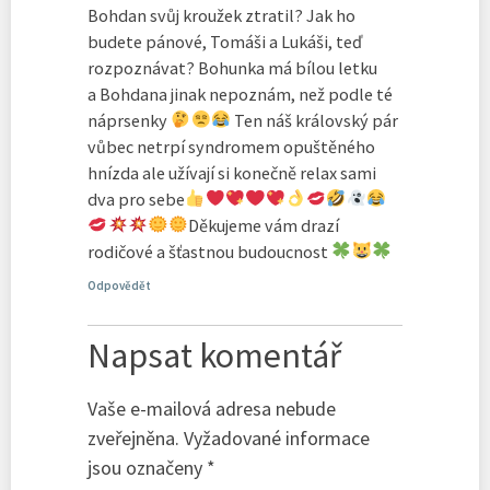
Bohdan svůj kroužek ztratil? Jak ho
budete pánové, Tomáši a Lukáši, teď
rozpoznávat? Bohunka má bílou letku
a Bohdana jinak nepoznám, než podle té
náprsenky
Ten náš královský pár
vůbec netrpí syndromem opuštěného
hnízda ale užívají si konečně relax sami
dva pro sebe
Děkujeme vám drazí
rodičové a šťastnou budoucnost
Odpovědět
Napsat komentář
Vaše e-mailová adresa nebude
zveřejněna.
Vyžadované informace
jsou označeny
*