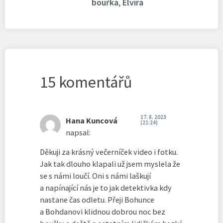
bouřka
,
Elvíra
15 komentářů
17. 8. 2023
Hana Kuncová
(21:24)
napsal:
Děkuji za krásný večerníček video i fotku.
Jak tak dlouho klapali už jsem myslela že
se s námi loučí. Oni s námi laškují
a napínající nás je to jak detektivka kdy
nastane čas odletu. Přeji Bohunce
a Bohdanovi klidnou dobrou noc bez