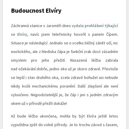
Budoucnost Elvíry
Záchranná stanice v Jaroměři dnes
vydala prohlášení týkající
se Elvíry
, navíc jsem telefonicky hovořil s panem Čípem.
Situace je následující: Jednalo se o vcelku běžný zánět očí, nic
exotického, ale z hlediska čápa je funkční zrak dost zásadním
smyslem pro jeho přežití. Nasazená léčba zabrala
nad očekávání dobře, jedno oko už je skoro zdravé. Přestože
se lepší i stav druhého oka, zcela zdravé bohužel asi nebude
nikdy kvůli mechanickému poranění. Další zlepšení ale není
vyloučeno. Nejpodstatnější je, že čáp i jen s jedním zdravým
okem už v přírodě přežít dokáže!
Až bude léčba ukončena, mohla by být Elvíra ještě letos
vypuštěna zpět do volné přírody. Je to trochu závod s časem,