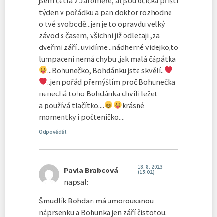
jsem četla z Jaroměře, ať jsou očička příští
týden v pořádku a pan doktor rozhodne
o tvé svobodě...jen je to opravdu velký
závod s časem, všichni již odletaji ,za
dveřmi září...uvidíme...nádherné videjko,to
lumpaceni nemá chybu ,jak malá čápátka
...Bohunečko, Bohdánku jste skvělí..
..jen pořád přemýšlím proč Bohunečka
nenechá toho Bohdánka chvíli ležet
a používá tlačítko....
krásné
momentky i počteničko....
Odpovědět
18. 8. 2023
Pavla Brabcová
(15:02)
napsal:
Šmudlík Bohdan má umorousanou
náprsenku a Bohunka jen září čistotou.