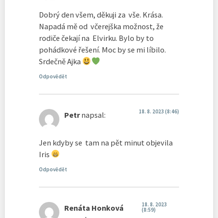
Dobrý den všem, děkuji za vše. Krása.
Napadá mě od včerejška možnost, že
rodiče čekají na Elvirku. Bylo by to
pohádkové řešení. Moc by se mi líbilo.
Srdečně Ajka
Odpovědět
18. 8. 2023 (8:46)
Petr
napsal:
Jen kdyby se tam na pět minut objevila
Iris
Odpovědět
18. 8. 2023
Renáta Honková
(8:59)