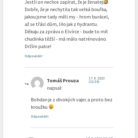
Jestli on nechce zapírat, že je ženatej
.
Dobře, že je nechytila tak velká bouřka,
jakou jsme tady měli my - hrom burácel,
až se třásl dům, lilo jak z hydrantu.
Děkuju za zprávu o Elvírce - bude to mít
chudinka těžší - má málo natrénováno.
Držím palce!
Odpovědět
17. 8. 2023
Tomáš Prouza
(22:34)
napsal:
Bohdan je z divokých vajec a proto bez
kroužku
Odpovědět