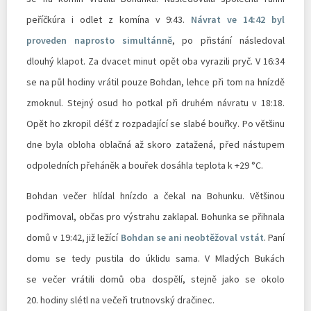
peříčkúra i odlet z komína v 9:43.
Návrat ve 14:42 byl
proveden naprosto simultánně
, po přistání následoval
dlouhý klapot. Za dvacet minut opět oba vyrazili pryč. V 16:34
se na půl hodiny vrátil pouze Bohdan, lehce při tom na hnízdě
zmoknul. Stejný osud ho potkal při druhém návratu v 18:18.
Opět ho zkropil déšť z rozpadající se slabé bouřky. Po většinu
dne byla obloha oblačná až skoro zatažená, před nástupem
odpoledních přeháněk a bouřek dosáhla teplota k +29 °C.
Bohdan večer hlídal hnízdo a čekal na Bohunku. Většinou
podřimoval, občas pro výstrahu zaklapal. Bohunka se přihnala
domů v 19:42, již ležící
Bohdan se ani neobtěžoval vstát
. Paní
domu se tedy pustila do úklidu sama. V Mladých Bukách
se večer vrátili domů oba dospělí, stejně jako se okolo
20. hodiny slétl na večeři trutnovský dračinec.