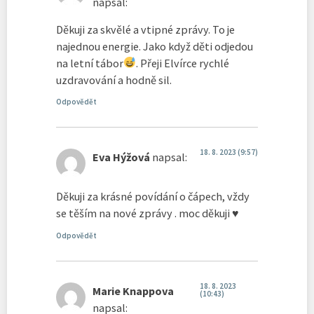
napsal:
Děkuji za skvělé a vtipné zprávy. To je
najednou energie. Jako když děti odjedou
na letní tábor
. Přeji Elvírce rychlé
uzdravování a hodně sil.
Odpovědět
18. 8. 2023 (9:57)
Eva Hýžová
napsal:
Děkuji za krásné povídání o čápech, vždy
se těším na nové zprávy . moc děkuji ♥️
Odpovědět
18. 8. 2023
Marie Knappova
(10:43)
napsal: