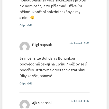
nohou. Děkuji za Večerníček, ještě je o čem
a o kom psát, je to příjemné. Užívají si
pěkné ukončení hnízdní sezóny a my
s nimi
Odpovědět
18. 8. 2023 (7:09)
Pigi
napsal:
Je možné, že Bohdan s Bohunkou
podvědomě čekají na Elvíru ? Kéž by se jí
podařilo uzdravit a odletět s ostatními.
Díky za vše, pánové.
Odpovědět
18. 8. 2023 (8:06)
Ajka
napsal: