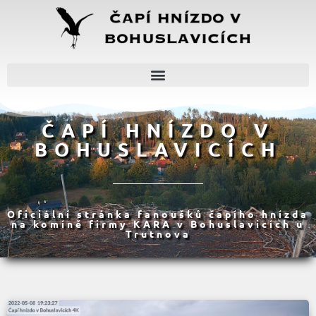
ČAPÍ HNÍZDO V
BOHUSLAVICÍCH
Oficiální stránka fanoušků čapího hnízda
na komíně firmy KARA v Bohuslavicích u
Trutnova