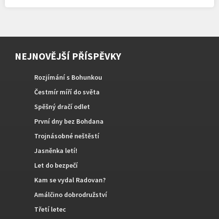
NEJNOVĚJŠÍ PŘÍSPĚVKY
Rozjímání s Bohunkou
Čestmír míří do světa
Spěšný dračí odlet
První dny bez Bohdana
Trojnásobné neštěstí
Jasněnka letí!
Let do bezpečí
Kam se vydal Radovan?
Amálčino dobrodružství
Třetí letec