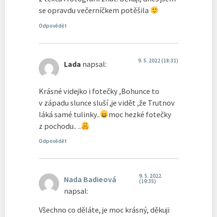
se opravdu večerníčkem potěšila
Odpovědět
9. 5. 2022 (18:31)
Lada
napsal:
Krásné videjko i fotečky ,Bohunce to
v západu slunce sluší ,je vidět ,že Trutnov
láká samé tulinky..
moc hezké fotečky
z pochodu.. ..
Odpovědět
9. 5. 2022
Nada Badieová
(19:35)
napsal:
Všechno co děláte, je moc krásný, děkuji