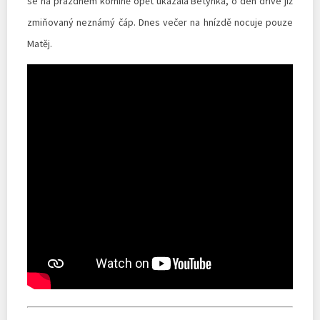
se na prázdném komíně opět ukázala Betynka, o den dříve již
zmiňovaný neznámý čáp. Dnes večer na hnízdě nocuje pouze
Matěj.