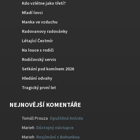
Kdo vzlétne jako třetí?
Mladí lovci
Manka ve vzduchu
Radovanovy radovánky
Létající Čestmír
Na louce s rodiči
Rodičovský servis
Setkání pod komínem 2026
Hledání odvahy
Tragický první let
NEJNOVĚJŠÍ KOMENTÁŘE
Tomáš Prouza
:
Opuštěná hnízda
Marieh
:
Důstojný nástupce
Marieh
:
Rozjímání s Bohunkou