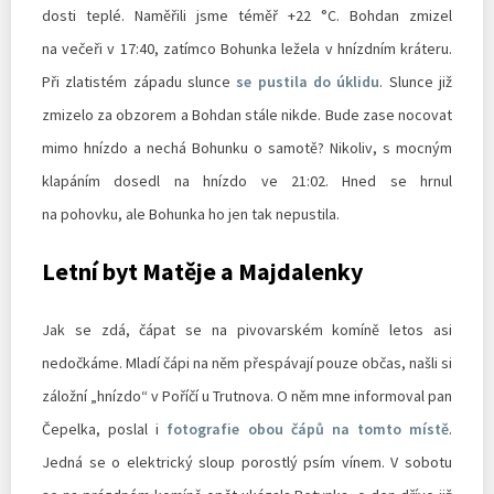
dosti teplé. Naměřili jsme téměř +22 °C. Bohdan zmizel
na večeři v 17:40, zatímco Bohunka ležela v hnízdním kráteru.
Při zlatistém západu slunce
se pustila do úklidu
. Slunce již
zmizelo za obzorem a Bohdan stále nikde. Bude zase nocovat
mimo hnízdo a nechá Bohunku o samotě? Nikoliv, s mocným
klapáním dosedl na hnízdo ve 21:02. Hned se hrnul
na pohovku, ale Bohunka ho jen tak nepustila.
Letní byt Matěje a Majdalenky
Jak se zdá, čápat se na pivovarském komíně letos asi
nedočkáme. Mladí čápi na něm přespávají pouze občas, našli si
záložní „hnízdo“ v Poříčí u Trutnova. O něm mne informoval pan
Čepelka, poslal i
fotografie obou čápů na tomto místě
.
Jedná se o elektrický sloup porostlý psím vínem. V sobotu