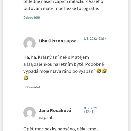
ohledne nasich capich milacku.Z Vaseho
putovani mate moc hezke fotografie.
Odpovědět
8. 5. 2022 (23:34)
Líba Olsson
napsal:
Ha, ha. Krásný snímek s Matějem
a Majdalenkou na letním bytě. Podobně
vypadá moje hlava ráno po vyspání.
Odpovědět
8. 5. 2022
Jana Rosáková
(23:49)
napsal:
Opět moc hezky napsáno, děkujeme...