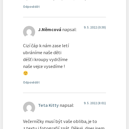
Odpovědět
9. 5. 2022 (0:38)
J.Němcová
napsal:
Cizí čáp k nám zase letí
ubráníme naše děti
déšť i kroupy vydržíme
naše vejce vysedíme !
Odpovědět
9. 5. 2022 (8:01)
Teta Kitty
napsal:
Večerníčky musí být vaše obliba, je to
z textu i fotografií znát. Děkuji, dnes jsem