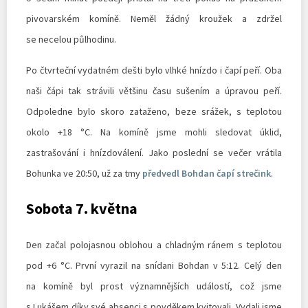
pivovarském komíně. Neměl žádný kroužek a zdržel
se necelou půlhodinu.
Po čtvrteční vydatném dešti bylo vlhké hnízdo i čapí peří. Oba
naši čápi tak strávili většinu času sušením a úpravou peří.
Odpoledne bylo skoro zataženo, beze srážek, s teplotou
okolo +18 °C. Na komíně jsme mohli sledovat úklid,
zastrašování i hnízdoválení. Jako poslední se večer vrátila
Bohunka ve 20:50, už za tmy
předvedl Bohdan čapí strečink
.
Sobota 7. května
Den začal polojasnou oblohou a chladným ránem s teplotou
pod +6 °C. První vyrazil na snídani Bohdan v 5:12. Celý den
na komíně byl prost významnějších událostí, což jsme
s Lukášem díky své absenci s povděkem kvitovali. Vydali jsme