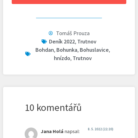
Tomáš Prouza
Deník 2022
,
Trutnov
Bohdan
,
Bohunka
,
Bohuslavice
,
hnízdo
,
Trutnov
10 komentářů
8. 5. 2022 (22:20)
Jana Holá
napsal: