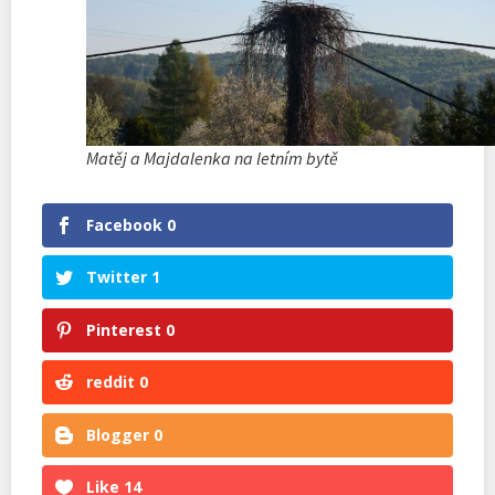
Matěj a Majdalenka na letním bytě
Facebook
0
Twitter
1
Pinterest
0
reddit
0
Blogger
0
Like
14