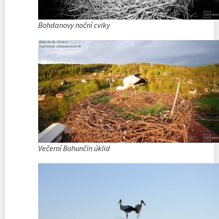
Bohdanovy noční cviky
Večerní Bohunčin úklid