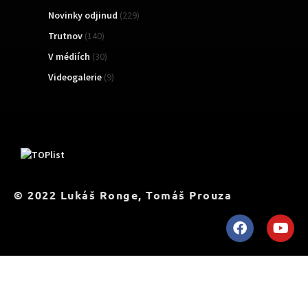
Novinky odjinud
(229)
Trutnov
(140)
V médiích
(30)
Videogalerie
(9)
TOPList
© 2022 Lukáš Ronge, Tomáš Prouza