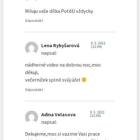
Miluju vaše dílka.Potěší vždycky.
Odpovědět
8. 5. 2022
Lena Rybyšarová
(22:44)
napsal:
nádherné video na dobrou noc,moc
děkuji,
večerníček splnil svůj účel
Odpovědět
8. 5. 2022
Adina Velasova
(22:58)
napsal:
Dekujeme,moc si vazime Vasi prace