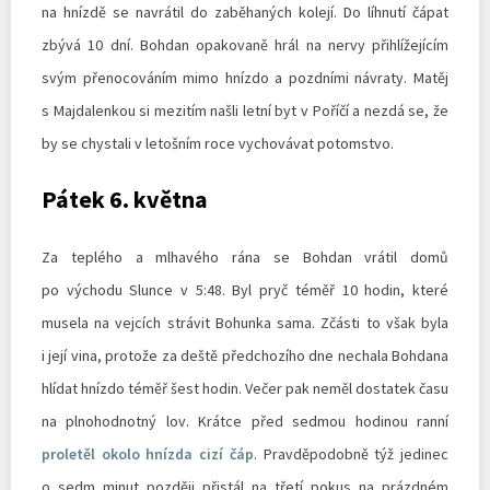
na hnízdě se navrátil do zaběhaných kolejí. Do líhnutí čápat
zbývá 10 dní. Bohdan opakovaně hrál na nervy přihlížejícím
svým přenocováním mimo hnízdo a pozdními návraty. Matěj
s Majdalenkou si mezitím našli letní byt v Poříčí a nezdá se, že
by se chystali v letošním roce vychovávat potomstvo.
Pátek 6. května
Za teplého a mlhavého rána se Bohdan vrátil domů
po východu Slunce v 5:48. Byl pryč téměř 10 hodin, které
musela na vejcích strávit Bohunka sama. Zčásti to však byla
i její vina, protože za deště předchozího dne nechala Bohdana
hlídat hnízdo téměř šest hodin. Večer pak neměl dostatek času
na plnohodnotný lov. Krátce před sedmou hodinou ranní
proletěl okolo hnízda cizí čáp
. Pravděpodobně týž jedinec
o sedm minut později přistál na třetí pokus na prázdném