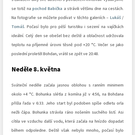
se totiž na
pochod Babička
a strávili většinu dne na cestách.
Na fotografie se můžete podívat v těchto galeriích –
Lukáš
/
Tomáš
. Počasí bylo pro pěší turistiku i sezení na vajíčkách
ideální. Celý den se obešel bez deště a oblačnost udržovala
teplotu na příjemné úrovni těsně pod +20 °C. Večer se jako
poslední proletěl Bohdan, vrátil se zpět ve 20:48.
Neděle 8. května
Sváteční neděle začala jasnou oblohou s ranním minimem
okolo +4 °C. Bohunka slétla z komína již v 4:56, na Bohdana
přišla řada v 6:33. Jeho start byl podoben spíše odletu orla
nežli čápa. Bohunka strávila ráno nošením suchého listí. Asi
cítila ve vzduchu další vodu, která začala na hnízdo dopadat
během odpoledne. Deště však nebylo mnoho, počasí bylo