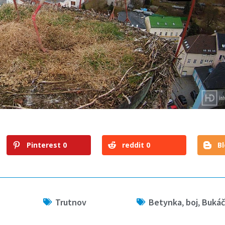
Pinterest
0
reddit
0
B
Trutnov
Betynka
,
boj
,
Bukáč