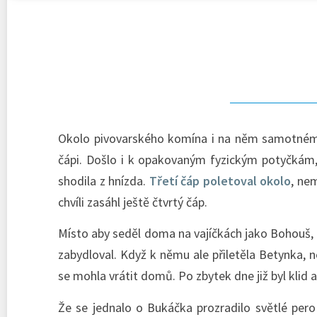
Okolo pivovarského komína i na něm samotném se
čápi. Došlo i k opakovaným fyzickým potyčkám,
shodila z hnízda.
Třetí čáp poletoval okolo
, ne
chvíli zasáhl ještě čtvrtý čáp.
Místo aby seděl doma na vajíčkách jako Bohouš, d
zabydloval. Když k němu ale přiletěla Betynka, 
se mohla vrátit domů. Po zbytek dne již byl klid a
Že se jednalo o Bukáčka prozradilo světlé per