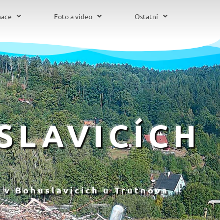
mace
Foto a video
Ostatní
SLAVICÍCH
 v Bohuslavicích u Trutnova