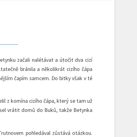
ynku začali nalétávat a útočit dva cizí
tečně bránila a několikrát cizího čápa
nějším čapím samcem. Do bitky však v té
lil z komína cizího čápa, který se tam už
musel vrátit domů do Buků, takže Betynka
 Trutnovem pohledával zůstává otázkou.