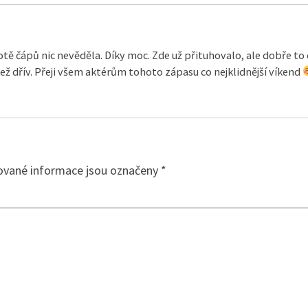
otě čápů nic nevěděla. Díky moc. Zde už přituhovalo, ale dobře to
 než dřív. Přeji všem aktérům tohoto zápasu co nejklidnější víkend
ované informace jsou označeny
*