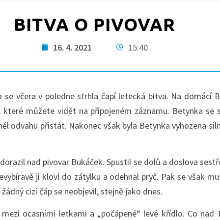
BITVA O PIVOVAR
16. 4. 2021
15:40
 včera v poledne strhla čapí letecká bitva. Na domácí Bet
 které můžete vidět na připojeném záznamu. Betynka se sta
měl odvahu přistát. Nakonec však byla Betynka vyhozena sil
orazil nad pivovar Bukáček. Spustil se dolů a doslova sestře
nevybíravě ji klovl do zátylku a odehnal pryč. Pak se však 
 žádný cizí čáp se neobjevil, stejně jako dnes.
o mezi ocasními letkami a „počápené“ levé křídlo. Co nad