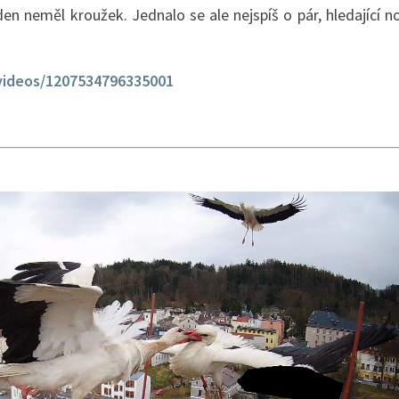
den neměl kroužek. Jednalo se ale nejspíš o pár, hledající
videos/1207534796335001