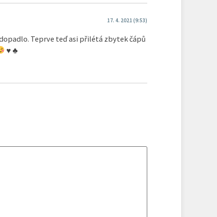
17. 4. 2021 (9:53)
 dopadlo. Teprve teď asi přilétá zbytek čápů
♥
♣