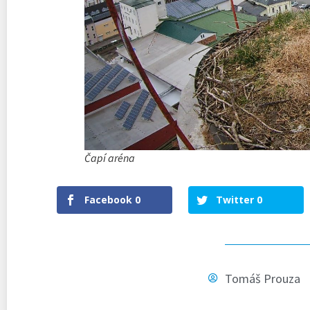
Čapí aréna
Facebook
0
Twitter
0
Tomáš Prouza