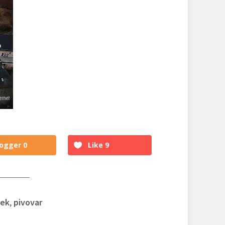
logger
0
Like
9
ek
,
pivovar