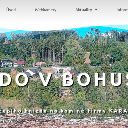
Úvod
Webkamery
Aktuality
Infor
ZDO V BOHU
 čapího hnízda na komíně firmy KARA