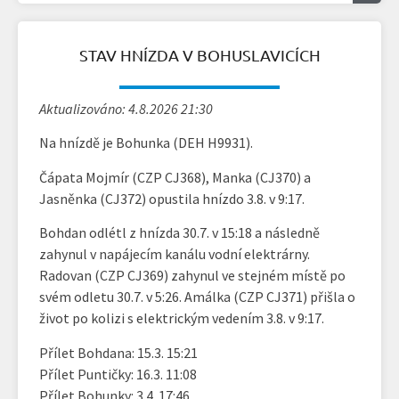
STAV HNÍZDA V BOHUSLAVICÍCH
Aktualizováno: 4.8.2026 21:30
Na hnízdě je Bohunka (DEH H9931).
Čápata Mojmír (CZP CJ368), Manka (CJ370) a
Jasněnka (CJ372) opustila hnízdo 3.8. v 9:17.
Bohdan odlétl z hnízda 30.7. v 15:18 a následně
zahynul v napájecím kanálu vodní elektrárny.
Radovan (CZP CJ369) zahynul ve stejném místě po
svém odletu 30.7. v 5:26. Amálka (CZP CJ371) přišla o
život po kolizi s elektrickým vedením 3.8. v 9:17.
Přílet Bohdana: 15.3. 15:21
Přílet Puntičky: 16.3. 11:08
Přílet Bohunky: 3.4. 17:46