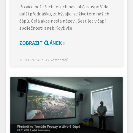
Po více než třech letech nastal čas uspořádat
další přednášku, zabývající se životem našich
čápů. Celá akce nesla název „Šest let v čapí
společnosti aneb Když vše
ZOBRAZIT ČLÁNEK »
30. 11. 2024
17 komentářů