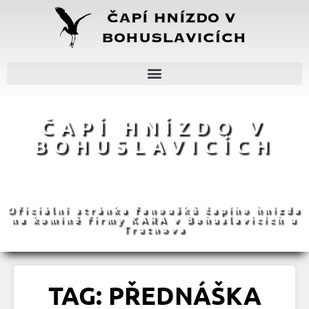
ČAPÍ HNÍZDO V
BOHUSLAVICÍCH
Oficiální stránka fanoušků čapího hnízda
na komíně firmy KARA v Bohuslavicích u
Trutnova
TAG: PŘEDNÁŠKA