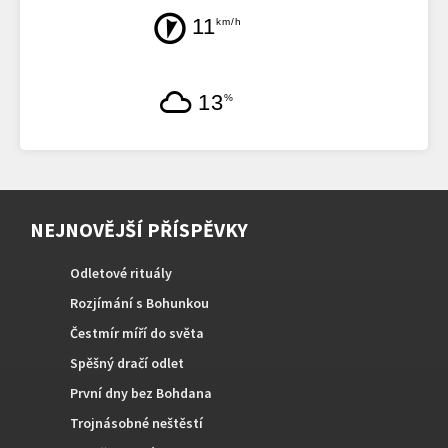
11
km/h
13
%
NEJNOVĚJŠÍ PŘÍSPĚVKY
Odletové rituály
Rozjímání s Bohunkou
Čestmír míří do světa
Spěšný dračí odlet
První dny bez Bohdana
Trojnásobné neštěstí