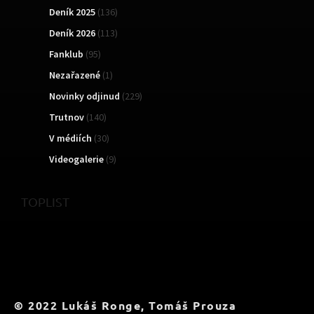
Deník 2025
(136)
Deník 2026
(113)
Fanklub
(95)
Nezařazené
(1)
Novinky odjinud
(229)
Trutnov
(140)
V médiích
(30)
Videogalerie
(9)
TOPLIST
© 2022 Lukáš Ronge, Tomáš Prouza