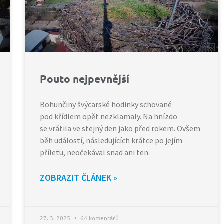
Pouto nejpevnější
Bohunčiny švýcarské hodinky schované
pod křídlem opět nezklamaly. Na hnízdo
se vrátila ve stejný den jako před rokem. Ovšem
běh událostí, následujících krátce po jejím
příletu, neočekával snad ani ten
ZOBRAZIT ČLÁNEK »
27. 3. 2025
64 komentářů