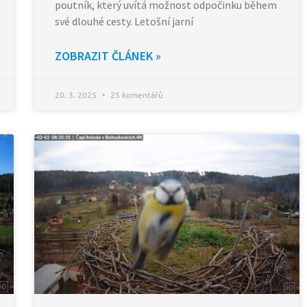
poutník, který uvítá možnost odpočinku během
své dlouhé cesty. Letošní jarní
ZOBRAZIT ČLÁNEK »
20. 3. 2025
25 komentářů