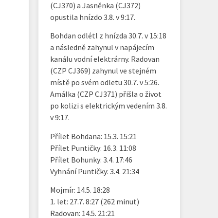
(CJ370) a Jasněnka (CJ372)
opustila hnízdo 3.8. v 9:17.
Bohdan odlétl z hnízda 30.7. v 15:18
a následně zahynul v napájecím
kanálu vodní elektrárny. Radovan
(CZP CJ369) zahynul ve stejném
místě po svém odletu 30.7. v 5:26.
Amálka (CZP CJ371) přišla o život
po kolizi s elektrickým vedením 3.8.
v 9:17.
Přílet Bohdana: 15.3. 15:21
Přílet Puntičky: 16.3. 11:08
Přílet Bohunky: 3.4. 17:46
Vyhnání Puntičky: 3.4. 21:34
Mojmír: 14.5. 18:28
1. let: 27.7. 8:27 (262 minut)
Radovan: 14.5. 21:21