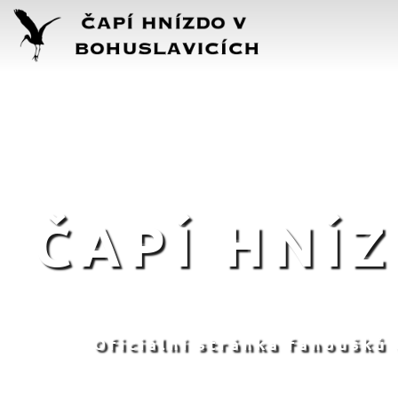
ČAPÍ HNÍ
Oficiální stránka fanoušků