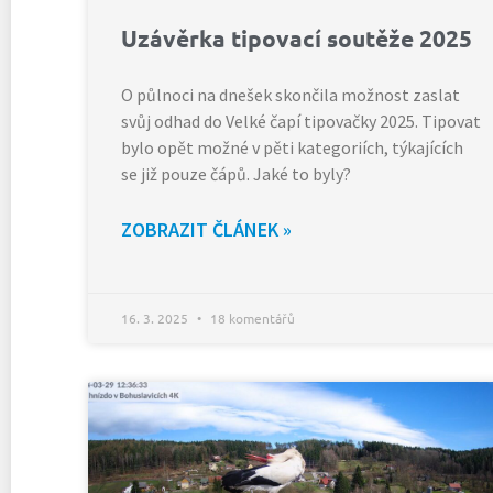
Uzávěrka tipovací soutěže 2025
O půlnoci na dnešek skončila možnost zaslat
svůj odhad do Velké čapí tipovačky 2025. Tipovat
bylo opět možné v pěti kategoriích, týkajících
se již pouze čápů. Jaké to byly?
ZOBRAZIT ČLÁNEK »
16. 3. 2025
18 komentářů