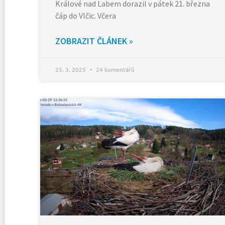
Králové nad Labem dorazil v pátek 21. března
čáp do Vlčic. Včera
ZOBRAZIT ČLÁNEK »
25. 3. 2025
24 komentářů