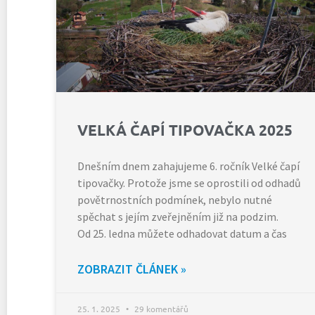
VELKÁ ČAPÍ TIPOVAČKA 2025
Dnešním dnem zahajujeme 6. ročník Velké čapí
tipovačky. Protože jsme se oprostili od odhadů
povětrnostních podmínek, nebylo nutné
spěchat s jejím zveřejněním již na podzim.
Od 25. ledna můžete odhadovat datum a čas
ZOBRAZIT ČLÁNEK »
25. 1. 2025
29 komentářů