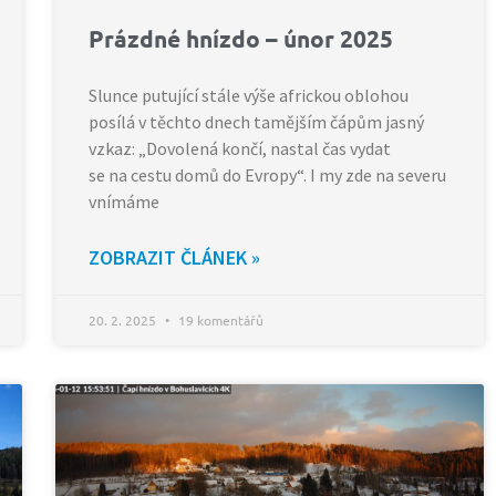
Prázdné hnízdo – únor 2025
Slunce putující stále výše africkou oblohou
posílá v těchto dnech tamějším čápům jasný
vzkaz: „Dovolená končí, nastal čas vydat
se na cestu domů do Evropy“. I my zde na severu
vnímáme
ZOBRAZIT ČLÁNEK »
20. 2. 2025
19 komentářů