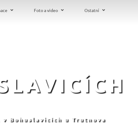
mace
Foto a video
Ostatní
SLAVICÍCH
 v Bohuslavicích u Trutnova