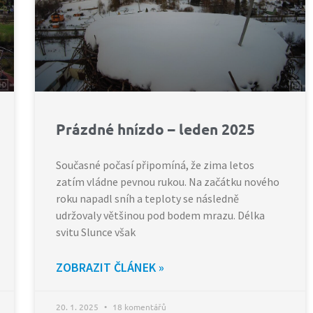
Prázdné hnízdo – leden 2025
Současné počasí připomíná, že zima letos
zatím vládne pevnou rukou. Na začátku nového
roku napadl sníh a teploty se následně
udržovaly většinou pod bodem mrazu. Délka
svitu Slunce však
ZOBRAZIT ČLÁNEK »
20. 1. 2025
18 komentářů