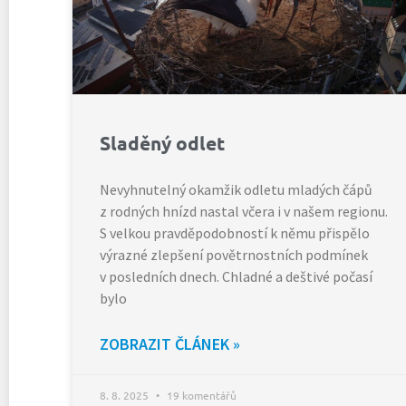
Sladěný odlet
Nevyhnutelný okamžik odletu mladých čápů
z rodných hnízd nastal včera i v našem regionu.
S velkou pravděpodobností k němu přispělo
výrazné zlepšení povětrnostních podmínek
v posledních dnech. Chladné a deštivé počasí
bylo
ZOBRAZIT ČLÁNEK »
8. 8. 2025
19 komentářů