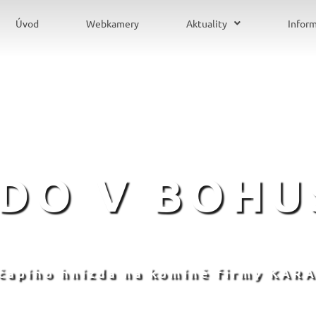
Úvod
Webkamery
Aktuality
Infor
ZDO V BOHU
 čapího hnízda na komíně firmy KARA