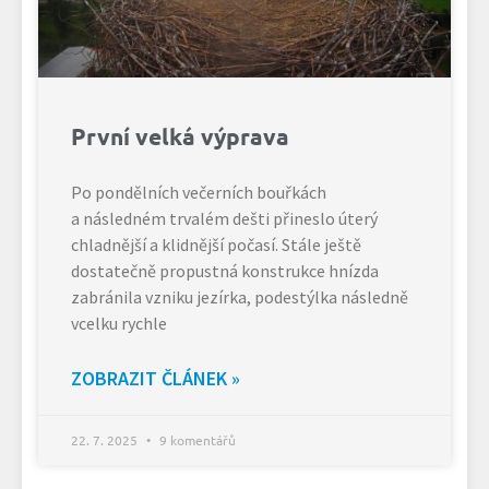
První velká výprava
Po pondělních večerních bouřkách
a následném trvalém dešti přineslo úterý
chladnější a klidnější počasí. Stále ještě
dostatečně propustná konstrukce hnízda
zabránila vzniku jezírka, podestýlka následně
vcelku rychle
ZOBRAZIT ČLÁNEK »
22. 7. 2025
9 komentářů