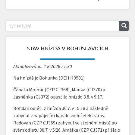
STAV HNÍZDA V BOHUSLAVICÍCH
Aktualizováno: 4.8.2026 21:30
Na hnízdě je Bohunka (DEH H9931).
Čápata Mojmír (CZP CJ368), Manka (CJ370) a
Jasněnka (CJ372) opustila hnízdo 3.8. v 9:17.
Bohdan odlétl z hnízda 30.7. v 15:18 a následně
zahynul v napájecím kanálu vodní elektrárny.
Radovan (CZP CJ369) zahynul ve stejném místě po
svém odletu 30.7. v 5:26. Amálka (CZP CJ371) přišla o