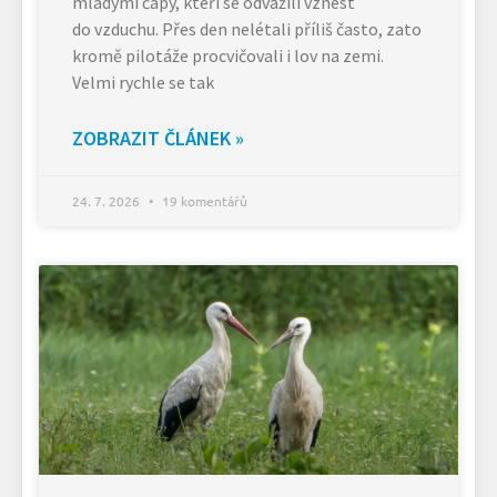
mladými čápy, kteří se odvážili vznést
do vzduchu. Přes den nelétali příliš často, zato
kromě pilotáže procvičovali i lov na zemi.
Velmi rychle se tak
ZOBRAZIT ČLÁNEK »
24. 7. 2026
19 komentářů