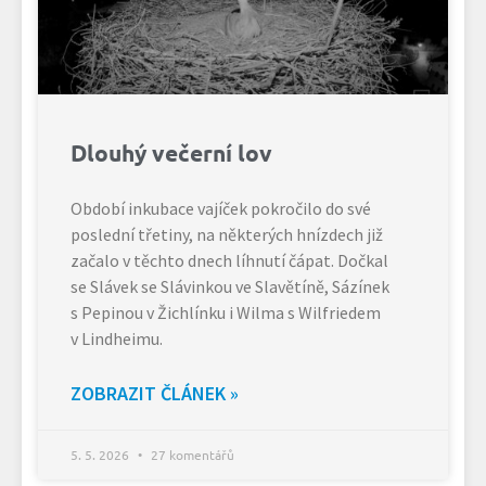
Dlouhý večerní lov
Období inkubace vajíček pokročilo do své
poslední třetiny, na některých hnízdech již
začalo v těchto dnech líhnutí čápat. Dočkal
se Slávek se Slávinkou ve Slavětíně, Sázínek
s Pepinou v Žichlínku i Wilma s Wilfriedem
v Lindheimu.
ZOBRAZIT ČLÁNEK »
5. 5. 2026
27 komentářů