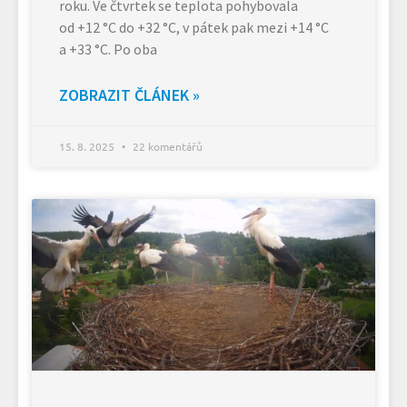
roku. Ve čtvrtek se teplota pohybovala
od +12 °C do +32 °C, v pátek pak mezi +14 °C
a +33 °C. Po oba
ZOBRAZIT ČLÁNEK »
15. 8. 2025
22 komentářů