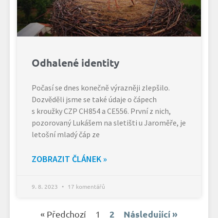
Odhalené identity
Počasí se dnes konečně výrazněji zlepšilo.
Dozvěděli jsme se také údaje o čápech
s kroužky CZP CH854 a CE556. První z nich,
pozorovaný Lukášem na sletišti u Jaroměře, je
letošní mladý čáp ze
ZOBRAZIT ČLÁNEK »
9. 8. 2023
17 komentářů
2
Následující »
« Předchozí
1