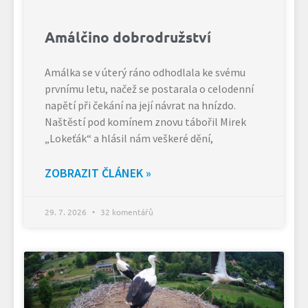
Amálčino dobrodružství
Amálka se v úterý ráno odhodlala ke svému
prvnímu letu, načež se postarala o celodenní
napětí při čekání na její návrat na hnízdo.
Naštěstí pod komínem znovu tábořil Mirek
„Lokeťák“ a hlásil nám veškeré dění,
ZOBRAZIT ČLÁNEK »
29. 7. 2026
32 komentářů