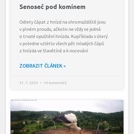
Senoseč pod komínem
Odlety čápat z hnízd na shromaždiště jsou
v plném proudu, ačkoliv ne vždy se jedná
o trvalé opuštění hnízda. Kupříkladu v úterý
v poledne vzlétlo všech pět mladých čápů
z hnízda ve Slavětíně a k nocování
ZOBRAZIT ČLÁNEK »
31. 7. 2024
14 komentářů