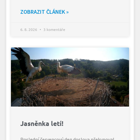
ZOBRAZIT ČLÁNEK »
6. 8. 2026
3 komentáře
Jasněnka letí!
Poslední červencový den doslova překypoval