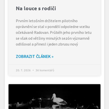
Na louce s rodiči
Prvním letošním držitelem pilotního
oprávnění se stal v pondělí odpoledne vcelku
očekávaně Radovan. Průběh jeho prvního letu
se však od většiny minulých sezón významně
odlišoval a přinesl i jeden zbrusu nový
ZOBRAZIT ČLÁNEK »
20. 7. 2026
36 komentářů