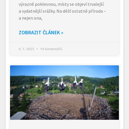
výrazně poklesnou, místy se objeví trvalejší
a vydatnější srážky. Na déšť ostatně příroda –
a nejen ona,
ZOBRAZIT ČLÁNEK »
6. 7. 2025
14 komentářů