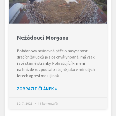
Nežádoucí Morgana
Bohdanova neúnavná péče o nasycenost
dračích žaludků je sice chvályhodná, má však
i své stinné stránky. Pokračující krmení
na hnízdě rozpoutalo stejně jako v minulých
letech agresi mezi jinak
ZOBRAZIT ČLÁNEK »
30. 7. 2025
11 komentářů