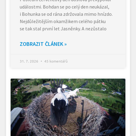
událostmi. Bohdan se po celý den neukázal,
i Bohunka se od rána zdržovala mimo hnízdo.
Nejdůležitějším okamžikem celého pátku
se tak stal první let Jasněnky. A nezůstalo
ZOBRAZIT ČLÁNEK »
31. 7. 2026
45 komentářů