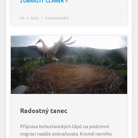
ZOBRAZIT ČLÁNEK »
29. 7. 2025
14 komentářů
Radostný tanec
Příprava bohuslavických čápů na podzimní
migraci nadále pokračovala. Kromě ranního