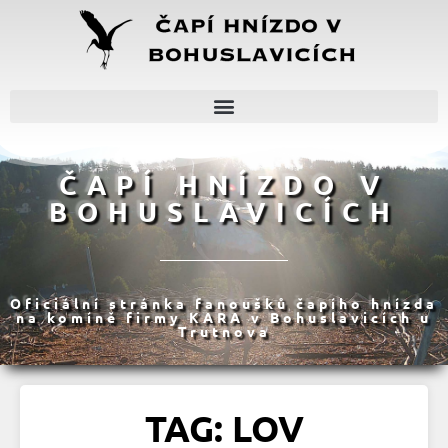
ČAPÍ HNÍZDO V
BOHUSLAVICÍCH
Oficiální stránka fanoušků čapího hnízda
na komíně firmy KARA v Bohuslavicích u
Trutnova
TAG: LOV