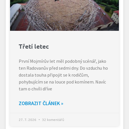
Třetí letec
První Mojmírův let měl podobný scénář, jako
ten Radovanův před sedmi dny. Do vzduchu ho
dostala touha připojit se k rodičům,
pohybujícím se na louce pod komínem. Navíc
tam o chvíli dříve
ZOBRAZIT ČLÁNEK »
27. 7. 2026
32 komentářů