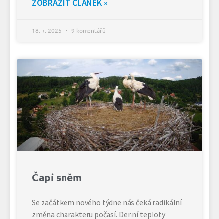
ZOBRAZIT ČLÁNEK »
18. 7. 2025
9 komentářů
Čapí sněm
Se začátkem nového týdne nás čeká radikální
změna charakteru počasí. Denní teploty