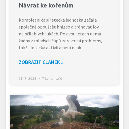
Návrat ke kořenům
Kompletní čapí letecká jednotka začala
společně opouštět hnízdo a trénovat lov
na přilehlých lukách. Po dvou letech nemá
žádný z mladých čápů zdravotní problémy,
takže letecká aktivita není nijak
ZOBRAZIT ČLÁNEK »
25. 7. 2025
7 komentářů