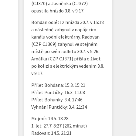
(CJ370) a Jasněnka (CJ372)
opustila hnízdo 3.8. v 9:17.
Bohdan odlétl z hnízda 30.7. v 15:18
a následně zahynul v napájecím
kanálu vodní elektrárny. Radovan
(CZP CJ369) zahynul ve stejném
místě po svém odletu 30.7. v 5:26.
Amálka (CZP CJ371) přišla o život
po kolizi s elektrickým vedením 3.8.
v 9:17.
Přílet Bohdana: 15.3. 15:21
Přílet Puntičky: 16.3. 11:08
Přílet Bohunky: 3.4. 17:46
Vyhnání Puntičky: 3.4. 21:34
Mojmír: 14.5. 18:28
1. let: 27.7. 8:27 (262 minut)
Radovan: 14.5. 21:21