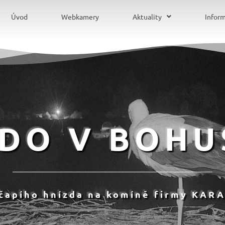
Úvod
Webkamery
Aktuality
Infor
ZDO V BOHU
 čapího hnízda na komíně firmy KARA