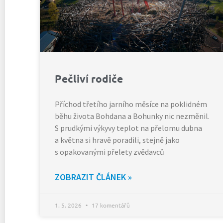
Pečliví rodiče
Příchod třetího jarního měsíce na poklidném
běhu života Bohdana a Bohunky nic nezměnil.
S prudkými výkyvy teplot na přelomu dubna
a května si hravě poradili, stejně jako
s opakovanými přelety zvědavců
ZOBRAZIT ČLÁNEK »
1. 5. 2026
17 komentářů