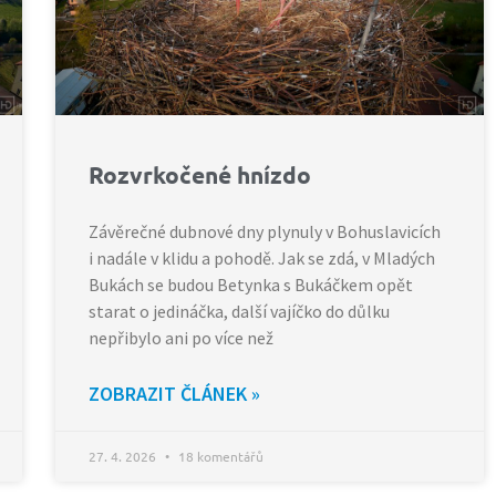
Rozvrkočené hnízdo
Závěrečné dubnové dny plynuly v Bohuslavicích
i nadále v klidu a pohodě. Jak se zdá, v Mladých
Bukách se budou Betynka s Bukáčkem opět
starat o jedináčka, další vajíčko do důlku
nepřibylo ani po více než
ZOBRAZIT ČLÁNEK »
27. 4. 2026
18 komentářů