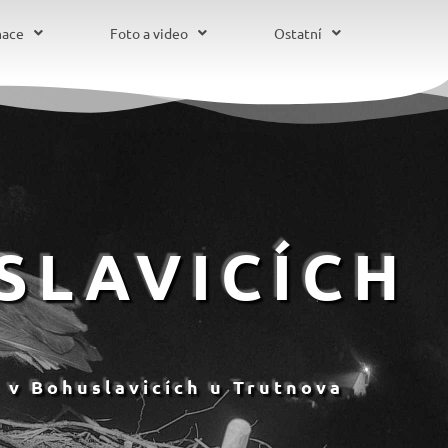
mace
Foto a video
Ostatní
SLAVICÍCH
 v Bohuslavicích u Trutnova