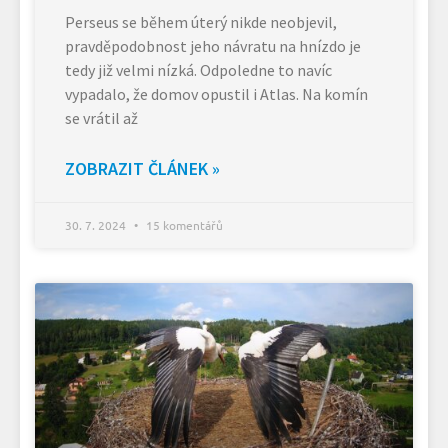
Perseus se během úterý nikde neobjevil,
pravděpodobnost jeho návratu na hnízdo je
tedy již velmi nízká. Odpoledne to navíc
vypadalo, že domov opustil i Atlas. Na komín
se vrátil až
ZOBRAZIT ČLÁNEK »
30. 7. 2024
15 komentářů