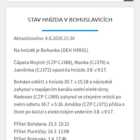
STAV HNÍZDA V BOHUSLAVICÍCH
Aktualizováno: 4.8.2026 21:30
Na hnízdě je Bohunka (DEH H9931).
Čápata Mojmír (CZP CJ368), Manka (CJ370) a
Jasněnka (CJ372) opustila hnízdo 3.8. v 9:17.
Bohdan odlétl z hnízda 30.7. v 15:18 a následně
zahynul v napájecím kanálu vodní elektrárny.
Radovan (CZP CJ369) zahynul ve stejném místě po
svém odletu 30.7. v 5:26. Amálka (CZP CJ371) přišla o
život po kolizi s elektrickým vedením 3.8. v 9:17.
Přílet Bohdana: 15.3. 15:21
Přílet Puntičky: 16.3. 11:08
Přílet Bohunky: 3.4. 17:46