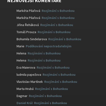
NEJNOVĚJŠÍ KOMENTÁŘE
Markéta Pilařová
:
Rozjímání s Bohunkou
Markéta Pilařová
:
Rozjímání s Bohunkou
Jiřina Řeháková
:
Rozjímání s Bohunkou
Tomáš Prouza
:
Rozjímání s Bohunkou
Bohumila Sindelarova
:
Rozjímání s Bohunkou
Marie
:
Poděkování nepostradatelným
Helena
:
Rozjímání s Bohunkou
Helena
:
Rozjímání s Bohunkou
Eva Maierova
:
Rozjímání s Bohunkou
ludmila papežova
:
Rozjímání s Bohunkou
Vlastislav Martínek
:
Rozjímání s Bohunkou
Marta Hrubá
:
Rozjímání s Bohunkou
Dagmar
:
Rozjímání s Bohunkou
Daniel Král
:
Rozjímání s Bohunkou