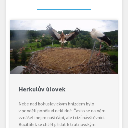
Herkulův úlovek
Nebe nad bohuslavickým hnízdem bylo
v pondělí poněkud neklidné. Často se na něm
vznášeli nejen naši čápi, ale i cizí návštěvníci.
Bucifálek se chtěl přidat k trutnovským