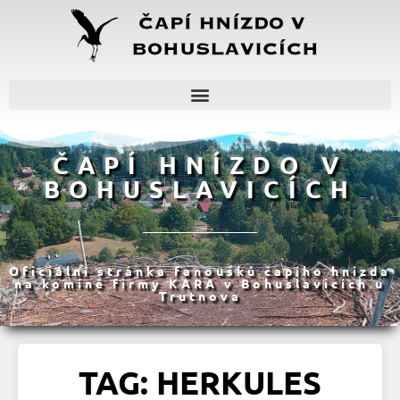
ČAPÍ HNÍZDO V
BOHUSLAVICÍCH
Oficiální stránka fanoušků čapího hnízda
na komíně firmy KARA v Bohuslavicích u
Trutnova
TAG: HERKULES