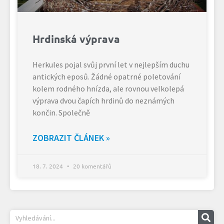
Hrdinská výprava
Herkules pojal svůj první let v nejlepším duchu
antických eposů. Žádné opatrné poletování
kolem rodného hnízda, ale rovnou velkolepá
výprava dvou čapích hrdinů do neznámých
končin. Společně
ZOBRAZIT ČLÁNEK »
18. 7. 2024
20 komentářů