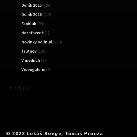
Deník 2025
(136)
Deník 2026
(112)
Fanklub
(95)
Nezařazené
(1)
Novinky odjinud
(229)
Trutnov
(140)
V médiích
(30)
Videogalerie
(9)
TOPLIST
© 2022 Lukáš Ronge, Tomáš Prouza