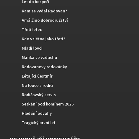
Let do bezpečí
Kam se vydal Radovan?
Amálčino dobrodružství
Třetí letec
Kdo vzlétne jako třetí?
Mladí lovci
Manka ve vzduchu
Radovanovy radovánky
Létající Čestmír
Na louce s rodiči
Rodičovský servis
Setkání pod komínem 2026
Hledání odvahy
Tragický první let