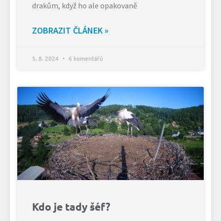
drakům, když ho ale opakovaně
ZOBRAZIT ČLÁNEK »
5. 8. 2024
6 komentářů
Kdo je tady šéf?