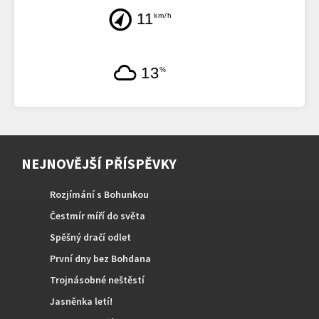
11
km/h
13
%
NEJNOVĚJŠÍ PŘÍSPĚVKY
Rozjímání s Bohunkou
Čestmír míří do světa
Spěšný dračí odlet
První dny bez Bohdana
Trojnásobné neštěstí
Jasněnka letí!