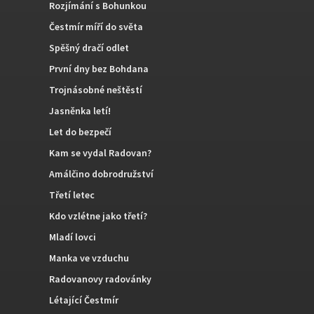
Rozjímání s Bohunkou
Čestmír míří do světa
Spěšný dračí odlet
První dny bez Bohdana
Trojnásobné neštěstí
Jasněnka letí!
Let do bezpečí
Kam se vydal Radovan?
Amálčino dobrodružství
Třetí letec
Kdo vzlétne jako třetí?
Mladí lovci
Manka ve vzduchu
Radovanovy radovánky
Létající Čestmír