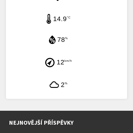
14.9
°C
78
%
12
km/h
2
%
NEJNOVĚJŠÍ PŘÍSPĚVKY