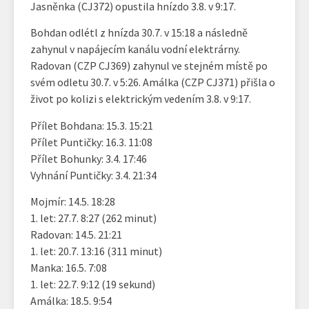
Jasněnka (CJ372) opustila hnízdo 3.8. v 9:17.
Bohdan odlétl z hnízda 30.7. v 15:18 a následně
zahynul v napájecím kanálu vodní elektrárny.
Radovan (CZP CJ369) zahynul ve stejném místě po
svém odletu 30.7. v 5:26. Amálka (CZP CJ371) přišla o
život po kolizi s elektrickým vedením 3.8. v 9:17.
Přílet Bohdana: 15.3. 15:21
Přílet Puntičky: 16.3. 11:08
Přílet Bohunky: 3.4. 17:46
Vyhnání Puntičky: 3.4. 21:34
Mojmír: 14.5. 18:28
1. let: 27.7. 8:27 (262 minut)
Radovan: 14.5. 21:21
1. let: 20.7. 13:16 (311 minut)
Manka: 16.5. 7:08
1. let: 22.7. 9:12 (19 sekund)
Amálka: 18.5. 9:54