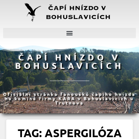
ČAPÍ HNÍZDO V
BOHUSLAVICÍCH
Oficiální stránka fanoušků čapího hnízda
na komíně firmy KARA v Bohuslavicích u
Trutnova
TAG: ASPERGILÓZA