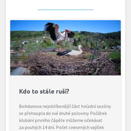
Kdo to stále ruší?
Bohdanova nejoblíbenější část hnízdní sezóny
se přehoupla do své druhé poloviny. Počátek
klubání prvního čápěte můžeme očekávat
za pouhých 14 dní. Počet snesených vajíček