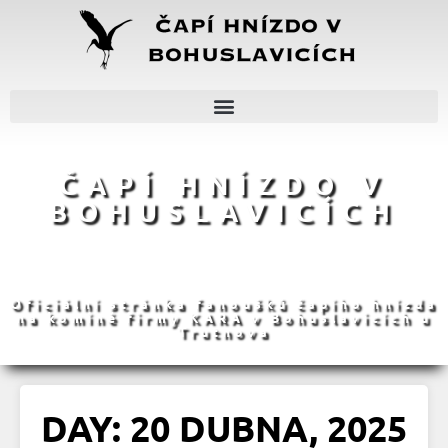
ČAPÍ HNÍZDO V
BOHUSLAVICÍCH
Oficiální stránka fanoušků čapího hnízda
na komíně firmy KARA v Bohuslavicích u
Trutnova
DAY: 20 DUBNA, 2025