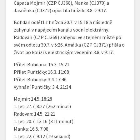
Čápata Mojmír (CZP CJ368), Manka (CJ370) a
Jasněnka (CJ372) opustila hnízdo 3.8. v 9:17.
Bohdan odlétl z hnízda 30.7. v 15:18 a následně
zahynul v napájecím kanálu vodní elektrárny.
Radovan (CZP CJ369) zahynul ve stejném místě po
svém odletu 30.7. v 5:26. Amálka (CZP CJ371) přišla o
život po kolizi s elektrickým vedením 3.8. v 9:17.
Přílet Bohdana: 15.3. 15:21
Přílet Puntičky: 16.3. 11:08
Přílet Bohunky: 3.4. 17:46
Vyhnání Puntičky: 3.4. 21:34
Mojmír: 14.5. 18:28
1. let: 27.7. 8:27 (262 minut)
Radovan: 14.5. 21:21
1. let: 20.7. 13:16 (311 minut)
Manka: 16.5. 7:08
1. let: 22.7. 9:12 (19 sekund)