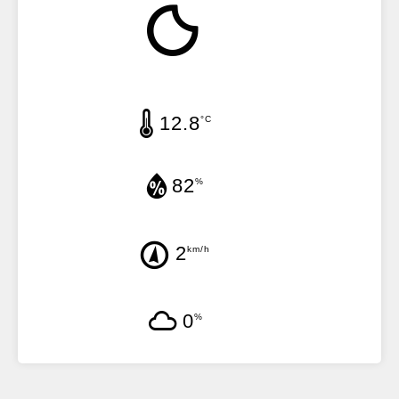
12.8
°C
82
%
2
km/h
0
%