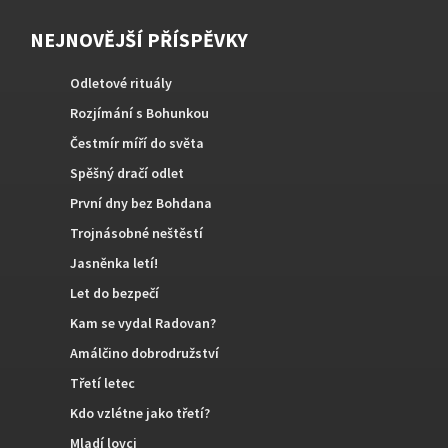
NEJNOVĚJŠÍ PŘÍSPĚVKY
Odletové rituály
Rozjímání s Bohunkou
Čestmír míří do světa
Spěšný dračí odlet
První dny bez Bohdana
Trojnásobné neštěstí
Jasněnka letí!
Let do bezpečí
Kam se vydal Radovan?
Amálčino dobrodružství
Třetí letec
Kdo vzlétne jako třetí?
Mladí lovci