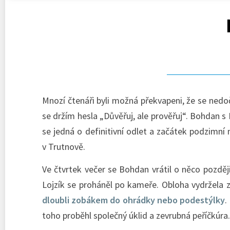
Mnozí čtenáři byli možná překvapeni, že se nedo
se držím hesla „Důvěřuj, ale prověřuj“. Bohdan s
se jedná o definitivní odlet a začátek podzimní 
v Trutnově.
Ve čtvrtek večer se Bohdan vrátil o něco pozdě
Lojzík se proháněl po kameře. Obloha vydržela z
dloubli zobákem do ohrádky nebo podestýlky
.
toho proběhl společný úklid a zevrubná peříčkúra.