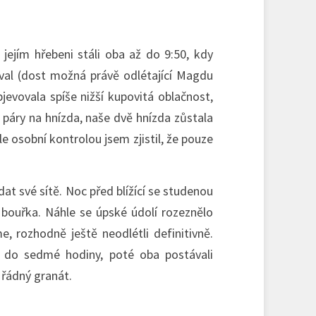
jejím hřebeni stáli oba až do 9:50, kdy
val (dost možná právě odlétající Magdu
evovala spíše nižší kupovitá oblačnost,
í páry na hnízda, naše dvě hnízda zůstala
le osobní kontrolou jsem zjistil, že pouze
at své sítě. Noc před blížící se studenou
í bouřka. Náhle se úpské údolí rozeznělo
, rozhodně ještě neodlétli definitivně.
ž do sedmé hodiny, poté oba postávali
 řádný granát.