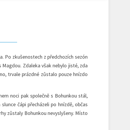
da. Po zkušenostech z předchozích sezón
 s Magdou. Zdaleka však nebylo jisté, zda
áno, trvale prázdné zůstalo pouze hnízdo
ěhem noci pak společně s Bohunkou stál,
 slunce čápi přecházeli po hnízdě, občas
vrhy zůstaly Bohunkou nevyslyšeny. Místo