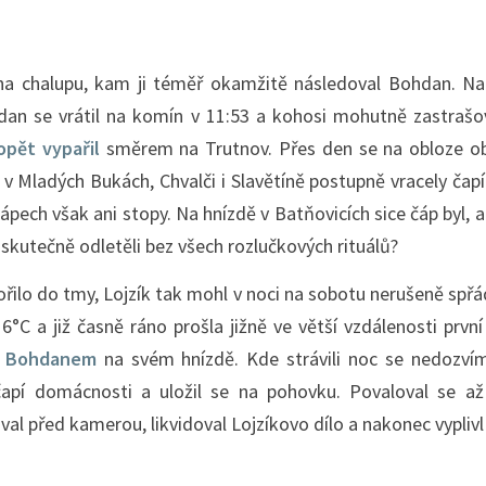
na chalupu, kam ji téměř okamžitě následoval Bohdan. Na 
dan se vrátil na komín v 11:53 a kohosi mohutně zastrašo
opět vypařil
směrem na Trutnov. Přes den se na obloze obj
 v Mladých Bukách, Chvalči i Slavětíně postupně vracely čap
ápech však ani stopy. Na hnízdě v Batňovicích sice čáp byl, a
 skutečně odletěli bez všech rozlučkových rituálů?
ořilo do tmy, Lojzík tak mohl v noci na sobotu nerušeně spřád
6°C a již časně ráno prošla jižně ve větší vzdálenosti prvn
 s Bohdanem
na svém hnízdě. Kde strávili noc se nedozvíme
čapí domácnosti a uložil se na pohovku. Povaloval se a
val před kamerou, likvidoval Lojzíkovo dílo a nakonec vyplivl