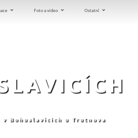
mace
Foto a video
Ostatní
SLAVICÍCH
 v Bohuslavicích u Trutnova