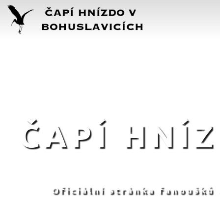
ČAPÍ HNÍ
Oficiální stránka fanoušků