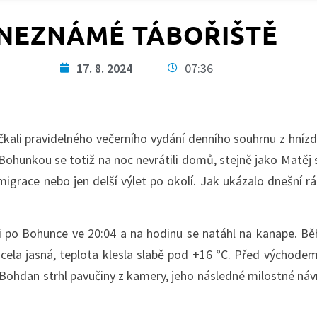
NEZNÁMÉ TÁBOŘIŠTĚ
17. 8. 2024
07:36
čkali pravidelného večerního vydání denního souhrnu z hníz
 Bohunkou se totiž na noc nevrátili domů, stejně jako Matěj
migrace nebo jen delší výlet po okolí. Jak ukázalo dnešní r
ji po Bohunce ve 20:04 a na hodinu se natáhl na kanape. B
cela jasná, teplota klesla slabě pod +16 °C. Před východem
 Bohdan strhl pavučiny z kamery, jeho následné milostné ná