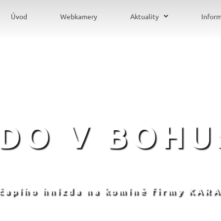
Úvod
Webkamery
Aktuality
Infor
ZDO V BOHU
 čapího hnízda na komíně firmy KARA