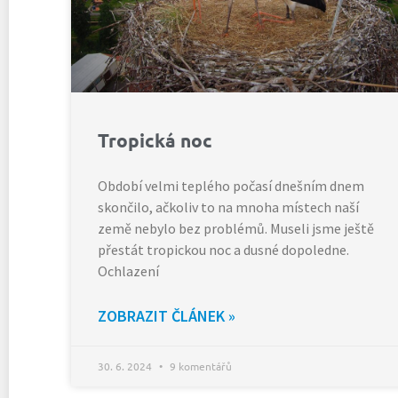
Tropická noc
Období velmi teplého počasí dnešním dnem
skončilo, ačkoliv to na mnoha místech naší
země nebylo bez problémů. Museli jsme ještě
přestát tropickou noc a dusné dopoledne.
Ochlazení
ZOBRAZIT ČLÁNEK »
30. 6. 2024
9 komentářů