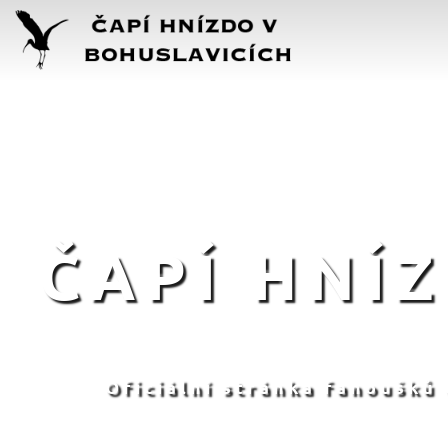
ČAPÍ HNÍ
Oficiální stránka fanoušků