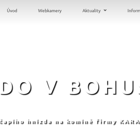
Úvod
Webkamery
Aktuality
Infor
ZDO V BOHU
 čapího hnízda na komíně firmy KARA