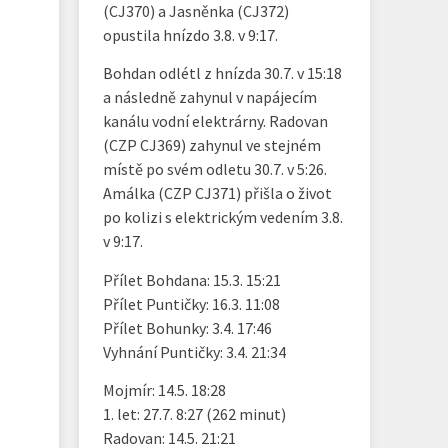
(CJ370) a Jasněnka (CJ372)
opustila hnízdo 3.8. v 9:17.
Bohdan odlétl z hnízda 30.7. v 15:18
a následně zahynul v napájecím
kanálu vodní elektrárny. Radovan
(CZP CJ369) zahynul ve stejném
místě po svém odletu 30.7. v 5:26.
Amálka (CZP CJ371) přišla o život
po kolizi s elektrickým vedením 3.8.
v 9:17.
Přílet Bohdana: 15.3. 15:21
Přílet Puntičky: 16.3. 11:08
Přílet Bohunky: 3.4. 17:46
Vyhnání Puntičky: 3.4. 21:34
Mojmír: 14.5. 18:28
1. let: 27.7. 8:27 (262 minut)
Radovan: 14.5. 21:21