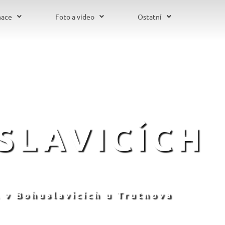
mace
Foto a video
Ostatní
SLAVICÍCH
 v Bohuslavicích u Trutnova