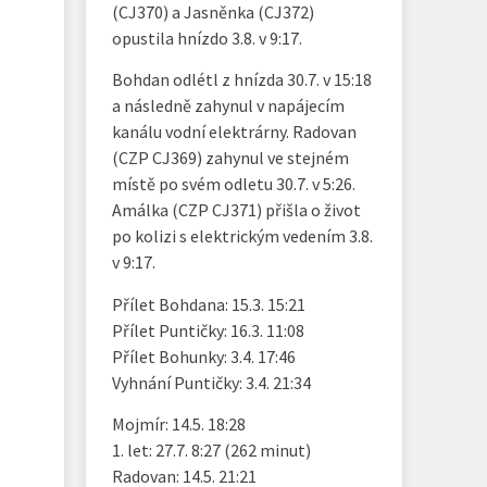
(CJ370) a Jasněnka (CJ372)
opustila hnízdo 3.8. v 9:17.
Bohdan odlétl z hnízda 30.7. v 15:18
a následně zahynul v napájecím
kanálu vodní elektrárny. Radovan
(CZP CJ369) zahynul ve stejném
místě po svém odletu 30.7. v 5:26.
Amálka (CZP CJ371) přišla o život
po kolizi s elektrickým vedením 3.8.
v 9:17.
Přílet Bohdana: 15.3. 15:21
Přílet Puntičky: 16.3. 11:08
Přílet Bohunky: 3.4. 17:46
Vyhnání Puntičky: 3.4. 21:34
Mojmír: 14.5. 18:28
1. let: 27.7. 8:27 (262 minut)
Radovan: 14.5. 21:21