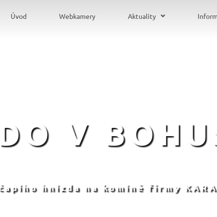
Úvod
Webkamery
Aktuality
Infor
ZDO V BOHU
 čapího hnízda na komíně firmy KARA