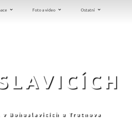
mace
Foto a video
Ostatní
SLAVICÍCH
 v Bohuslavicích u Trutnova