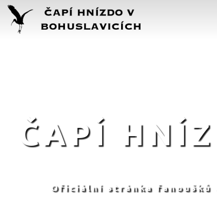
ČAPÍ HNÍ
Oficiální stránka fanoušků