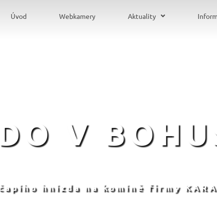
Úvod
Webkamery
Aktuality
Infor
ZDO V BOHU
 čapího hnízda na komíně firmy KARA