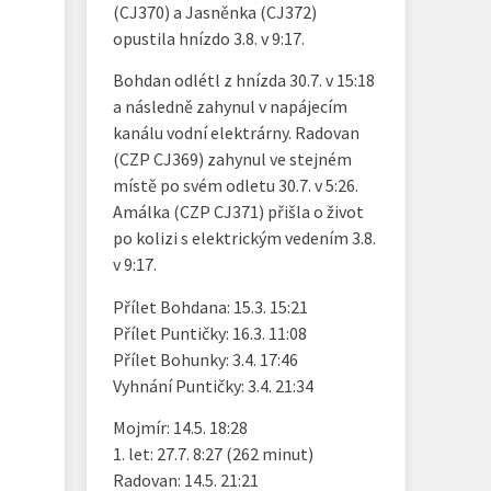
(CJ370) a Jasněnka (CJ372)
opustila hnízdo 3.8. v 9:17.
Bohdan odlétl z hnízda 30.7. v 15:18
a následně zahynul v napájecím
kanálu vodní elektrárny. Radovan
(CZP CJ369) zahynul ve stejném
místě po svém odletu 30.7. v 5:26.
Amálka (CZP CJ371) přišla o život
po kolizi s elektrickým vedením 3.8.
v 9:17.
Přílet Bohdana: 15.3. 15:21
Přílet Puntičky: 16.3. 11:08
Přílet Bohunky: 3.4. 17:46
Vyhnání Puntičky: 3.4. 21:34
Mojmír: 14.5. 18:28
1. let: 27.7. 8:27 (262 minut)
Radovan: 14.5. 21:21