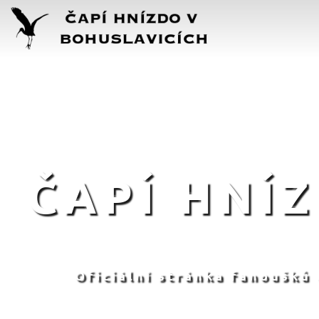
ČAPÍ HNÍ
Oficiální stránka fanoušků