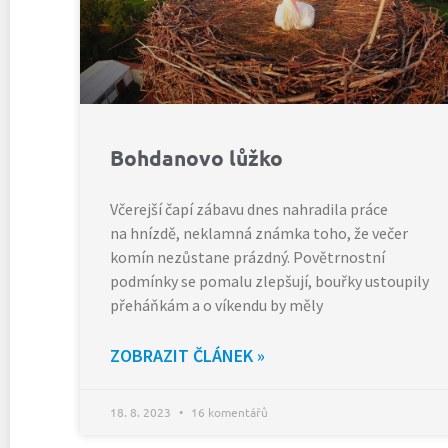
Bohdanovo lůžko
Včerejší čapí zábavu dnes nahradila práce
na hnízdě, neklamná známka toho, že večer
komín nezůstane prázdný. Povětrnostní
podmínky se pomalu zlepšují, bouřky ustoupily
přeháňkám a o víkendu by měly
ZOBRAZIT ČLÁNEK »
18. 8. 2023
16 komentářů