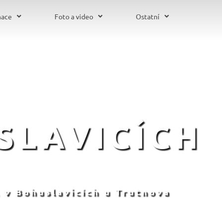
mace
Foto a video
Ostatní
SLAVICÍCH
 v Bohuslavicích u Trutnova