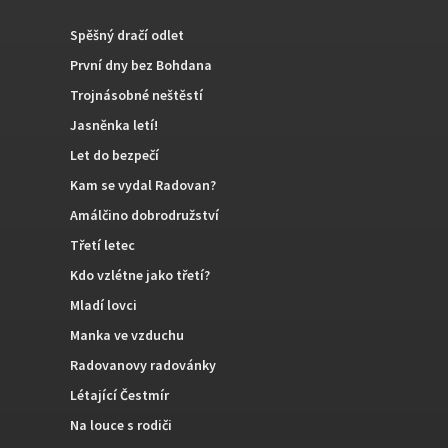
Spěšný dračí odlet
První dny bez Bohdana
Trojnásobné neštěstí
Jasněnka letí!
Let do bezpečí
Kam se vydal Radovan?
Amálčino dobrodružství
Třetí letec
Kdo vzlétne jako třetí?
Mladí lovci
Manka ve vzduchu
Radovanovy radovánky
Létající Čestmír
Na louce s rodiči