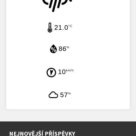
21.0
°C
86
%
10
km/h
57
%
NEJNOVĚJŠÍ PŘÍSPĚVKY