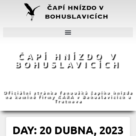
ČAPÍ HNÍZDO V
BOHUSLAVICÍCH
Oficiální stránka fanoušků čapího hnízda
na komíně firmy KARA v Bohuslavicích u
Trutnova
DAY: 20 DUBNA, 2023