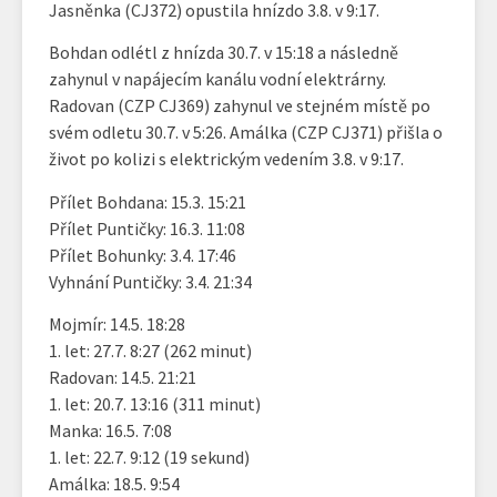
Jasněnka (CJ372) opustila hnízdo 3.8. v 9:17.
Bohdan odlétl z hnízda 30.7. v 15:18 a následně
zahynul v napájecím kanálu vodní elektrárny.
Radovan (CZP CJ369) zahynul ve stejném místě po
svém odletu 30.7. v 5:26. Amálka (CZP CJ371) přišla o
život po kolizi s elektrickým vedením 3.8. v 9:17.
Přílet Bohdana: 15.3. 15:21
Přílet Puntičky: 16.3. 11:08
Přílet Bohunky: 3.4. 17:46
Vyhnání Puntičky: 3.4. 21:34
Mojmír: 14.5. 18:28
1. let: 27.7. 8:27 (262 minut)
Radovan: 14.5. 21:21
1. let: 20.7. 13:16 (311 minut)
Manka: 16.5. 7:08
1. let: 22.7. 9:12 (19 sekund)
Amálka: 18.5. 9:54