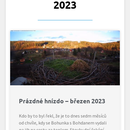
2023
Prázdné hnízdo – březen 2023
Kdo by to byl řekl, že je to dnes sedm měsíců
od chvíle, kdy se Bohunka s Bohdanem vydali
na jih na cestu za teplem. Stovky dní čekání