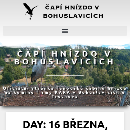
ČAPÍ HNÍZDO V
BOHUSLAVICÍCH
Oficiální stránka fanoušků čapího hnízda
na komíně firmy KARA v Bohuslavicích u
Trutnova
DAY: 16 BŘEZNA,