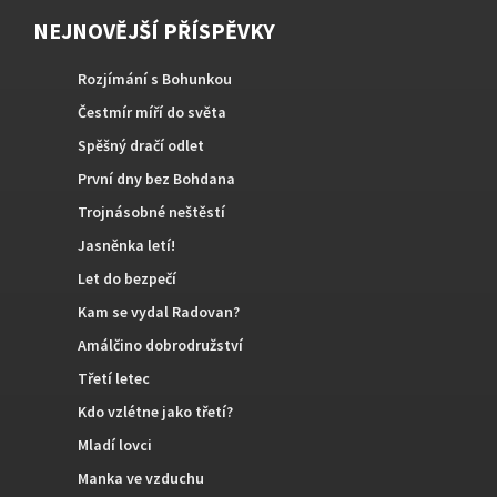
NEJNOVĚJŠÍ PŘÍSPĚVKY
Rozjímání s Bohunkou
Čestmír míří do světa
Spěšný dračí odlet
První dny bez Bohdana
Trojnásobné neštěstí
Jasněnka letí!
Let do bezpečí
Kam se vydal Radovan?
Amálčino dobrodružství
Třetí letec
Kdo vzlétne jako třetí?
Mladí lovci
Manka ve vzduchu