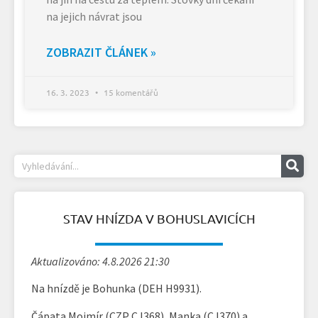
na jejich návrat jsou
ZOBRAZIT ČLÁNEK »
16. 3. 2023
15 komentářů
STAV HNÍZDA V BOHUSLAVICÍCH
Aktualizováno: 4.8.2026 21:30
Na hnízdě je Bohunka (DEH H9931).
Čápata Mojmír (CZP CJ368), Manka (CJ370) a