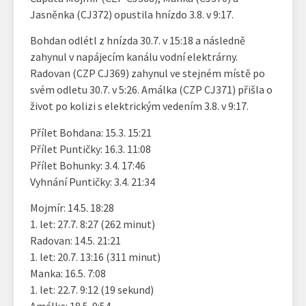
Jasněnka (CJ372) opustila hnízdo 3.8. v 9:17.
Bohdan odlétl z hnízda 30.7. v 15:18 a následně
zahynul v napájecím kanálu vodní elektrárny.
Radovan (CZP CJ369) zahynul ve stejném místě po
svém odletu 30.7. v 5:26. Amálka (CZP CJ371) přišla o
život po kolizi s elektrickým vedením 3.8. v 9:17.
Přílet Bohdana: 15.3. 15:21
Přílet Puntičky: 16.3. 11:08
Přílet Bohunky: 3.4. 17:46
Vyhnání Puntičky: 3.4. 21:34
Mojmír: 14.5. 18:28
1. let: 27.7. 8:27 (262 minut)
Radovan: 14.5. 21:21
1. let: 20.7. 13:16 (311 minut)
Manka: 16.5. 7:08
1. let: 22.7. 9:12 (19 sekund)
Amálka: 18.5. 9:54