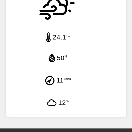
24.1
°C
50
%
11
km/h
12
%