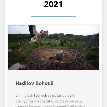
2021
Hadilov Bohouš
V minulých týdnech se občas objevily
pochybnosti o dostatku potravy pro čápy
v letošním roce. Dnešní Bohoušův úlovek je