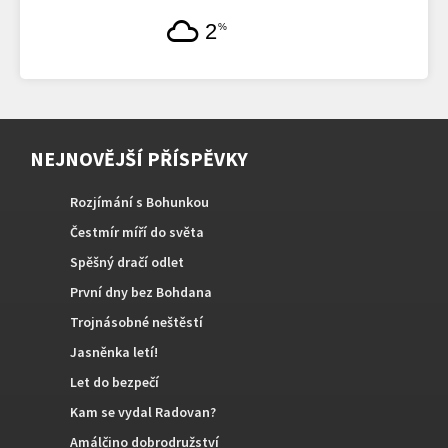
2
%
NEJNOVĚJŠÍ PŘÍSPĚVKY
Rozjímání s Bohunkou
Čestmír míří do světa
Spěšný dračí odlet
První dny bez Bohdana
Trojnásobné neštěstí
Jasněnka letí!
Let do bezpečí
Kam se vydal Radovan?
Amálčino dobrodružství