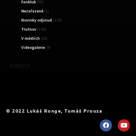
Fanklub
(95)
Nezařazené
(1)
Novinky odjinud
(229)
Trutnov
(140)
V médiích
(30)
Videogalerie
(9)
TOPLIST
© 2022 Lukáš Ronge, Tomáš Prouza