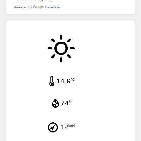
Powered by
Translate
14.9
°C
74
%
12
km/h