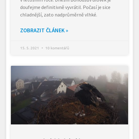
doufejme definitivně vyvrátil. Počasí je sice
chladnější, zato nadprůměrně vlhké.
ZOBRAZIT ČLÁNEK »
15. 5. 2021
10 komentářů