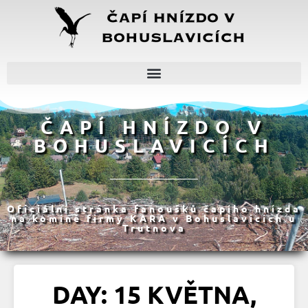
ČAPÍ HNÍZDO V
BOHUSLAVICÍCH
Oficiální stránka fanoušků čapího hnízda
na komíně firmy KARA v Bohuslavicích u
Trutnova
DAY: 15 KVĚTNA,