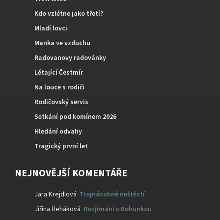
Kdo vzlétne jako třetí?
Mladí lovci
Manka ve vzduchu
Radovanovy radovánky
Létající Čestmír
Na louce s rodiči
Rodičovský servis
Setkání pod komínem 2026
Hledání odvahy
Tragický první let
NEJNOVĚJŠÍ KOMENTÁŘE
Jara Krejdlová
:
Trojnásobné neštěstí
Jiřina Řeháková
:
Rozjímání s Bohunkou