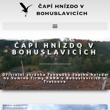
ČAPÍ HNÍZDO V
BOHUSLAVICÍCH
Oficiální stránka fanoušků čapího hnízda
na komíně firmy KARA v Bohuslavicích u
Trutnova