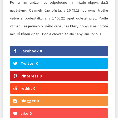
Po ranním sněžení se odpoledne na hnízdě objevil další
návštěvník. Osamělý čáp přistál v 16:49:28, porovnal trošku
větve a podestýlku a v 17:06:22 opět odletěl pryč. Podle
vzhledu se jednalo o jiného čápa, než který pobýval na hnízdě
minulý týden v páru. Podle chování to ale nebyl ani Bohouš.
Facebook
0
Twitter
0
Pinterest
0
reddit
0
Blogger
0
Like
0