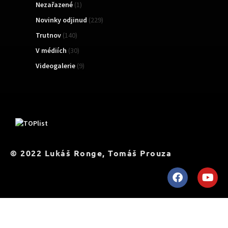
Nezařazené
(1)
Novinky odjinud
(229)
Trutnov
(140)
V médiích
(30)
Videogalerie
(9)
TOPList
© 2022 Lukáš Ronge, Tomáš Prouza