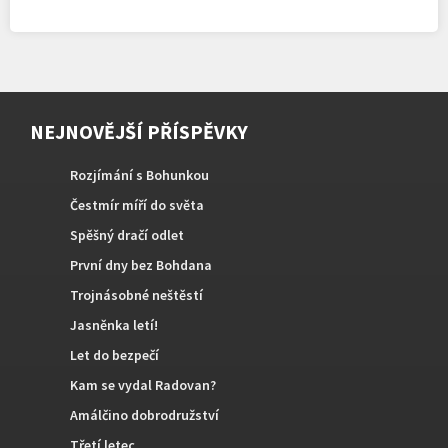
NEJNOVĚJŠÍ PŘÍSPĚVKY
Rozjímání s Bohunkou
Čestmír míří do světa
Spěšný dračí odlet
První dny bez Bohdana
Trojnásobné neštěstí
Jasněnka letí!
Let do bezpečí
Kam se vydal Radovan?
Amálčino dobrodružství
Třetí letec