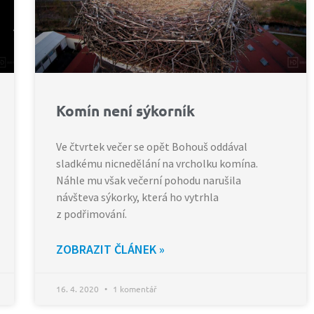
Komín není sýkorník
Ve čtvrtek večer se opět Bohouš oddával
sladkému nicnedělání na vrcholku komína.
Náhle mu však večerní pohodu narušila
návšteva sýkorky, která ho vytrhla
z podřimování.
ZOBRAZIT ČLÁNEK »
16. 4. 2020
1 komentář