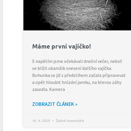
Máme první vajíčko!
S napětím jsme očekávali dnešní večer, neboť
se blížil okamžik snesení dalšího vajíčka.
Bohunka se již s předstihem začala připravovat
a opět hloubit hnízdní jamku, na kterou záhy
zasedla. Kamera
ZOBRAZIT ČLÁNEK »
16. 4. 2020
Žádné komentáře