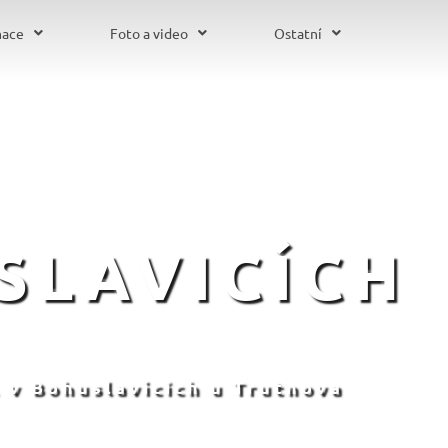
mace
Foto a video
Ostatní
SLAVICÍCH
 v Bohuslavicích u Trutnova