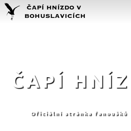
ČAPÍ HNÍ
Oficiální stránka fanoušků