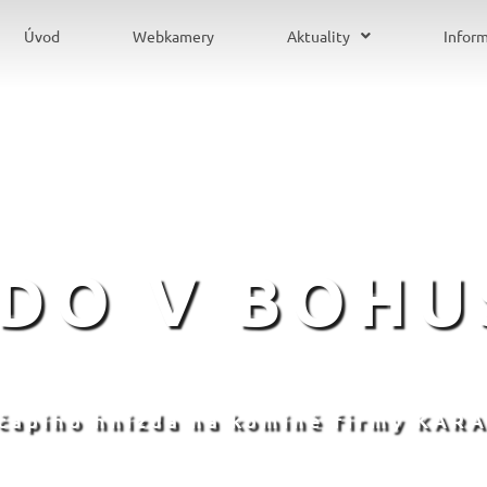
Úvod
Webkamery
Aktuality
Infor
ZDO V BOHU
 čapího hnízda na komíně firmy KARA