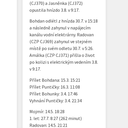
(CJ370) a Jasněnka (CJ372)
opustila hnízdo 3.8. v 9:17.
Bohdan odlétl z hnízda 30.7. v 15:18
a následně zahynul v napájecím
kanálu vodní elektrárny. Radovan
(CZP CJ369) zahynul ve stejném
místě po svém odletu 30.7. v 5:26.
Amálka (CZP CJ371) přišla o život
po kolizi s elektrickým vedením 3.8.
v 9:17.
Přílet Bohdana: 15.3. 15:21
Přílet Puntičky: 16.3. 11:08
Přílet Bohunky: 3.4. 17:46
Vyhnání Puntičky: 3.4. 21:34
Mojmír: 14.5. 18:28
1. let: 27.7. 8:27 (262 minut)
Radovan: 14.5. 21:21