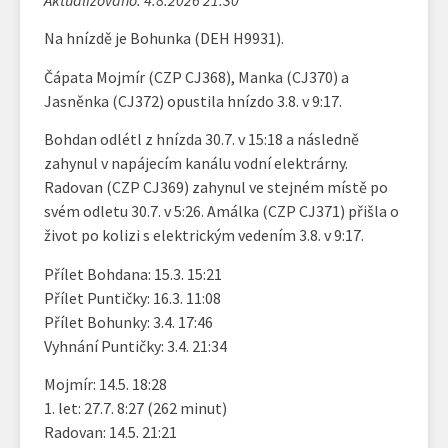
Na hnízdě je Bohunka (DEH H9931).
Čápata Mojmír (CZP CJ368), Manka (CJ370) a
Jasněnka (CJ372) opustila hnízdo 3.8. v 9:17.
Bohdan odlétl z hnízda 30.7. v 15:18 a následně
zahynul v napájecím kanálu vodní elektrárny.
Radovan (CZP CJ369) zahynul ve stejném místě po
svém odletu 30.7. v 5:26. Amálka (CZP CJ371) přišla o
život po kolizi s elektrickým vedením 3.8. v 9:17.
Přílet Bohdana: 15.3. 15:21
Přílet Puntičky: 16.3. 11:08
Přílet Bohunky: 3.4. 17:46
Vyhnání Puntičky: 3.4. 21:34
Mojmír: 14.5. 18:28
1. let: 27.7. 8:27 (262 minut)
Radovan: 14.5. 21:21