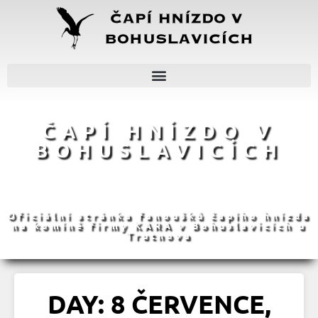
ČAPÍ HNÍZDO V
BOHUSLAVICÍCH
Oficiální stránka fanoušků čapího hnízda
na komíně firmy KARA v Bohuslavicích u
Trutnova
DAY: 8 ČERVENCE,