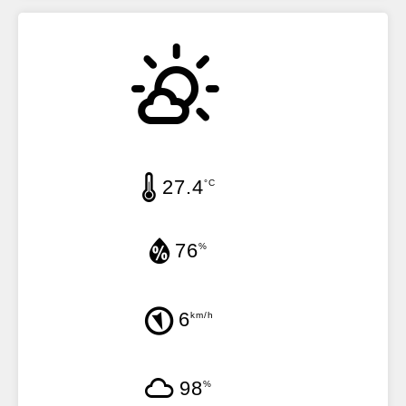
27.4
°C
76
%
6
km/h
98
%