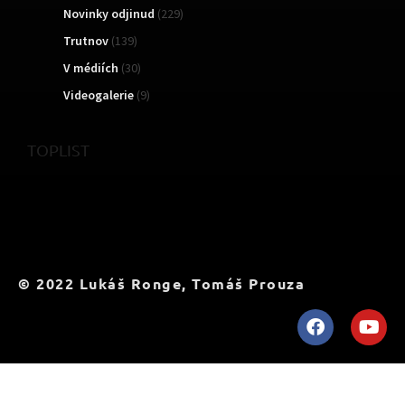
Novinky odjinud
(229)
Trutnov
(139)
V médiích
(30)
Videogalerie
(9)
TOPLIST
© 2022 Lukáš Ronge, Tomáš Prouza