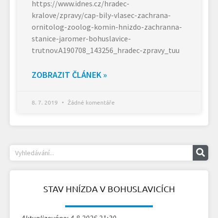
https://www.idnes.cz/hradec-
kralove/zpravy/cap-bily-vlasec-zachrana-
ornitolog-zoolog-komin-hnizdo-zachranna-
stanice-jaromer-bohuslavice-
trutnov.A190708_143256_hradec-zpravy_tuu
ZOBRAZIT ČLÁNEK »
8. 7. 2019
Žádné komentáře
STAV HNÍZDA V BOHUSLAVICÍCH
Aktualizováno: 4.8.2026 21:30