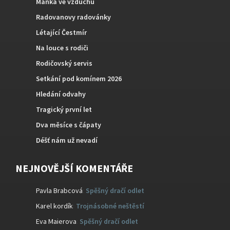
Manka ve vzduchu
Radovanovy radovánky
Létající Čestmír
Na louce s rodiči
Rodičovský servis
Setkání pod komínem 2026
Hledání odvahy
Tragický první let
Dva měsíce s čápaty
Déšť nám už nevadí
NEJNOVĚJŠÍ KOMENTÁŘE
Pavla Brabcová
:
Spěšný dračí odlet
Karel kordík
:
Trojnásobné neštěstí
Eva Maierova
:
Spěšný dračí odlet