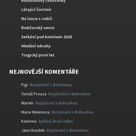
Radovanovy radovánky
Létající Čestmír
Na louce s rodiči
Rodičovský servis
Setkání pod komínem 2026
Hledání odvahy
Tragický první let
NEJNOVĚJŠÍ KOMENTÁŘE
Pigi
:
Rozjímání s Bohunkou
Tomáš Prouza
:
Rozjímání s Bohunkou
Marieh
:
Rozjímání s Bohunkou
Marie Melenova
:
Rozjímání s Bohunkou
Katerina
:
Spěšný dračí odlet
Jana Houdek
:
Rozjímání s Bohunkou