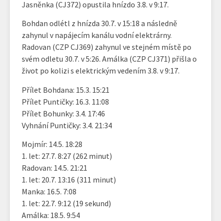
Jasněnka (CJ372) opustila hnízdo 3.8. v 9:17.
Bohdan odlétl z hnízda 30.7. v 15:18 a následně
zahynul v napájecím kanálu vodní elektrárny.
Radovan (CZP CJ369) zahynul ve stejném místě po
svém odletu 30.7. v 5:26. Amálka (CZP CJ371) přišla o
život po kolizi s elektrickým vedením 3.8. v 9:17.
Přílet Bohdana: 15.3. 15:21
Přílet Puntičky: 16.3. 11:08
Přílet Bohunky: 3.4. 17:46
Vyhnání Puntičky: 3.4. 21:34
Mojmír: 14.5. 18:28
1. let: 27.7. 8:27 (262 minut)
Radovan: 14.5. 21:21
1. let: 20.7. 13:16 (311 minut)
Manka: 16.5. 7:08
1. let: 22.7. 9:12 (19 sekund)
Amálka: 18.5. 9:54