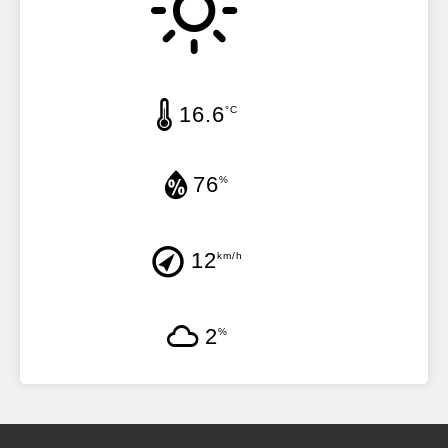
16.6
°C
76
%
12
km/h
2
%