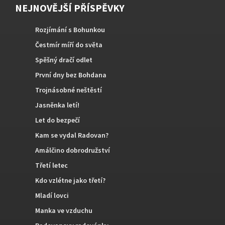
NEJNOVĚJŠÍ PŘÍSPĚVKY
Rozjímání s Bohunkou
Čestmír míří do světa
Spěšný dračí odlet
První dny bez Bohdana
Trojnásobné neštěstí
Jasněnka letí!
Let do bezpečí
Kam se vydal Radovan?
Amálčino dobrodružství
Třetí letec
Kdo vzlétne jako třetí?
Mladí lovci
Manka ve vzduchu