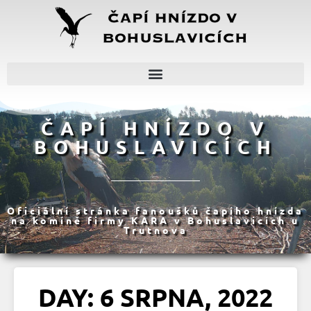
ČAPÍ HNÍZDO V
BOHUSLAVICÍCH
Oficiální stránka fanoušků čapího hnízda
na komíně firmy KARA v Bohuslavicích u
Trutnova
DAY: 6 SRPNA, 2022